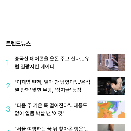
트렌드뉴스
중국산 에어콘을 웃돈 주고 산다...유
1
럽 열광시킨 메이디
"이재명 탄핵, 얼마 안 남았다"...'윤석
2
열 탄핵' 맞힌 무당, '성지글' 등장
"다음 주 기온 뚝 떨어진다"…태풍도
3
없이 열돔 박살 낸 '이것'
"서울 여행하는 꿈 뒤 찾아온 행운"…