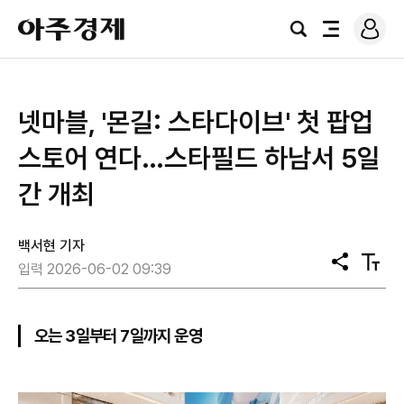
로
아
그
검
전
주
인
색
체
경
메
제
뉴
넷마블, '몬길: 스타다이브' 첫 팝업
스토어 연다…스타필드 하남서 5일
간 개최
백서현 기자
공
텍
입력 2026-06-02 09:39
유
스
트
크
기
오는 3일부터 7일까지 운영