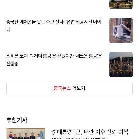
중국산 에어콘을 웃돈 주고 산다...유럽 열광시킨 메이
디
스티븐 로치 '과거의 홍콩'은 끝났지만 '새로운 홍콩'은
진행중
중국뉴스
더보기
추천기사
李대통령 "군, 내란 이후 신뢰 회복