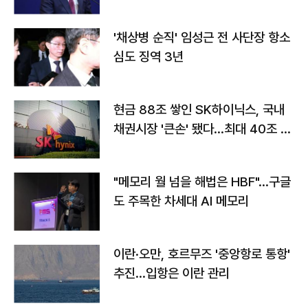
'채상병 순직' 임성근 전 사단장 항소
심도 징역 3년
현금 88조 쌓인 SK하이닉스, 국내
채권시장 '큰손' 됐다…최대 40조 투
자
"메모리 월 넘을 해법은 HBF"…구글
도 주목한 차세대 AI 메모리
이란·오만, 호르무즈 '중앙항로 통항'
추진…입항은 이란 관리