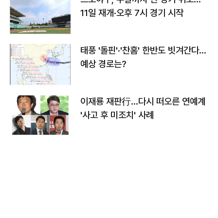
11일 재개·오후 7시 경기 시작
태풍 '돌핀'·'찬홈' 한반도 빗겨간다…
예상 경로는?
이재룡 재판行…다시 떠오른 연예계
'사고 후 미조치' 사례