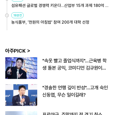
섬유패션 글로벌 경쟁력 키운다…산업부 15개 과제 180억 지
원
18분전
농식품부, '천원의 아침밥' 참여 200개 대학 선정
아주PICK >
"속옷 빨고 졸업식까지"…근육병 학
생 돌본 공익, 코미디언 김규원이었
다
"경솔한 언행 깊이 반성"…고개 숙인
신동엽, 무슨 일이길래?
프로야구, 주말까지 전 경기 취소…