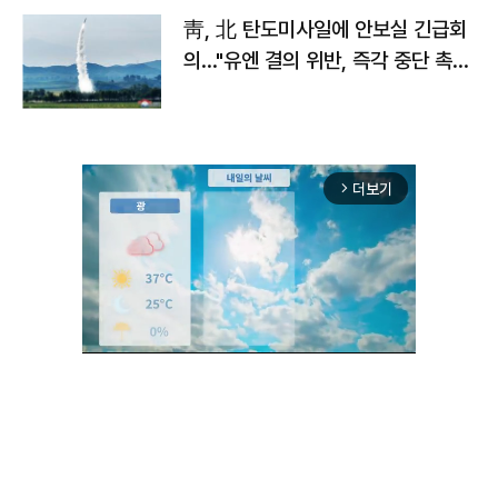
靑, 北 탄도미사일에 안보실 긴급회
의…"유엔 결의 위반, 즉각 중단 촉
구"
더보기
arrow_forward_ios
Unmute