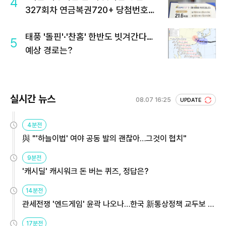
4
327회차 연금복권720+ 당첨번호조
회 주목
태풍 '돌핀'·'찬홈' 한반도 빗겨간다…
5
예상 경로는?
실시간 뉴스
08.07 16:25
UPDATE
4분전
與 "'하늘이법' 여야 공동 발의 괜찮아…그것이 협치"
9분전
'캐시딜' 캐시워크 돈 버는 퀴즈, 정답은?
14분전
관세전쟁 '엔드게임' 윤곽 나오나…한국 新통상정책 교두보 활
용해야
17분전