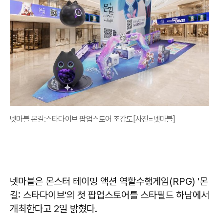
넷마블 몬길:스타다이브 팝업스토어 조감도[사진=넷마블]
넷마블은 몬스터 테이밍 액션 역할수행게임(RPG) '몬
길: 스타다이브'의 첫 팝업스토어를 스타필드 하남에서
개최한다고 2일 밝혔다.