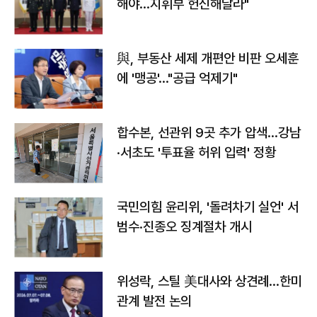
해야…지휘부 헌신해달라"
與, 부동산 세제 개편안 비판 오세훈
에 '맹공'…"공급 억제기"
합수본, 선관위 9곳 추가 압색…강남
·서초도 '투표율 허위 입력' 정황
국민의힘 윤리위, '돌려차기 실언' 서
범수·진종오 징계절차 개시
위성락, 스틸 美대사와 상견례…한미
관계 발전 논의