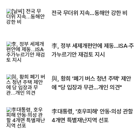
전국 무더위 지속…동해안 강한 비
李, 정부 세제개편안에 제동…ISA·주
가누르기안 재검토 지시
與, 황희 '폐기 버스 청년 주택' 제안
에 "당 입장과 무관…개인 의견"
李대통령, '호우피해' 안동·의성 관할
4개면 특별재난지역 선포