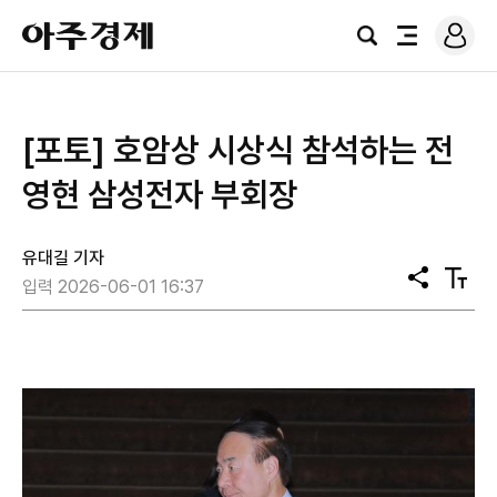
로
아
그
검
전
주
인
색
체
경
메
제
뉴
[포토] 호암상 시상식 참석하는 ​​​​​​​전
영현 삼성전자 부회장
유대길 기자
공
텍
입력 2026-06-01 16:37
유
스
트
크
기