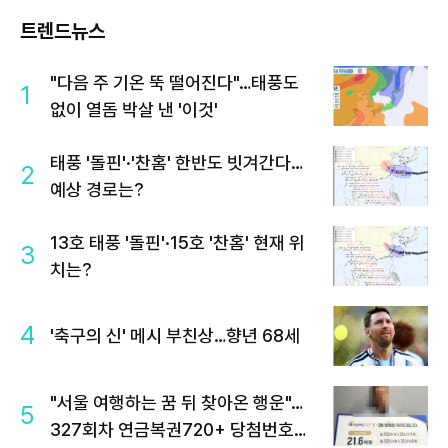
트렌드뉴스
"다음 주 기온 뚝 떨어진다"…태풍도
1
없이 열돔 박살 낸 '이것'
태풍 '돌핀'·'찬홈' 한반도 빗겨간다…
2
예상 경로는?
13호 태풍 '돌핀'·15호 '찬홈' 현재 위
3
치는?
4
'축구의 신' 메시 부친상…향년 68세
"서울 여행하는 꿈 뒤 찾아온 행운"…
5
327회차 연금복권720+ 당첨번호조