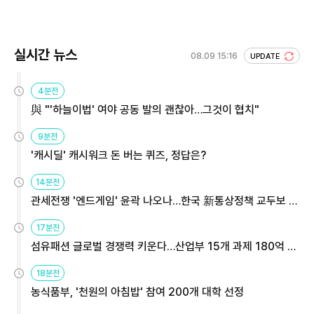
회 주목
실시간 뉴스
08.09 15:16
UPDATE
4분전
與 "'하늘이법' 여야 공동 발의 괜찮아…그것이 협치"
9분전
'캐시딜' 캐시워크 돈 버는 퀴즈, 정답은?
14분전
관세전쟁 '엔드게임' 윤곽 나오나…한국 新통상정책 교두보 활
용해야
17분전
섬유패션 글로벌 경쟁력 키운다…산업부 15개 과제 180억 지
원
18분전
농식품부, '천원의 아침밥' 참여 200개 대학 선정