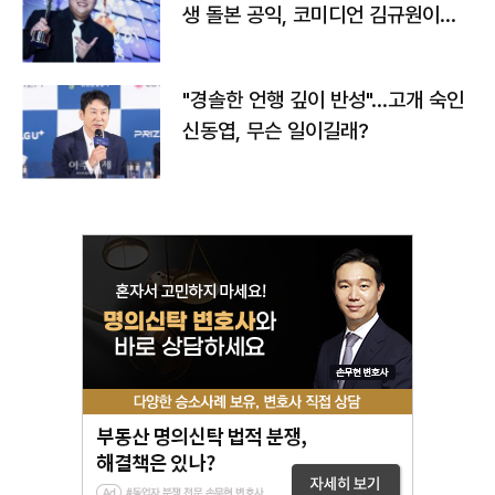
생 돌본 공익, 코미디언 김규원이었
다
"경솔한 언행 깊이 반성"…고개 숙인
신동엽, 무슨 일이길래?