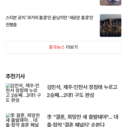
스티븐 로치 '과거의 홍콩'은 끝났지만 '새로운 홍콩'은
진행중
중국뉴스
더보기
추천기사
김민석, 제주·인천서 정청래 누르고
2승째…2대1 구도 완성
李 "결혼, 희망찬 새 출발돼야"… 대
출·청약 '결혼 페널티' 손본다