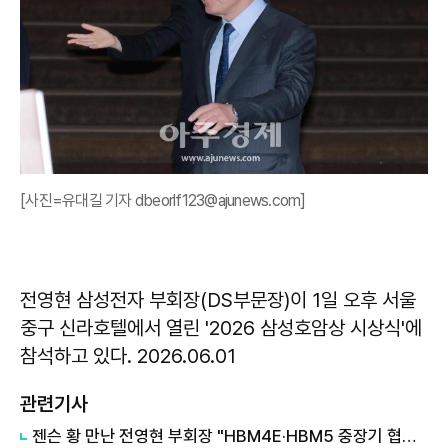
[사진=유대길 기자 dbeorlf123@ajunews.com]
전영현 삼성전자 부회장(DS부문장)이 1일 오후 서울
중구 신라호텔에서 열린 '2026 삼성호암상 시상식'에
참석하고 있다. 2026.06.01
관련기사
젠슨 황 만난 전영현 부회장 "HBM4E·HBM5 중장기 협력 논의"