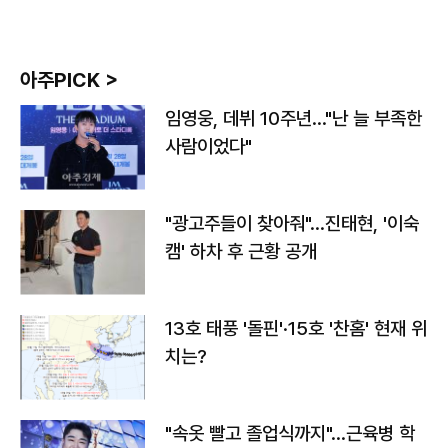
아주PICK >
임영웅, 데뷔 10주년…"난 늘 부족한
사람이었다"
"광고주들이 찾아줘"…진태현, '이숙
캠' 하차 후 근황 공개
13호 태풍 '돌핀'·15호 '찬홈' 현재 위
치는?
"속옷 빨고 졸업식까지"…근육병 학