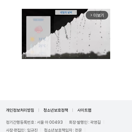
더보기
arrow_forward_ios
Unmute
개인정보처리방침
청소년보호정책
사이트맵
정기간행등록번호 : 서울 아 00493
회장·발행인 : 곽영길
사장·편집인 : 임규진
청소년보호책임자 : 전운