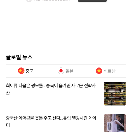
글로벌 뉴스
중국
일본
베트남
희토류 다음은 광모듈…중국이 움켜쥔 새로운 전략자
산
중국산 에어콘을 웃돈 주고 산다...유럽 열광시킨 메이
디