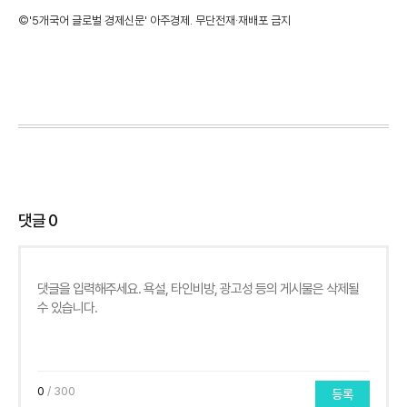
©'5개국어 글로벌 경제신문' 아주경제. 무단전재·재배포 금지
댓글
0
0
/ 300
등록