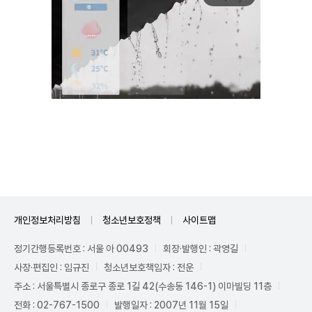
Unmute
개인정보처리방침
청소년보호정책
사이트맵
정기간행등록번호 : 서울 아 00493
회장·발행인 : 곽영길
사장·편집인 : 임규진
청소년보호책임자 : 전운
주소 : 서울특별시 종로구 종로 1길 42(수송동 146-1) 이마빌딩 11층
전화 : 02-767-1500
발행일자 : 2007년 11월 15일