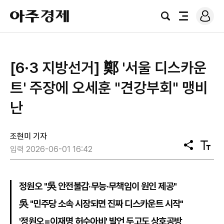
로
아
그
검
전
주
인
색
체
경
메
제
뉴
[6·3 지방선거] 鄭 '서울 디스카운
트' 주장에 오세훈 "견강부회" 맹비
난
조현미 기자
공
텍
입력 2026-06-01 16:42
유
스
트
크
기
정원오 "吳 안전불감·무능·무책임이 원인 제공"
吳 "민주당 소속 시장되면 진짜 디스카운트 시작"
'정원오=이재명 허수아비' 발언 두고도 상호공방