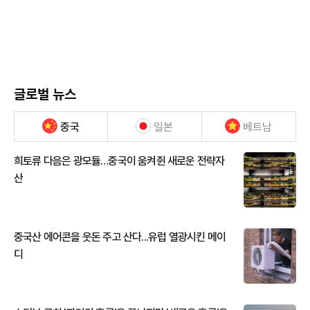
글로벌 뉴스
중국
일본
베트남
희토류 다음은 광모듈…중국이 움켜쥔 새로운 전략자
산
중국산 에어콘을 웃돈 주고 산다...유럽 열광시킨 메이
디