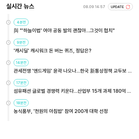
실시간 뉴스
08.09 14:57
UPDATE
4분전
與 "'하늘이법' 여야 공동 발의 괜찮아…그것이 협치"
9분전
'캐시딜' 캐시워크 돈 버는 퀴즈, 정답은?
14분전
관세전쟁 '엔드게임' 윤곽 나오나…한국 新통상정책 교두보 활
용해야
17분전
섬유패션 글로벌 경쟁력 키운다…산업부 15개 과제 180억 지
원
18분전
농식품부, '천원의 아침밥' 참여 200개 대학 선정