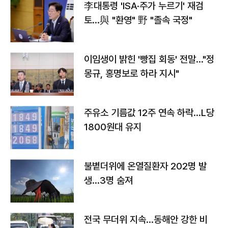
李대통령 'ISA·주가 누르기' 재검
토…與 "환영" 野 "졸속 국정"
이임생이 밝힌 '빵집 회동' 전말…"정
몽규, 홍명보로 하라 지시"
주유소 기름값 12주 연속 하락…L당
1800원대 유지
불볕더위에 온열질환자 202명 발
생…3명 숨져
전국 무더위 지속…동해안 강한 비