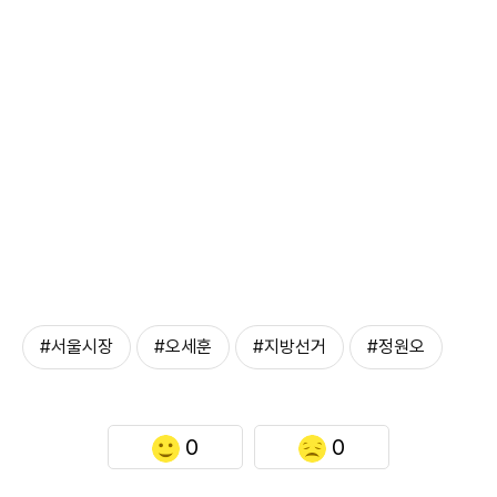
#서울시장
#오세훈
#지방선거
#정원오
0
0