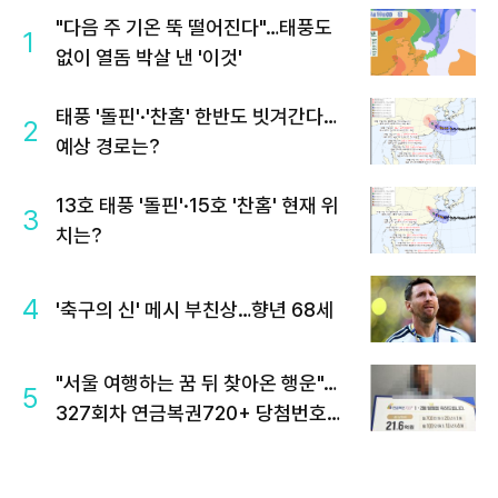
"다음 주 기온 뚝 떨어진다"…태풍도
1
없이 열돔 박살 낸 '이것'
태풍 '돌핀'·'찬홈' 한반도 빗겨간다…
2
예상 경로는?
13호 태풍 '돌핀'·15호 '찬홈' 현재 위
3
치는?
4
'축구의 신' 메시 부친상…향년 68세
"서울 여행하는 꿈 뒤 찾아온 행운"…
5
327회차 연금복권720+ 당첨번호조
회 주목