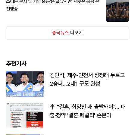
스티븐 로치 '과거의 홍콩'은 끝났지만 '새로운 홍콩'은
진행중
중국뉴스
더보기
추천기사
김민석, 제주·인천서 정청래 누르고
2승째…2대1 구도 완성
李 "결혼, 희망찬 새 출발돼야"… 대
출·청약 '결혼 페널티' 손본다