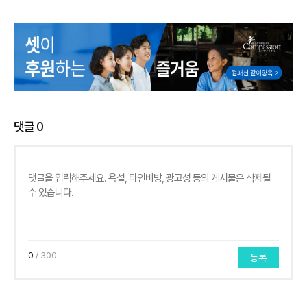
댓글
0
0
/ 300
등록