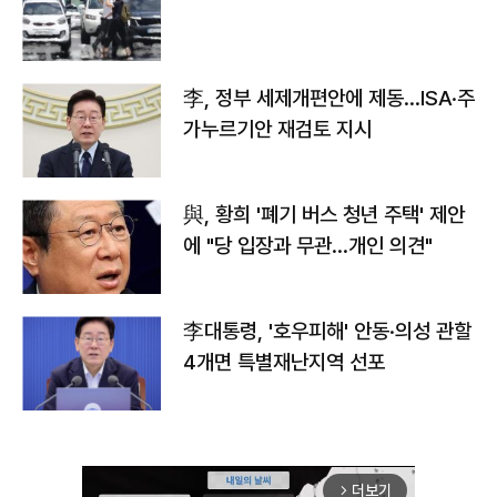
李, 정부 세제개편안에 제동…ISA·주
가누르기안 재검토 지시
與, 황희 '폐기 버스 청년 주택' 제안
에 "당 입장과 무관…개인 의견"
李대통령, '호우피해' 안동·의성 관할
4개면 특별재난지역 선포
더보기
arrow_forward_ios