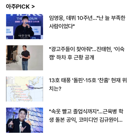
아주PICK >
임영웅, 데뷔 10주년…"난 늘 부족한
사람이었다"
"광고주들이 찾아줘"…진태현, '이숙
캠' 하차 후 근황 공개
13호 태풍 '돌핀'·15호 '찬홈' 현재 위
치는?
"속옷 빨고 졸업식까지"…근육병 학
생 돌본 공익, 코미디언 김규원이었
다