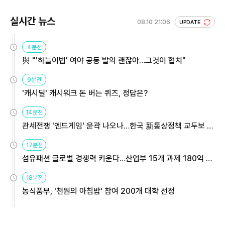
실시간 뉴스
08.10 21:06
UPDATE
4분전
與 "'하늘이법' 여야 공동 발의 괜찮아…그것이 협치"
9분전
'캐시딜' 캐시워크 돈 버는 퀴즈, 정답은?
14분전
관세전쟁 '엔드게임' 윤곽 나오나…한국 新통상정책 교두보 활
용해야
17분전
섬유패션 글로벌 경쟁력 키운다…산업부 15개 과제 180억 지
원
18분전
농식품부, '천원의 아침밥' 참여 200개 대학 선정