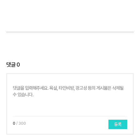
댓글
0
0
/ 300
등록