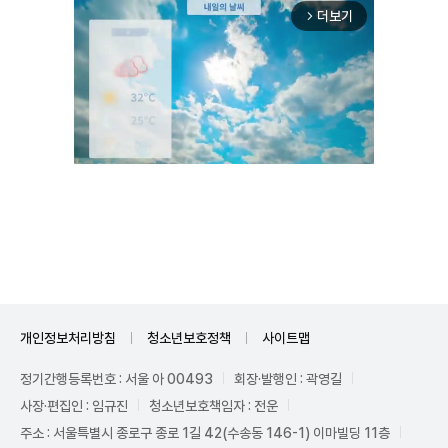
더보기
arrow_forward_ios
Unmute
개인정보처리방침
청소년보호정책
사이트맵
정기간행등록번호 : 서울 아 00493
회장·발행인 : 곽영길
사장·편집인 : 임규진
청소년보호책임자 : 전운
주소 : 서울특별시 종로구 종로 1길 42(수송동 146-1) 이마빌딩 11층