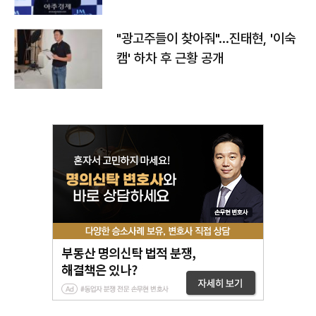
"광고주들이 찾아줘"…진태현, '이숙
캠' 하차 후 근황 공개