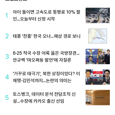
아이 둘이면 고속도로 통행료 10% 할
1
인…오늘부터 신청 시작
2
태풍 '찬홈' 한국 오나…예상 경로 보니
6·25 적국 수장 어록 읊은 국방장관…
3
안규백 '마오쩌둥 발언'에 자질론
'거꾸로 태극기', 북한 상징이었다? 이
4
재명·김민석까지…논란의 의미는
토스뱅크, 데이터 분석 전담조직 신
5
설…수장에 카카오 출신 선임