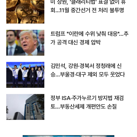
미 상원, '클래리티법' 표결 없이 휴
회…11월 중간선거 전 처리 불투명
트럼프 "이란에 수위 낮춰 대응"…추
가 공격 대신 경제 압박
김민석, 강원·경북서 정청래에 신
승…부울경·대구 제외 모두 웃었다
정부 ISA·주가누르기 방지법 재검
토…부동산세제 개편안도 손질