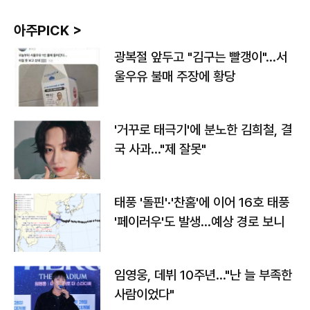
아주PICK >
광복절 앞두고 "김구는 빨갱이"…서
울우유 불매 주장에 황당
'거꾸로 태극기'에 분노한 김희철, 결
국 사과…"제 잘못"
태풍 '돌핀'·'찬홈'에 이어 16호 태풍
'페이러우'도 발생…예상 경로 보니
임영웅, 데뷔 10주년…"난 늘 부족한
사람이었다"