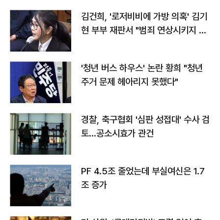
김건희, '로저비비에 가방 의혹' 김기
현 부부 재판서 "범죄 연상시키지 말
라"
'청년 버스 하우스' 논란 황희 "청년
주거 문제 헤아리지 못했다"
경찰, 축구협회 '심판 성접대' 수사 검
토…공소시효가 관건
PF 4.5조 줄었는데 부실여신은 1.7
조 증가