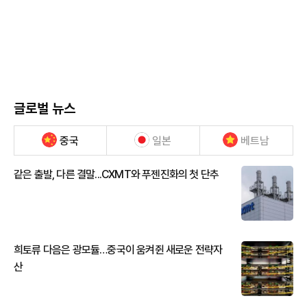
글로벌 뉴스
중국
일본
베트남
같은 출발, 다른 결말...CXMT와 푸젠진화의 첫 단추
희토류 다음은 광모듈…중국이 움켜쥔 새로운 전략자
산