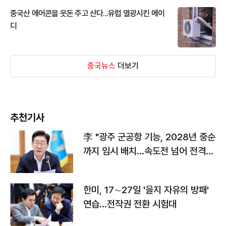
중국산 에어콘을 웃돈 주고 산다...유럽 열광시킨 메이
디
중국뉴스
더보기
추천기사
李 "광주 군공항 기능, 2028년 중순
까지 임시 배치…속도전 넘어 전격
전"
한미, 17∼27일 '을지 자유의 방패'
연습…전작권 전환 시험대