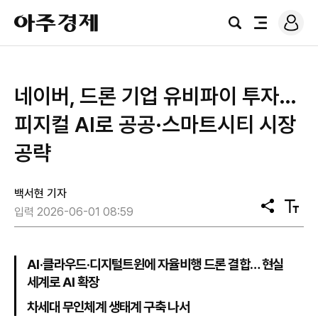
로
아
그
검
전
주
인
색
체
경
메
제
뉴
네이버, 드론 기업 유비파이 투자…
피지컬 AI로 공공·스마트시티 시장
공략
백서현 기자
공
텍
입력 2026-06-01 08:59
유
스
트
크
기
AI·클라우드·디지털트윈에 자율비행 드론 결합… 현실
세계로 AI 확장
차세대 무인체계 생태계 구축 나서