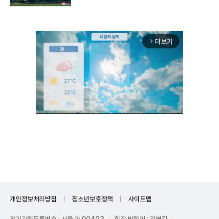
더보기
arrow_forward_ios
Unmute
개인정보처리방침
청소년보호정책
사이트맵
정기간행등록번호 : 서울 아 00493
회장·발행인 : 곽영길