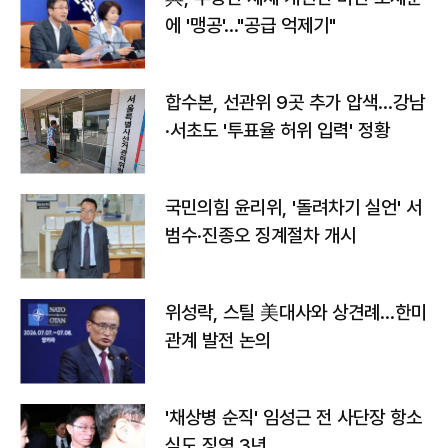
에 '맹공'…"공급 억제기"
합수본, 선관위 9곳 추가 압색…강남
·서초도 '투표율 허위 입력' 정황
국민의힘 윤리위, '돌려차기 실언' 서
범수·진종오 징계절차 개시
위성락, 스틸 美대사와 상견례…한미
관계 발전 논의
'채상병 순직' 임성근 전 사단장 항소
심도 징역 3년