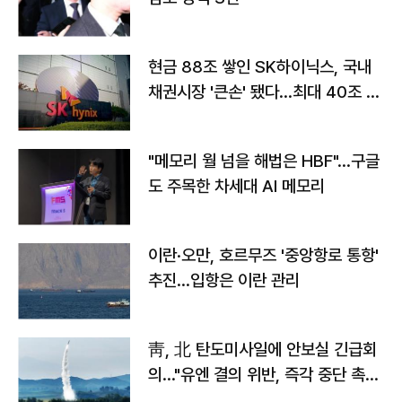
현금 88조 쌓인 SK하이닉스, 국내
채권시장 '큰손' 됐다…최대 40조 투
자
"메모리 월 넘을 해법은 HBF"…구글
도 주목한 차세대 AI 메모리
이란·오만, 호르무즈 '중앙항로 통항'
추진…입항은 이란 관리
靑, 北 탄도미사일에 안보실 긴급회
의…"유엔 결의 위반, 즉각 중단 촉
구"