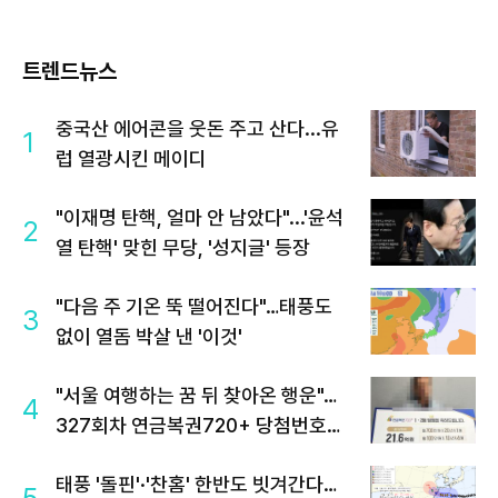
트렌드뉴스
중국산 에어콘을 웃돈 주고 산다...유
1
럽 열광시킨 메이디
"이재명 탄핵, 얼마 안 남았다"...'윤석
2
열 탄핵' 맞힌 무당, '성지글' 등장
"다음 주 기온 뚝 떨어진다"…태풍도
3
없이 열돔 박살 낸 '이것'
"서울 여행하는 꿈 뒤 찾아온 행운"…
4
327회차 연금복권720+ 당첨번호조
회 주목
태풍 '돌핀'·'찬홈' 한반도 빗겨간다…