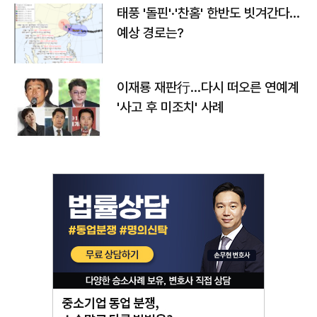
태풍 '돌핀'·'찬홈' 한반도 빗겨간다…
예상 경로는?
이재룡 재판行…다시 떠오른 연예계
'사고 후 미조치' 사례