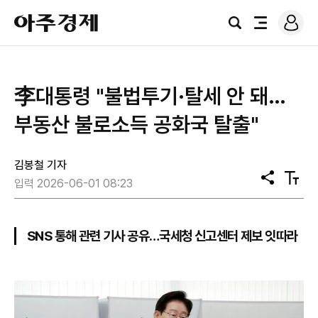
로
아
그
검
전
주
인
색
체
경
메
제
뉴
李대통령 "불법투기·탈세 안 돼…
부동산 불로소득 공화국 탈출"
김봉철 기자
공
텍
입력 2026-06-01 08:23
유
스
트
크
기
SNS 통해 관련 기사 공유…국세청 신고센터 제보 잇따라