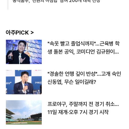
농식품부, '천원의 아침밥' 참여 200개 대학 선정
아주PICK >
"속옷 빨고 졸업식까지"…근육병 학
생 돌본 공익, 코미디언 김규원이었
다
"경솔한 언행 깊이 반성"…고개 숙인
신동엽, 무슨 일이길래?
프로야구, 주말까지 전 경기 취소…
11일 재개·오후 7시 경기 시작