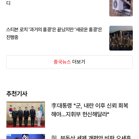
디
스티븐 로치 '과거의 홍콩'은 끝났지만 '새로운 홍콩'은
진행중
중국뉴스
더보기
추천기사
李대통령 "군, 내란 이후 신뢰 회복
해야…지휘부 헌신해달라"
與, 부동산 세제 개편안 비판 오세훈