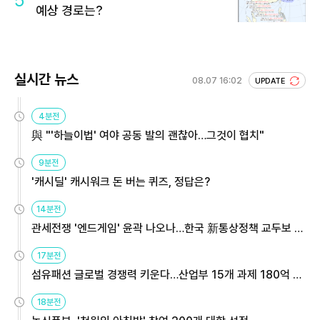
5
예상 경로는?
실시간 뉴스
08.07 16:02
UPDATE
4분전
與 "'하늘이법' 여야 공동 발의 괜찮아…그것이 협치"
9분전
'캐시딜' 캐시워크 돈 버는 퀴즈, 정답은?
14분전
관세전쟁 '엔드게임' 윤곽 나오나…한국 新통상정책 교두보 활
용해야
17분전
섬유패션 글로벌 경쟁력 키운다…산업부 15개 과제 180억 지
원
18분전