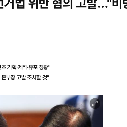
선거법 위반 혐의 고발…"비
츠 기획·제작·유포 정황"
 본부장 고발 조치할 것"
이
미
지