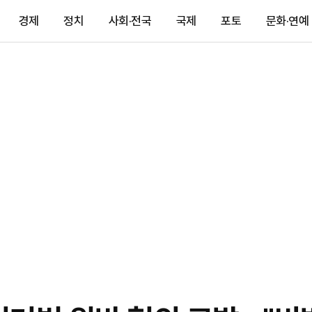
경제
정치
사회·전국
국제
포토
문화·연예