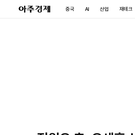
아
중국
AI
산업
재테크
주
경
제