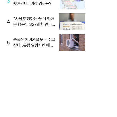
3
빗겨간다…예상 경로는?
"서울 여행하는 꿈 뒤 찾아
4
온 행운"…327회차 연금
복권720+ 당첨번호조회
주목
중국산 에어콘을 웃돈 주고
5
산다...유럽 열광시킨 메이
디