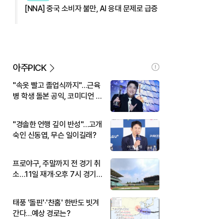
[NNA] 중국 소비자 불만, AI 응대 문제로 급증
아주PICK
"속옷 빨고 졸업식까지"…근육
병 학생 돌본 공익, 코미디언 김
규원이었다
"경솔한 언행 깊이 반성"…고개
숙인 신동엽, 무슨 일이길래?
프로야구, 주말까지 전 경기 취
소…11일 재개·오후 7시 경기
시작
태풍 '돌핀'·'찬홈' 한반도 빗겨
간다…예상 경로는?