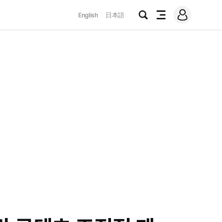
로
English
日本語
그
검
전
인
색
체
메
뉴