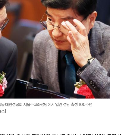
확
대
정동 대한성공회 서울주교좌성당에서 열린 성당 축성 100주년
뉴스]