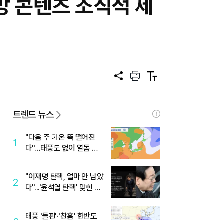
방 콘텐츠 조직적 제
공
프
텍
유
린
스
트
트
크
기
트렌드 뉴스
"다음 주 기온 뚝 떨어진
1
다"…태풍도 없이 열돔 박
살 낸 '이것'
"이재명 탄핵, 얼마 안 남았
2
다"...'윤석열 탄핵' 맞힌 무
당, '성지글' 등장
태풍 '돌핀'·'찬홈' 한반도