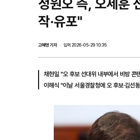
정원오 측, 오세훈 
작·유포"
고혜영 기자
입력 2026-05-29 10:35
채현일 "오 후보 선대위 내부에서 비방 콘텐
이해식 "이날 서울경찰청에 오 후보·김선동