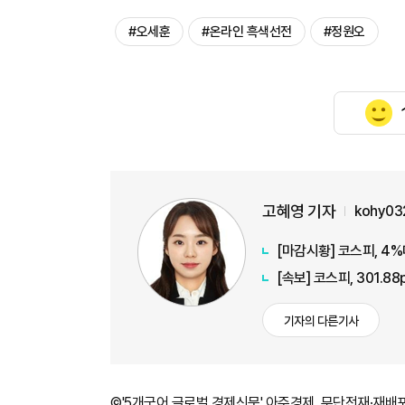
#오세훈
#온라인 흑색선전
#정원오
고혜영 기자
kohy03
[마감시황] 코스피, 4%
[속보] 코스피, 301.88
기자의 다른기사
©'5개국어 글로벌 경제신문' 아주경제. 무단전재·재배