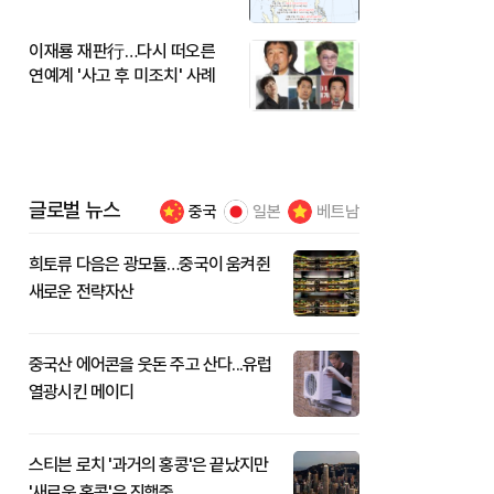
이재룡 재판行…다시 떠오른
연예계 '사고 후 미조치' 사례
글로벌 뉴스
중국
일본
베트남
희토류 다음은 광모듈…중국이 움켜쥔
새로운 전략자산
중국산 에어콘을 웃돈 주고 산다...유럽
열광시킨 메이디
스티븐 로치 '과거의 홍콩'은 끝났지만
'새로운 홍콩'은 진행중