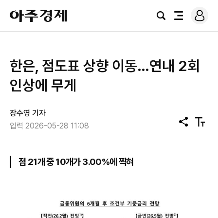
로
아
그
검
전
주
인
색
체
경
메
제
뉴
한은, 점도표 상향 이동…연내 2회
인상에 무게
장수영 기자
공
텍
입력 2026-05-28 11:08
유
스
트
크
기
점 21개 중 10개가 3.00%에 찍혀