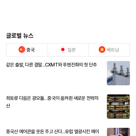
글로벌 뉴스
중국
일본
베트남
같은 출발, 다른 결말...CXMT와 푸젠진화의 첫 단추
희토류 다음은 광모듈…중국이 움켜쥔 새로운 전략자
산
중국산 에어콘을 웃돈 주고 산다...유럽 열광시킨 메이