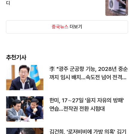
디
중국뉴스
더보기
추천기사
李 "광주 군공항 기능, 2028년 중순
까지 임시 배치…속도전 넘어 전격
전"
한미, 17∼27일 '을지 자유의 방패'
연습…전작권 전환 시험대
김건희, '로저비비에 가방 의혹' 김기