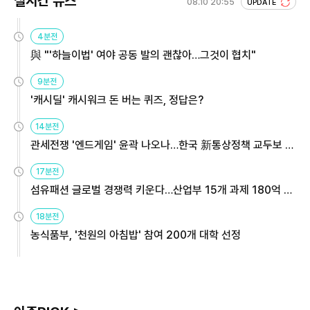
실시간 뉴스
08.10 20:55
UPDATE
4분전
與 "'하늘이법' 여야 공동 발의 괜찮아…그것이 협치"
9분전
'캐시딜' 캐시워크 돈 버는 퀴즈, 정답은?
14분전
관세전쟁 '엔드게임' 윤곽 나오나…한국 新통상정책 교두보 활
용해야
17분전
섬유패션 글로벌 경쟁력 키운다…산업부 15개 과제 180억 지
원
18분전
농식품부, '천원의 아침밥' 참여 200개 대학 선정