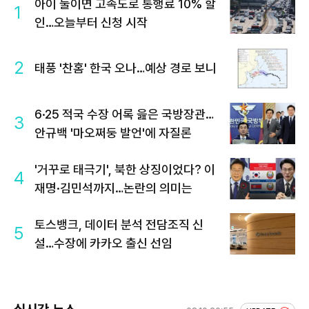
아이 둘이면 고속도로 통행료 10% 할
1
인…오늘부터 신청 시작
2
태풍 '찬홈' 한국 오나…예상 경로 보니
6·25 적국 수장 어록 읊은 국방장관…
3
안규백 '마오쩌둥 발언'에 자질론
'거꾸로 태극기', 북한 상징이었다? 이
4
재명·김민석까지…논란의 의미는
토스뱅크, 데이터 분석 전담조직 신
5
설…수장에 카카오 출신 선임