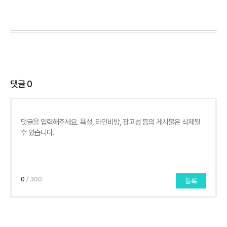
댓글
0
0
/ 300
등록