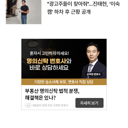
"광고주들이 찾아줘"…진태현, '이숙
캠' 하차 후 근황 공개