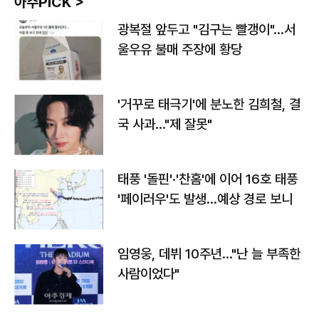
아주PICK >
광복절 앞두고 "김구는 빨갱이"…서
울우유 불매 주장에 황당
'거꾸로 태극기'에 분노한 김희철, 결
국 사과…"제 잘못"
태풍 '돌핀'·'찬홈'에 이어 16호 태풍
'페이러우'도 발생…예상 경로 보니
임영웅, 데뷔 10주년…"난 늘 부족한
사람이었다"