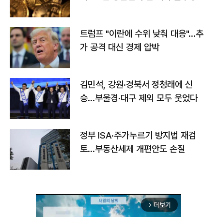
트럼프 "이란에 수위 낮춰 대응"…추
가 공격 대신 경제 압박
김민석, 강원·경북서 정청래에 신
승…부울경·대구 제외 모두 웃었다
정부 ISA·주가누르기 방지법 재검
토…부동산세제 개편안도 손질
더보기
arrow_forward_ios