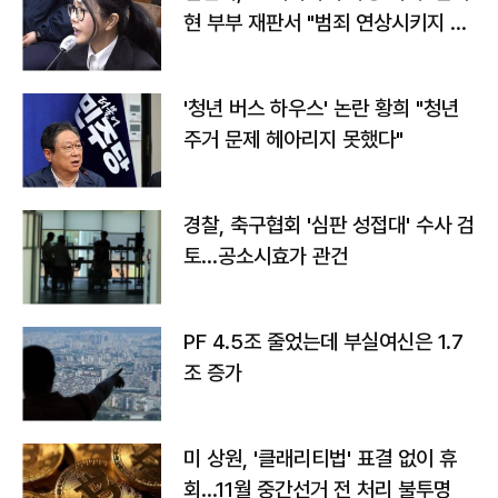
현 부부 재판서 "범죄 연상시키지 말
라"
'청년 버스 하우스' 논란 황희 "청년
주거 문제 헤아리지 못했다"
경찰, 축구협회 '심판 성접대' 수사 검
토…공소시효가 관건
PF 4.5조 줄었는데 부실여신은 1.7
조 증가
미 상원, '클래리티법' 표결 없이 휴
회…11월 중간선거 전 처리 불투명