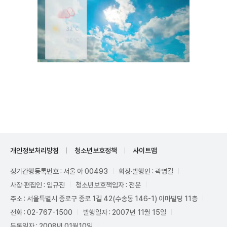
Unmute
개인정보처리방침
청소년보호정책
사이트맵
정기간행등록번호 : 서울 아 00493
회장·발행인 : 곽영길
사장·편집인 : 임규진
청소년보호책임자 : 전운
주소 : 서울특별시 종로구 종로 1길 42(수송동 146-1) 이마빌딩 11층
전화 : 02-767-1500
발행일자 : 2007년 11월 15일
등록일자 : 2008년 01월10일