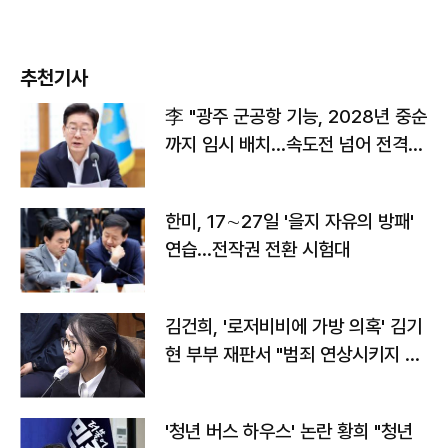
추천기사
李 "광주 군공항 기능, 2028년 중순
까지 임시 배치…속도전 넘어 전격
전"
한미, 17∼27일 '을지 자유의 방패'
연습…전작권 전환 시험대
김건희, '로저비비에 가방 의혹' 김기
현 부부 재판서 "범죄 연상시키지 말
라"
'청년 버스 하우스' 논란 황희 "청년