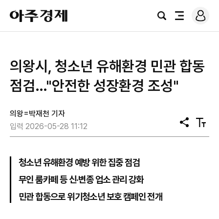
로
아
그
검
전
주
인
색
체
경
메
제
뉴
의왕시, 청소년 유해환경 민관 합동
점검…"안전한 성장환경 조성"
의왕=박재천 기자
공
텍
입력 2026-05-28 11:12
유
스
트
크
기
청소년 유해환경 예방 위한 집중 점검
무인 룸카페 등 신·변종 업소 관리 강화
민관 합동으로 위기청소년 보호 캠페인 전개