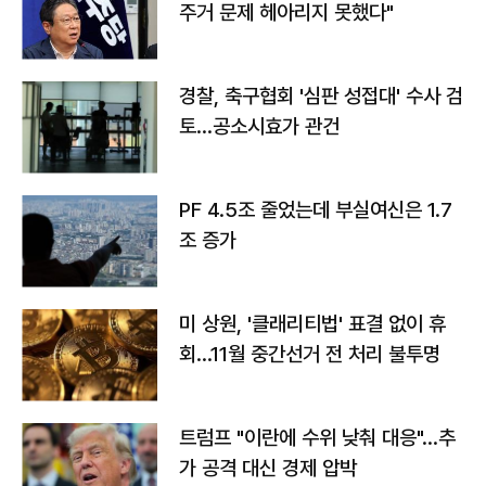
주거 문제 헤아리지 못했다"
경찰, 축구협회 '심판 성접대' 수사 검
토…공소시효가 관건
PF 4.5조 줄었는데 부실여신은 1.7
조 증가
미 상원, '클래리티법' 표결 없이 휴
회…11월 중간선거 전 처리 불투명
트럼프 "이란에 수위 낮춰 대응"…추
가 공격 대신 경제 압박