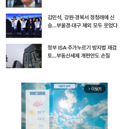
김민석, 강원·경북서 정청래에 신
승…부울경·대구 제외 모두 웃었다
정부 ISA·주가누르기 방지법 재검
토…부동산세제 개편안도 손질
더보기
arrow_forward_ios