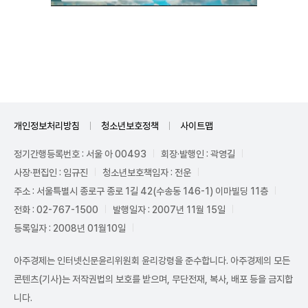
Unmute
개인정보처리방침
청소년보호정책
사이트맵
정기간행등록번호 : 서울 아 00493
회장·발행인 : 곽영길
사장·편집인 : 임규진
청소년보호책임자 : 전운
주소 : 서울특별시 종로구 종로 1길 42(수송동 146-1) 이마빌딩 11층
전화 : 02-767-1500
발행일자 : 2007년 11월 15일
등록일자 : 2008년 01월10일
아주경제는 인터넷신문윤리위원회 윤리강령을 준수합니다. 아주경제의 모든
콘텐츠(기사)는 저작권법의 보호를 받으며, 무단전재, 복사, 배포 등을 금지합
니다.