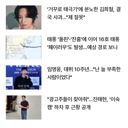
'거꾸로 태극기'에 분노한 김희철, 결
국 사과…"제 잘못"
태풍 '돌핀'·'찬홈'에 이어 16호 태풍
'페이러우'도 발생…예상 경로 보니
임영웅, 데뷔 10주년…"난 늘 부족한
사람이었다"
"광고주들이 찾아줘"…진태현, '이숙
캠' 하차 후 근황 공개