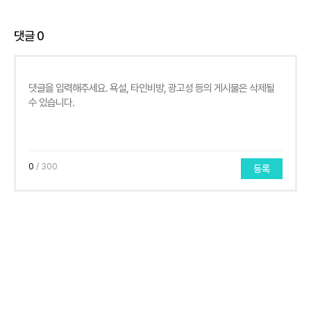
댓글
0
0
/ 300
등록