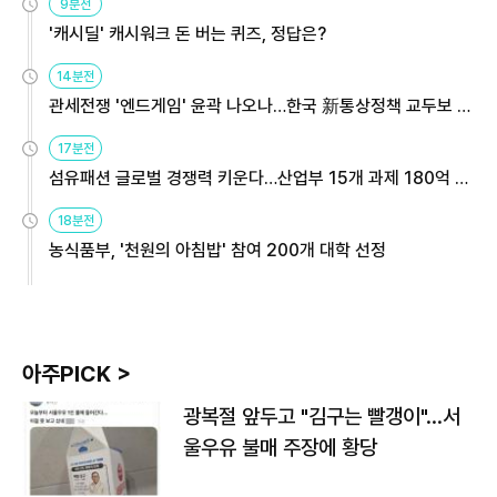
9분전
'캐시딜' 캐시워크 돈 버는 퀴즈, 정답은?
14분전
관세전쟁 '엔드게임' 윤곽 나오나…한국 新통상정책 교두보 활
용해야
17분전
섬유패션 글로벌 경쟁력 키운다…산업부 15개 과제 180억 지
원
18분전
농식품부, '천원의 아침밥' 참여 200개 대학 선정
아주PICK >
광복절 앞두고 "김구는 빨갱이"…서
울우유 불매 주장에 황당