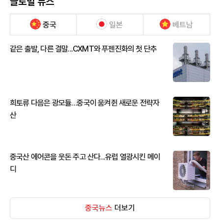
글로벌 뉴스
중국
일본
베트남
같은 출발, 다른 결말...CXMT와 푸젠진화의 첫 단추
희토류 다음은 광모듈…중국이 움켜쥔 새로운 전략자
산
중국산 에어콘을 웃돈 주고 산다...유럽 열광시킨 메이
디
중국뉴스
더보기