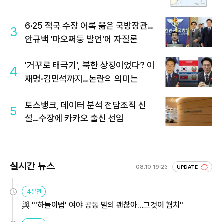
6·25 적국 수장 어록 읊은 국방장관…
3
안규백 '마오쩌둥 발언'에 자질론
'거꾸로 태극기', 북한 상징이었다? 이
4
재명·김민석까지…논란의 의미는
토스뱅크, 데이터 분석 전담조직 신
5
설…수장에 카카오 출신 선임
실시간 뉴스
08.10 19:23
UPDATE
4분전
與 "'하늘이법' 여야 공동 발의 괜찮아…그것이 협치"