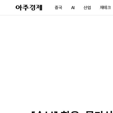
아
중국
AI
산업
재테크
주
경
제