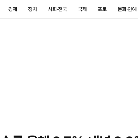
경제
정치
사회·전국
국제
포토
문화·연예