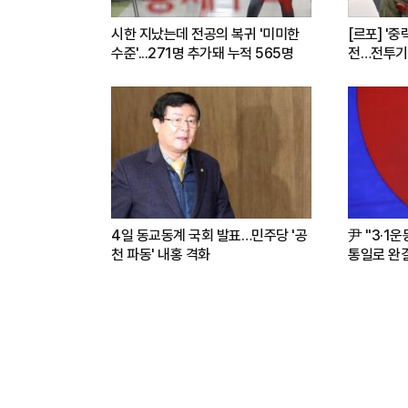
시한 지났는데 전공의 복귀 '미미한
[르포] '중
수준'...271명 추가돼 누적 565명
전…전투기
련(영상)
4일 동교동계 국회 발표…민주당 '공
尹 "3·1
천 파동' 내홍 격화
통일로 완결.
파트너"