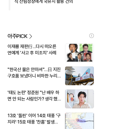
식 산림청장에게 국유지 활용 건의
아주PICK
이재룡 재판行…다시 떠오른
연예계 '사고 후 미조치' 사례
"한국산 물은 안마셔"…日 지진
구호품 보냈더니 비하한 누리
꾼
'태도 논란' 정준원 "난 배우 하
면 안 되는 사람인가? 생각 했
다"
13호 '돌핀' 이어 14호 태풍 '구
지라'·15호 태풍 '찬홈' 발생…
현재 위치와 이동경로는?