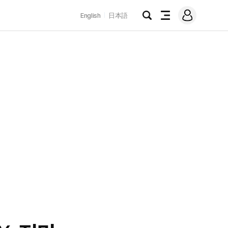
로
English
日本語
그
검
전
인
색
체
메
뉴