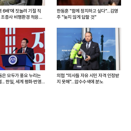
력 6배'에 짓눌려 기절 직
한동훈 "함께 정치하고 싶다"…김영
 조종사 비행환경 적응훈
주 "늦지 않게 답할 것"
운동은 모두가 풍요 누리는
의협 "의사들 자유 시민 자격 인정받
.. 한일, 세계 평화·번영
지 못해"…압수수색에 분노