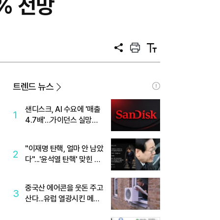
3% 전망
공
프
텍
유
린
스
트
트
크
기
트렌드 뉴스
샌디스크, AI 수요에 '매출
1
4.7배'…가이던스 실망에
'주가는 하락'
"이재명 탄핵, 얼마 안 남았
2
다"...'윤석열 탄핵' 맞힌 무
당, '성지글' 등장
중국산 에어콘을 웃돈 주고
3
산다...유럽 열광시킨 메이
디