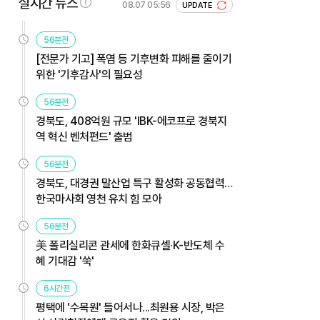
실시간 뉴스
08.07 05:56
UPDATE
56분전
[전문가 기고] 폭염 등 기후변화 피해를 줄이기
위한 '기후감사'의 필요성
56분전
경북도, 408억원 규모 'IBK-에코프로 경북지
역 혁신 벤처펀드' 출범
56분전
경북도, 대경권 말산업 특구 활성화 공동협력…
한국마사회 영천 유치 힘 모아
56분전
美 폴리실리콘 관세에 한화큐셀·K-반도체 수
혜 기대감 '쑥'
6시간전
평택에 '수목원' 들어서나...최원용 시장, 박은