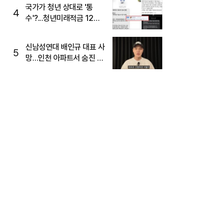
국가가 청년 상대로 '통
4
수'?...청년미래적금 12%
준다더니 "응, 오류야"
신남성연대 배인규 대표 사
5
망…인천 아파트서 숨진 채
발견