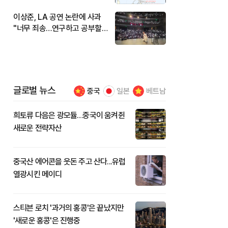
이상준, LA 공연 논란에 사과
"너무 죄송…연구하고 공부할
것"
글로벌 뉴스
중국
일본
베트남
희토류 다음은 광모듈…중국이 움켜쥔
새로운 전략자산
중국산 에어콘을 웃돈 주고 산다...유럽
열광시킨 메이디
스티븐 로치 '과거의 홍콩'은 끝났지만
'새로운 홍콩'은 진행중