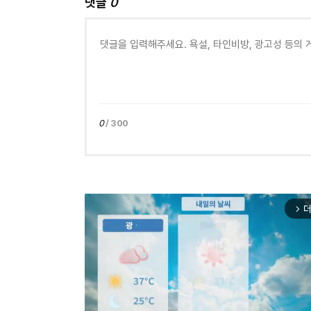
댓글
0
0
/ 300
더
arrow_forward_ios