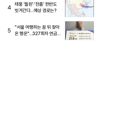
태풍 '돌핀'·'찬홈' 한반도
4
빗겨간다…예상 경로는?
"서울 여행하는 꿈 뒤 찾아
5
온 행운"…327회차 연금
복권720+ 당첨번호조회
주목