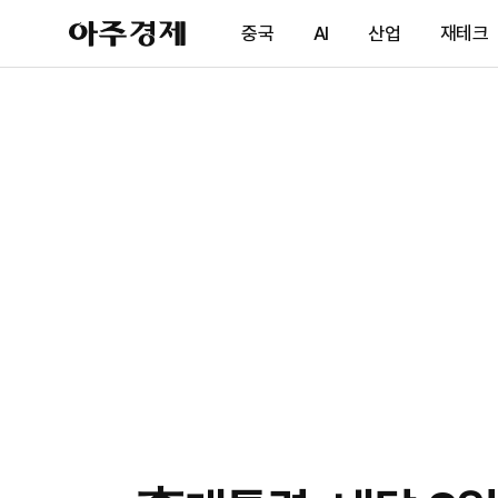
아
중국
AI
산업
재테크
주
경
제