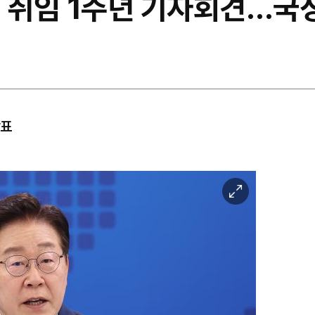
일 취임 1주년 기자회견…국정
발표
이
미
지
확
대