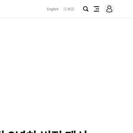
로
English
日本語
그
검
전
인
색
체
메
뉴