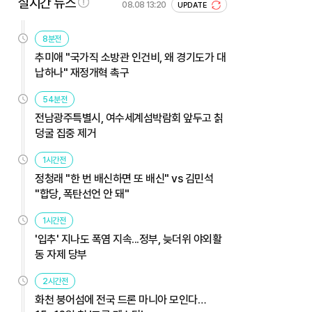
실시간 뉴스
08.08 13:20
UPDATE
8분전
추미애 "국가직 소방관 인건비, 왜 경기도가 대
납하나" 재정개혁 촉구
54분전
전남광주특별시, 여수세계섬박람회 앞두고 칡
덩굴 집중 제거
1시간전
정청래 "한 번 배신하면 또 배신" vs 김민석
"합당, 폭탄선언 안 돼"
1시간전
'입추' 지나도 폭염 지속...정부, 늦더위 야외활
동 자제 당부
2시간전
화천 붕어섬에 전국 드론 마니아 모인다…