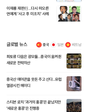
이재룡 재판行…다시 떠오른
연예계 '사고 후 미조치' 사례
글로벌 뉴스
중국
일본
베트남
희토류 다음은 광모듈…중국이 움켜쥔
새로운 전략자산
중국산 에어콘을 웃돈 주고 산다...유럽
열광시킨 메이디
스티븐 로치 '과거의 홍콩'은 끝났지만
'새로운 홍콩'은 진행중