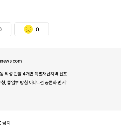
0
0
junews.com
안동·의성 관할 4개면 특별재난지역 선포
호칭, 통일부 방침 아냐...선 공론화 먼저"
포 금지