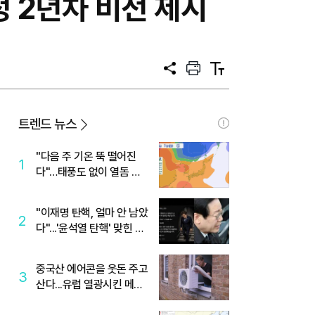
 2년차 비전 제시
공
프
텍
유
린
스
트
트
크
기
트렌드 뉴스
"다음 주 기온 뚝 떨어진
1
다"…태풍도 없이 열돔 박
살 낸 '이것'
"이재명 탄핵, 얼마 안 남았
2
다"...'윤석열 탄핵' 맞힌 무
당, '성지글' 등장
중국산 에어콘을 웃돈 주고
3
산다...유럽 열광시킨 메이
디