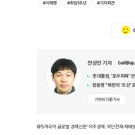
#이재명
#취임1주년
#기자회견
전성민 기자
ball@a
李대통령, '호우피해' 
정동영 "북한의 '조선' 
기자의 다른기사
©'5개국어 글로벌 경제신문' 아주경제. 무단전재·재배