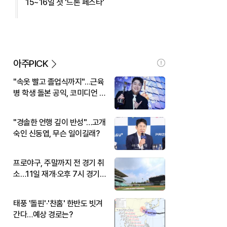
15~16일 첫 '드론 페스타'
아주PICK
"속옷 빨고 졸업식까지"…근육
병 학생 돌본 공익, 코미디언 김
규원이었다
"경솔한 언행 깊이 반성"…고개
숙인 신동엽, 무슨 일이길래?
프로야구, 주말까지 전 경기 취
소…11일 재개·오후 7시 경기
시작
태풍 '돌핀'·'찬홈' 한반도 빗겨
간다…예상 경로는?