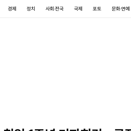
경제
정치
사회·전국
국제
포토
문화·연예