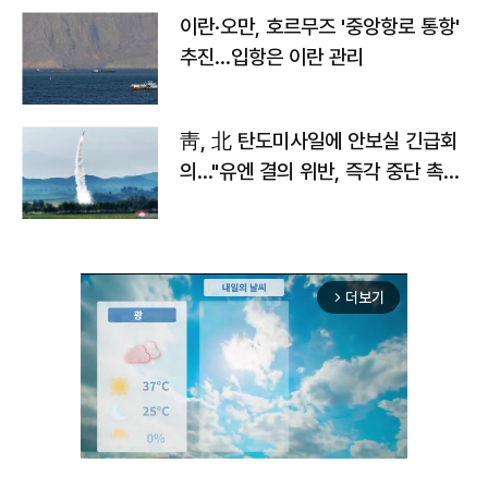
이란·오만, 호르무즈 '중앙항로 통항'
추진…입항은 이란 관리
靑, 北 탄도미사일에 안보실 긴급회
의…"유엔 결의 위반, 즉각 중단 촉
구"
더보기
arrow_forward_ios