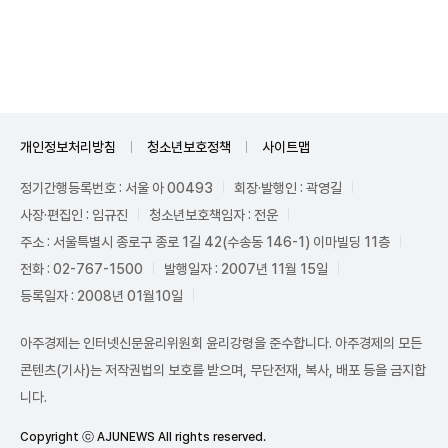
Unmute
개인정보처리방침
청소년보호정책
사이트맵
정기간행등록번호 : 서울 아 00493
회장·발행인 : 곽영길
사장·편집인 : 임규진
청소년보호책임자 : 전운
주소 : 서울특별시 종로구 종로 1길 42(수송동 146-1) 이마빌딩 11층
전화 : 02-767-1500
발행일자 : 2007년 11월 15일
등록일자 : 2008년 01월10일
아주경제는 인터넷신문윤리위원회 윤리강령을 준수합니다. 아주경제의 모든
콘텐츠(기사)는 저작권법의 보호를 받으며, 무단전재, 복사, 배포 등을 금지합
니다.
Copyright ⓒ AJUNEWS All rights reserved.