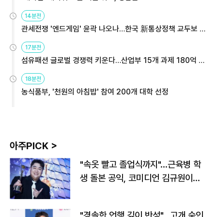
14분전
관세전쟁 '엔드게임' 윤곽 나오나…한국 新통상정책 교두보 활
용해야
17분전
섬유패션 글로벌 경쟁력 키운다…산업부 15개 과제 180억 지
원
18분전
농식품부, '천원의 아침밥' 참여 200개 대학 선정
아주PICK >
"속옷 빨고 졸업식까지"…근육병 학
생 돌본 공익, 코미디언 김규원이었
다
"경솔한 언행 깊이 반성"…고개 숙인