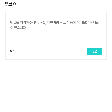
댓글
0
0
/ 300
등록