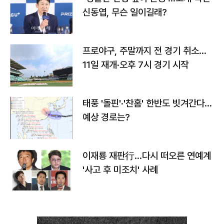
신동엽, 무슨 일이길래?
프로야구, 주말까지 전 경기 취소…
11일 재개·오후 7시 경기 시작
태풍 '돌핀'·'찬홈' 한반도 빗겨간다…
예상 경로는?
이재룡 재판行…다시 떠오른 연예계
'사고 후 미조치' 사례