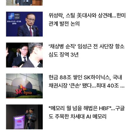
위성락, 스틸 美대사와 상견례…한미
관계 발전 논의
'채상병 순직' 임성근 전 사단장 항소
심도 징역 3년
현금 88조 쌓인 SK하이닉스, 국내
채권시장 '큰손' 됐다…최대 40조 투
자
"메모리 월 넘을 해법은 HBF"…구글
도 주목한 차세대 AI 메모리