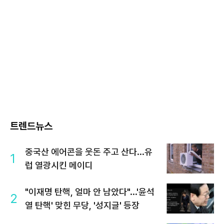
트렌드뉴스
중국산 에어콘을 웃돈 주고 산다...유
1
럽 열광시킨 메이디
"이재명 탄핵, 얼마 안 남았다"...'윤석
2
열 탄핵' 맞힌 무당, '성지글' 등장