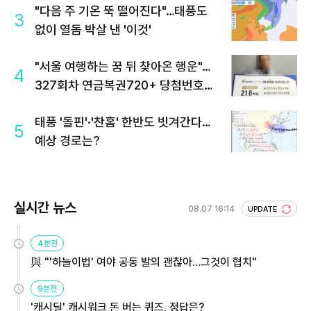
"다음 주 기온 뚝 떨어진다"…태풍도
3
없이 열돔 박살 낸 '이것'
"서울 여행하는 꿈 뒤 찾아온 행운"…
4
327회차 연금복권720+ 당첨번호조
회 주목
태풍 '돌핀'·'찬홈' 한반도 빗겨간다…
5
예상 경로는?
실시간 뉴스
08.07 16:14
UPDATE
4분전
與 "'하늘이법' 여야 공동 발의 괜찮아…그것이 협치"
9분전
'캐시딜' 캐시워크 돈 버는 퀴즈, 정답은?