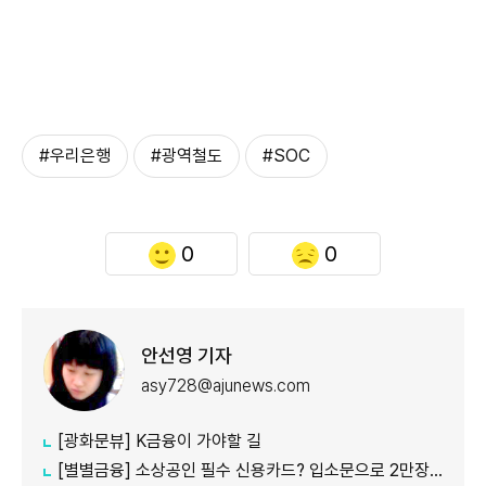
#우리은행
#광역철도
#SOC
0
0
안선영 기자
asy728@ajunews.com
[광화문뷰] K금융이 가야할 길
[별별금융] 소상공인 필수 신용카드? 입소문으로 2만장 발급