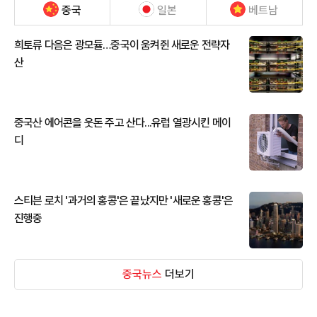
중국
일본
베트남
희토류 다음은 광모듈…중국이 움켜쥔 새로운 전략자
산
중국산 에어콘을 웃돈 주고 산다...유럽 열광시킨 메이
디
스티븐 로치 '과거의 홍콩'은 끝났지만 '새로운 홍콩'은
진행중
중국뉴스
더보기