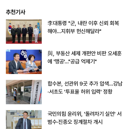
추천기사
李대통령 "군, 내란 이후 신뢰 회복
해야…지휘부 헌신해달라"
與, 부동산 세제 개편안 비판 오세훈
에 '맹공'…"공급 억제기"
합수본, 선관위 9곳 추가 압색…강남
·서초도 '투표율 허위 입력' 정황
국민의힘 윤리위, '돌려차기 실언' 서
범수·진종오 징계절차 개시