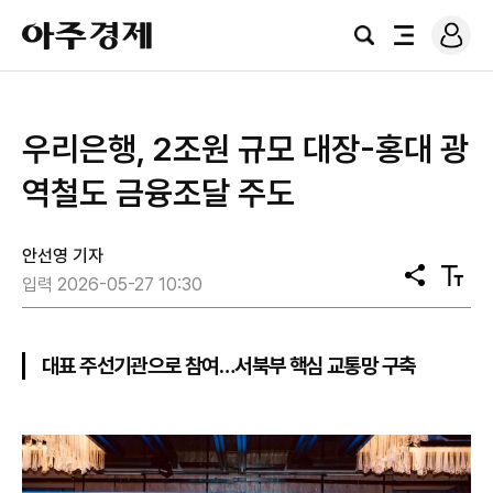
로
아
그
검
전
주
인
색
체
경
메
제
뉴
우리은행, 2조원 규모 대장-홍대 광
역철도 금융조달 주도
안선영 기자
공
텍
입력 2026-05-27 10:30
유
스
트
크
기
대표 주선기관으로 참여…서북부 핵심 교통망 구축