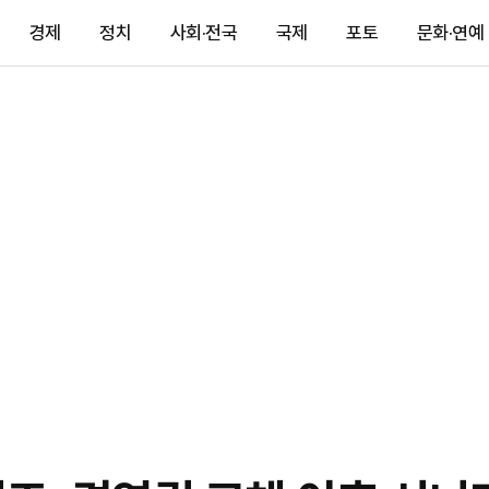
경제
정치
사회·전국
국제
포토
문화·연예