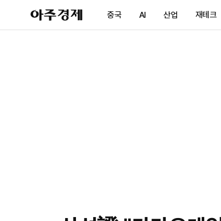
아
중국
AI
산업
재테크
주
경
제