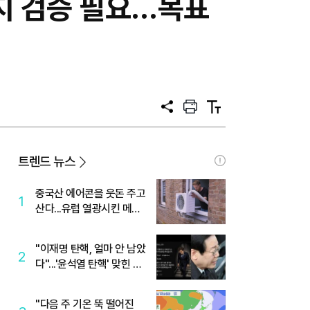
지 검증 필요…목표
공
프
텍
유
린
스
트
트
크
기
트렌드 뉴스
중국산 에어콘을 웃돈 주고
1
산다...유럽 열광시킨 메이
디
"이재명 탄핵, 얼마 안 남았
2
다"...'윤석열 탄핵' 맞힌 무
당, '성지글' 등장
"다음 주 기온 뚝 떨어진