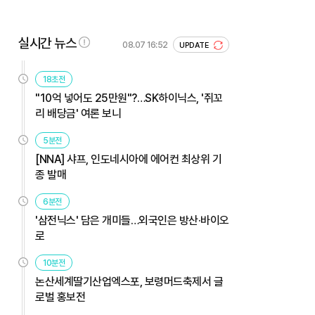
실시간 뉴스
08.07 16:52
UPDATE
18초전
"10억 넣어도 25만원"?…SK하이닉스, '쥐꼬
리 배당금' 여론 보니
5분전
[NNA] 샤프, 인도네시아에 에어컨 최상위 기
종 발매
6분전
'삼전닉스' 담은 개미들…외국인은 방산·바이오
로
10분전
논산세계딸기산업엑스포, 보령머드축제서 글
로벌 홍보전