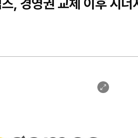
즈, 경영권 교체 이후 시너
이
미
지
확
대