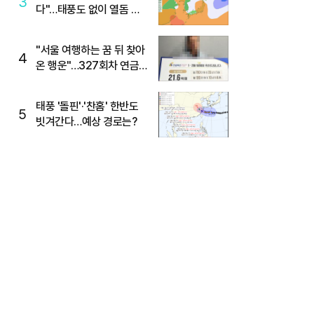
3
다"…태풍도 없이 열돔 박
살 낸 '이것'
"서울 여행하는 꿈 뒤 찾아
4
온 행운"…327회차 연금
복권720+ 당첨번호조회
주목
태풍 '돌핀'·'찬홈' 한반도
5
빗겨간다…예상 경로는?