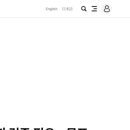
로
English
日本語
그
검
전
인
색
체
메
뉴