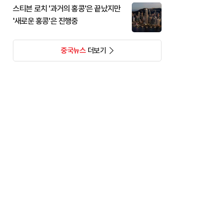
스티븐 로치 '과거의 홍콩'은 끝났지만
'새로운 홍콩'은 진행중
중국뉴스
더보기