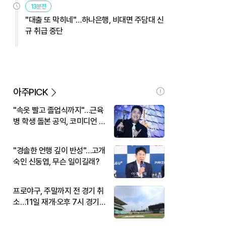
13분전
"대출 또 막히네"…하나은행, 비대면 주담대 신
규 취급 중단
아주PICK
"속옷 빨고 졸업식까지"…근육
병 학생 돌본 공익, 코미디언 김
규원이었다
"경솔한 언행 깊이 반성"…고개
숙인 신동엽, 무슨 일이길래?
프로야구, 주말까지 전 경기 취
소…11일 재개·오후 7시 경기
시작