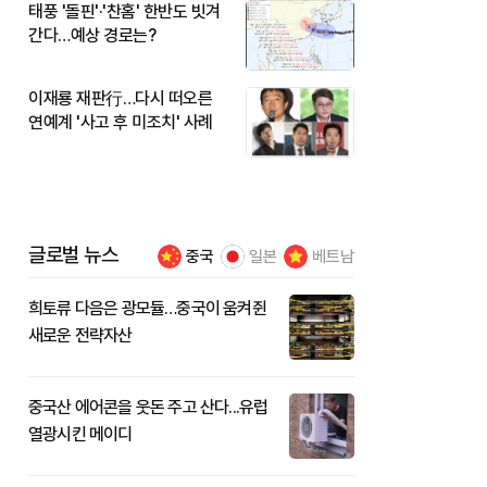
태풍 '돌핀'·'찬홈' 한반도 빗겨
간다…예상 경로는?
이재룡 재판行…다시 떠오른
연예계 '사고 후 미조치' 사례
글로벌 뉴스
중국
일본
베트남
희토류 다음은 광모듈…중국이 움켜쥔
새로운 전략자산
중국산 에어콘을 웃돈 주고 산다...유럽
열광시킨 메이디