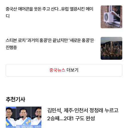
중국산 에어콘을 웃돈 주고 산다...유럽 열광시킨 메이
디
스티븐 로치 '과거의 홍콩'은 끝났지만 '새로운 홍콩'은
진행중
중국뉴스
더보기
추천기사
김민석, 제주·인천서 정청래 누르고
2승째…2대1 구도 완성