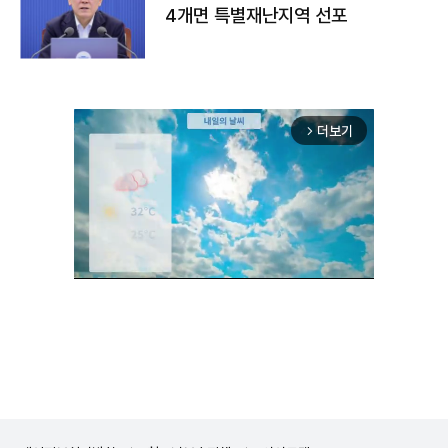
4개면 특별재난지역 선포
더보기
arrow_forward_ios
Mute