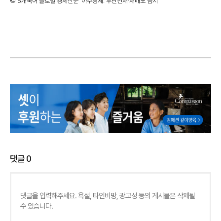
©'5개국어 글로벌 경제신문' 아주경제. 무단전재·재배포 금지
댓글
0