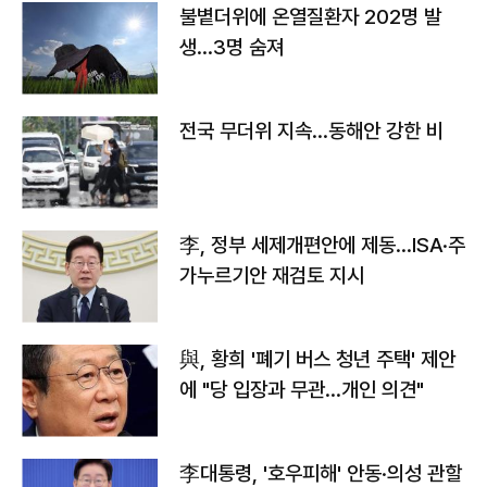
불볕더위에 온열질환자 202명 발
생…3명 숨져
전국 무더위 지속…동해안 강한 비
李, 정부 세제개편안에 제동…ISA·주
가누르기안 재검토 지시
與, 황희 '폐기 버스 청년 주택' 제안
에 "당 입장과 무관…개인 의견"
李대통령, '호우피해' 안동·의성 관할