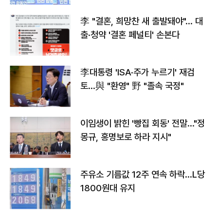
李 "결혼, 희망찬 새 출발돼야"… 대
출·청약 '결혼 페널티' 손본다
李대통령 'ISA·주가 누르기' 재검
토…與 "환영" 野 "졸속 국정"
이임생이 밝힌 '빵집 회동' 전말…"정
몽규, 홍명보로 하라 지시"
주유소 기름값 12주 연속 하락…L당
1800원대 유지