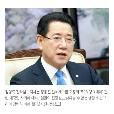
김영록 전라남도지사는 정용진 신세계그룹 회장의 ‘5·18 탱크데이’ 관
련 대국민 사과에 대해 “일말의 진정성도 찾아볼 수 없는 맹탕 회견”이
라며 강력히 비판 했다.[사진=전남도]