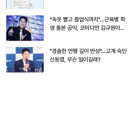
"속옷 빨고 졸업식까지"…근육병 학
생 돌본 공익, 코미디언 김규원이었
다
"경솔한 언행 깊이 반성"…고개 숙인
신동엽, 무슨 일이길래?