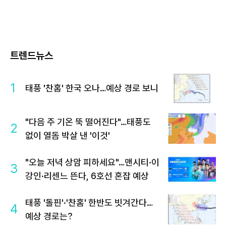
트렌드뉴스
1
태풍 '찬홈' 한국 오나…예상 경로 보니
"다음 주 기온 뚝 떨어진다"…태풍도
2
없이 열돔 박살 낸 '이것'
"오늘 저녁 상암 피하세요"…맨시티·이
3
강인·리센느 뜬다, 6호선 혼잡 예상
태풍 '돌핀'·'찬홈' 한반도 빗겨간다…
4
예상 경로는?