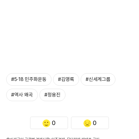
#5·18 민주화운동
#김영록
#신세계그룹
#역사 왜곡
#정용진
0
0