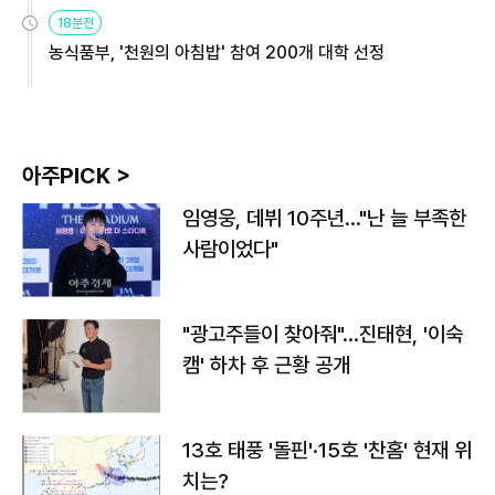
원
18분전
농식품부, '천원의 아침밥' 참여 200개 대학 선정
아주PICK >
임영웅, 데뷔 10주년…"난 늘 부족한
사람이었다"
"광고주들이 찾아줘"…진태현, '이숙
캠' 하차 후 근황 공개
13호 태풍 '돌핀'·15호 '찬홈' 현재 위
치는?