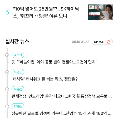
"10억 넣어도 25만원"?…SK하이닉
5
스, '쥐꼬리 배당금' 여론 보니
실시간 뉴스
08.10 01:22
UPDATE
4분전
與 "'하늘이법' 여야 공동 발의 괜찮아…그것이 협치"
9분전
'캐시딜' 캐시워크 돈 버는 퀴즈, 정답은?
14분전
관세전쟁 '엔드게임' 윤곽 나오나…한국 新통상정책 교두보 활
용해야
17분전
섬유패션 글로벌 경쟁력 키운다…산업부 15개 과제 180억 지