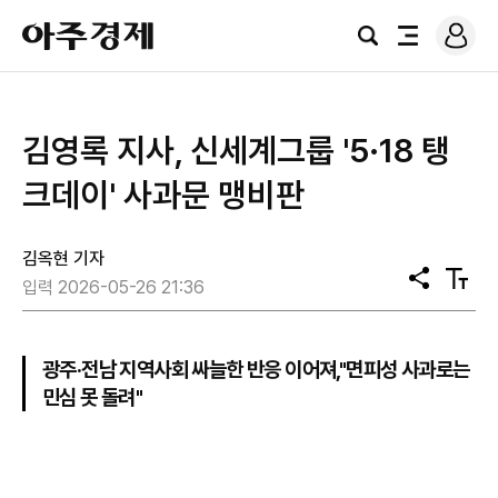
로
아
그
검
전
주
인
색
체
경
메
제
뉴
김영록 지사, 신세계그룹 '5·18 탱
크데이' 사과문 맹비판
김옥현 기자
공
텍
입력 2026-05-26 21:36
유
스
트
크
기
광주·전남 지역사회 싸늘한 반응 이어져,"면피성 사과로는
민심 못 돌려"