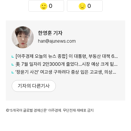
0
0
한영훈 기자
han@ajunews.com
[아주경제 오늘의 뉴스 종합] 이 대통령, 부동산 대책 6시간 점검…"기존 방식 벗어나 과감히 실행" 外
美 7월 일자리 2만3000개 줄었다…시장 예상 크게 밑돈 '고용 쇼크'
'장윤기 사건' 여고생 구하려다 중상 입은 고교생, 의상자 인정
기자의 다른기사
©'5개국어 글로벌 경제신문' 아주경제. 무단전재·재배포 금지