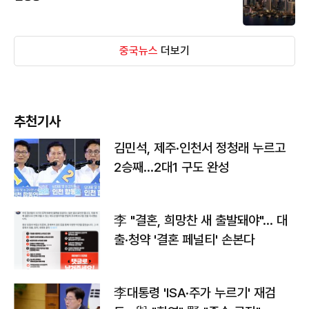
중국뉴스
더보기
추천기사
김민석, 제주·인천서 정청래 누르고
2승째…2대1 구도 완성
李 "결혼, 희망찬 새 출발돼야"… 대
출·청약 '결혼 페널티' 손본다
李대통령 'ISA·주가 누르기' 재검