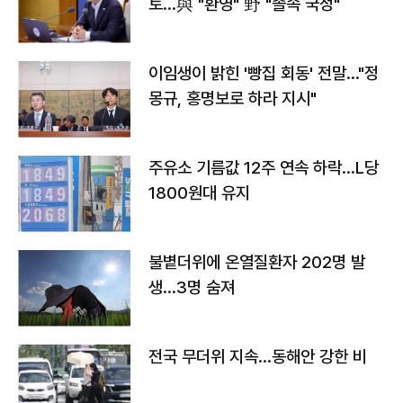
토…與 "환영" 野 "졸속 국정"
이임생이 밝힌 '빵집 회동' 전말…"정
몽규, 홍명보로 하라 지시"
주유소 기름값 12주 연속 하락…L당
1800원대 유지
불볕더위에 온열질환자 202명 발
생…3명 숨져
전국 무더위 지속…동해안 강한 비