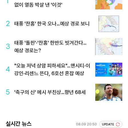
1
없이 열돔 박살 낸 '이것'
2
태풍 '찬홈' 한국 오나…예상 경로 보니
태풍 '돌핀'·'찬홈' 한반도 빗겨간다…
3
예상 경로는?
"오늘 저녁 상암 피하세요"…맨시티·이
4
강인·리센느 뜬다, 6호선 혼잡 예상
5
'축구의 신' 메시 부친상…향년 68세
실시간 뉴스
08.09 20:50
UPDATE