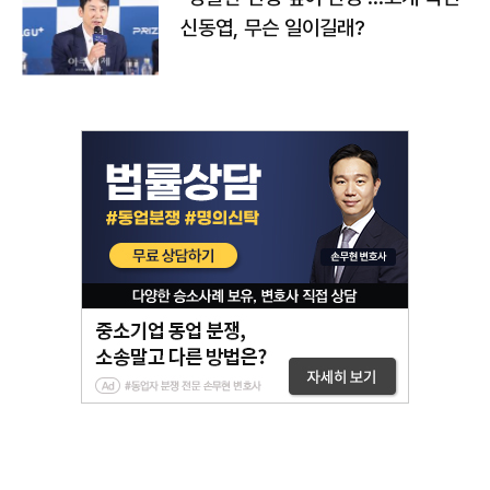
신동엽, 무슨 일이길래?