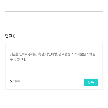
댓글
0
0
/ 300
등록