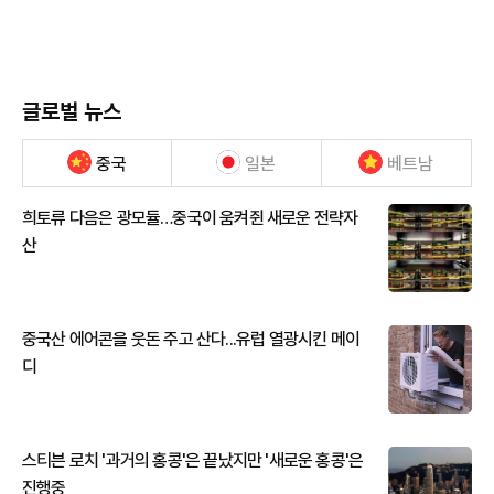
글로벌 뉴스
중국
일본
베트남
희토류 다음은 광모듈…중국이 움켜쥔 새로운 전략자
산
중국산 에어콘을 웃돈 주고 산다...유럽 열광시킨 메이
디
스티븐 로치 '과거의 홍콩'은 끝났지만 '새로운 홍콩'은
진행중