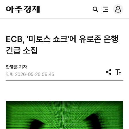
로
아
그
검
전
주
인
색
체
경
메
제
뉴
ECB, '미토스 쇼크'에 유로존 은행
긴급 소집
한영훈 기자
공
텍
입력 2026-05-26 09:45
유
스
트
크
기