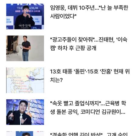
임영웅, 데뷔 10주년…"난 늘 부족한
사람이었다"
"광고주들이 찾아줘"…진태현, '이숙
캠' 하차 후 근황 공개
13호 태풍 '돌핀'·15호 '찬홈' 현재 위
치는?
"속옷 빨고 졸업식까지"…근육병 학
생 돌본 공익, 코미디언 김규원이었
다
"경솔한 언행 깊이 반성"…고개 숙인