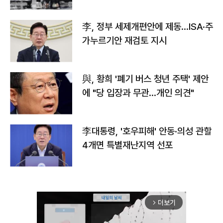
李, 정부 세제개편안에 제동…ISA·주
가누르기안 재검토 지시
與, 황희 '폐기 버스 청년 주택' 제안
에 "당 입장과 무관…개인 의견"
李대통령, '호우피해' 안동·의성 관할
4개면 특별재난지역 선포
더보기
arrow_forward_ios