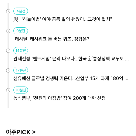
4분전
與 "'하늘이법' 여야 공동 발의 괜찮아…그것이 협치"
9분전
'캐시딜' 캐시워크 돈 버는 퀴즈, 정답은?
14분전
관세전쟁 '엔드게임' 윤곽 나오나…한국 新통상정책 교두보 활
용해야
17분전
섬유패션 글로벌 경쟁력 키운다…산업부 15개 과제 180억 지
원
18분전
농식품부, '천원의 아침밥' 참여 200개 대학 선정
아주PICK >