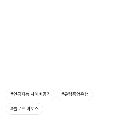
#인공지능 사이버공격
#유럽중앙은행
#클로드 미토스