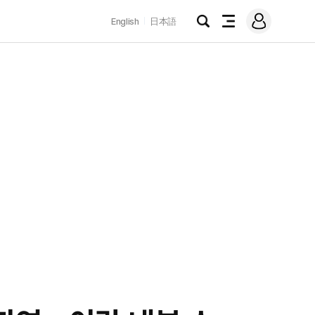
로
English
日本語
그
검
전
인
색
체
메
뉴