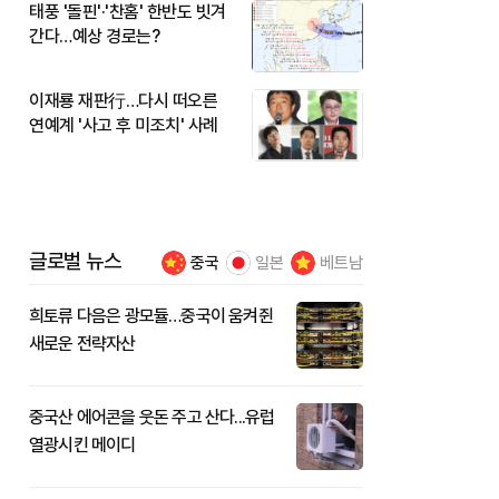
태풍 '돌핀'·'찬홈' 한반도 빗겨
간다…예상 경로는?
이재룡 재판行…다시 떠오른
연예계 '사고 후 미조치' 사례
글로벌 뉴스
중국
일본
베트남
희토류 다음은 광모듈…중국이 움켜쥔
새로운 전략자산
중국산 에어콘을 웃돈 주고 산다...유럽
열광시킨 메이디