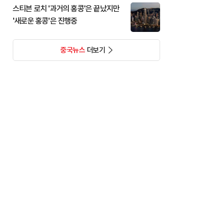
스티븐 로치 '과거의 홍콩'은 끝났지만
'새로운 홍콩'은 진행중
중국뉴스
더보기