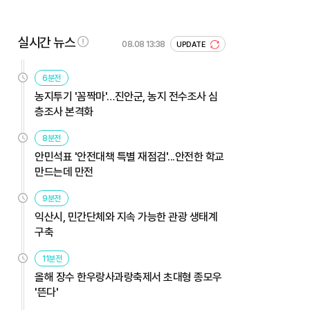
실시간 뉴스
08.08 13:38
UPDATE
6분전
농지투기 '꼼짝마'…진안군, 농지 전수조사 심
층조사 본격화
8분전
안민석표 '안전대책 특별 재점검'...안전한 학교
만드는데 만전
9분전
익산시, 민간단체와 지속 가능한 관광 생태계
구축
11분전
올해 장수 한우랑사과랑축제서 초대형 종모우
'뜬다'