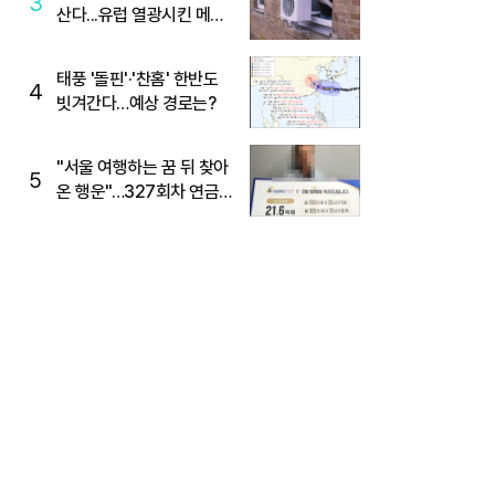
3
산다...유럽 열광시킨 메이
디
태풍 '돌핀'·'찬홈' 한반도
4
빗겨간다…예상 경로는?
"서울 여행하는 꿈 뒤 찾아
5
온 행운"…327회차 연금
복권720+ 당첨번호조회
주목