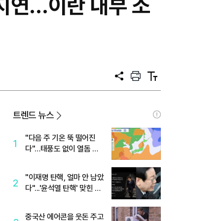
 지연…이란 내부 소
공
프
텍
유
린
스
트
트
크
기
트렌드 뉴스
"다음 주 기온 뚝 떨어진
1
다"…태풍도 없이 열돔 박
살 낸 '이것'
"이재명 탄핵, 얼마 안 남았
2
다"...'윤석열 탄핵' 맞힌 무
당, '성지글' 등장
중국산 에어콘을 웃돈 주고