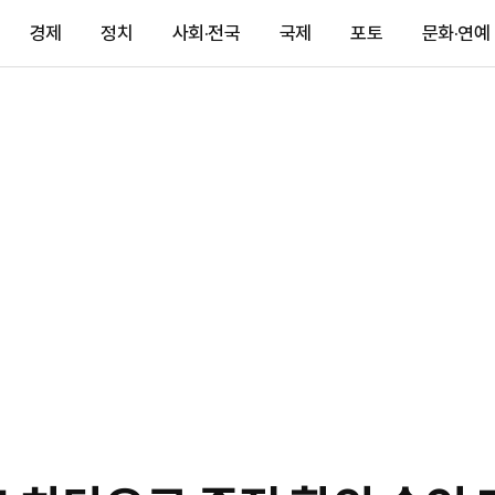
경제
정치
사회·전국
국제
포토
문화·연예