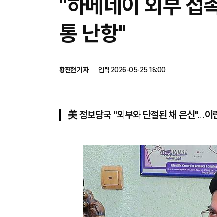
"하메네이 외부 접
통 난항"
황진현 기자
입력 2026-05-25 18:00
美 정보당국 "외부와 단절된 채 은신"…이