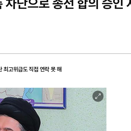
촉 차단으로 종전 합의 승인
란 최고위급도 직접 연락 못 해
이
미
지
확
대