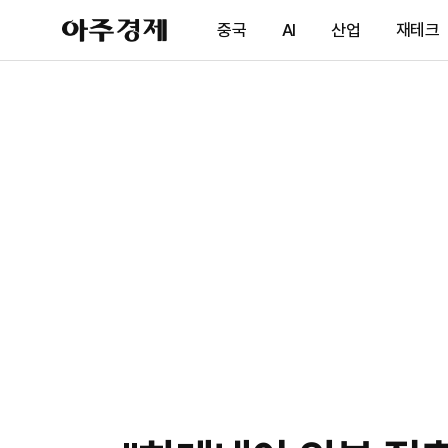
아
중국
AI
산업
재테크
주
경
제