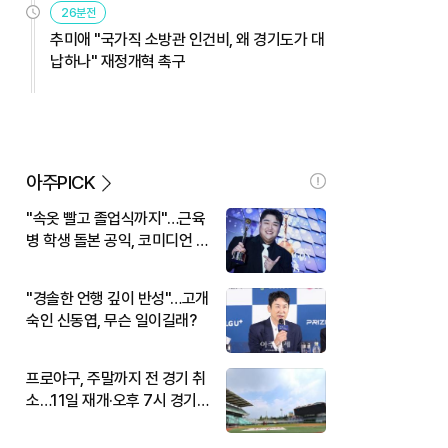
26분전
추미애 "국가직 소방관 인건비, 왜 경기도가 대
납하나" 재정개혁 촉구
아주PICK
"속옷 빨고 졸업식까지"…근육
병 학생 돌본 공익, 코미디언 김
규원이었다
"경솔한 언행 깊이 반성"…고개
숙인 신동엽, 무슨 일이길래?
프로야구, 주말까지 전 경기 취
소…11일 재개·오후 7시 경기
시작