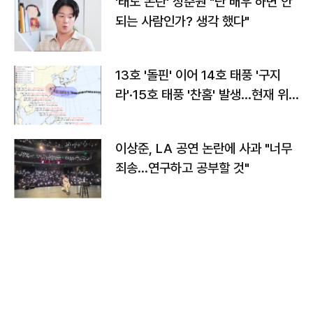
'태도 논란' 정준원 "난 배우 하면 안
되는 사람인가? 생각 했다"
13호 '돌핀' 이어 14호 태풍 '구지
라'·15호 태풍 '찬홈' 발생…현재 위
치와 이동경로는?
이상준, LA 공연 논란에 사과 "너무
죄송…연구하고 공부할 것"