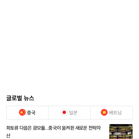
글로벌 뉴스
중국
일본
베트남
희토류 다음은 광모듈…중국이 움켜쥔 새로운 전략자
산