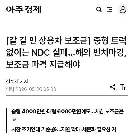
로
아
그
검
전
주
인
색
체
경
메
제
뉴
[갈 길 먼 상용차 보조금] 중형 트럭
없이는 NDC 실패…해외 벤치마킹,
보조금 파격 지급해야
김수지 기자
공
텍
입력 2026-05-26 05:00
유
스
트
크
기
중형 4000만원·대형 6000만원에도…체감 보조금은
↓
​​​​​​​시장 초기인데 기준 多…지원 확대·세분화 필요성 커