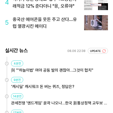
4
래적금 12% 준다더니 "응, 오류야"
중국산 에어콘을 웃돈 주고 산다...유
5
럽 열광시킨 메이디
실시간 뉴스
08.06 22:38
UPDATE
4분전
與 "'하늘이법' 여야 공동 발의 괜찮아…그것이 협치"
9분전
'캐시딜' 캐시워크 돈 버는 퀴즈, 정답은?
14분전
관세전쟁 '엔드게임' 윤곽 나오나…한국 新통상정책 교두보 활
용해야
17분전