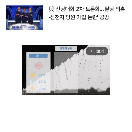
與 전당대회 2차 토론회…'탈당 의혹
·신천지 당원 가입 논란' 공방
더보기
arrow_forward_ios
Unmute