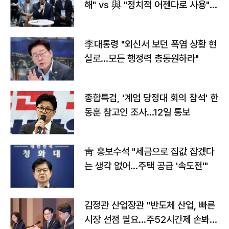
해" vs 與 "정치적 어젠다로 사용"
맞불
李대통령 "외신서 보던 폭염 상황 현
실로…모든 행정력 총동원하라"
종합특검, '계엄 당정대 회의 참석' 한
동훈 참고인 조사...12일 통보
靑 홍보수석 "세금으로 집값 잡겠다
는 생각 없어…주택 공급 '속도전'"
김정관 산업장관 "반도체 산업, 빠른
시장 선점 필요…주52시간제 손봐