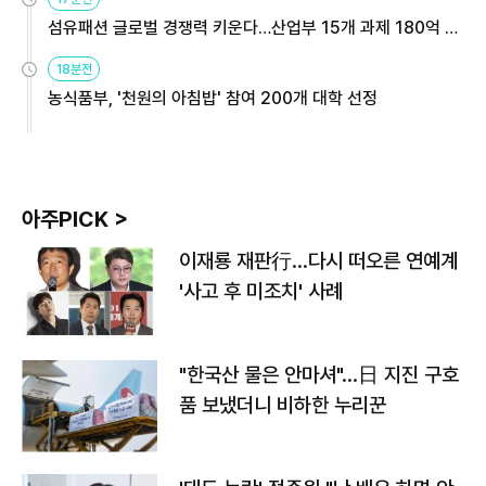
섬유패션 글로벌 경쟁력 키운다…산업부 15개 과제 180억 지
원
18분전
농식품부, '천원의 아침밥' 참여 200개 대학 선정
아주PICK >
이재룡 재판行…다시 떠오른 연예계
'사고 후 미조치' 사례
"한국산 물은 안마셔"…日 지진 구호
품 보냈더니 비하한 누리꾼