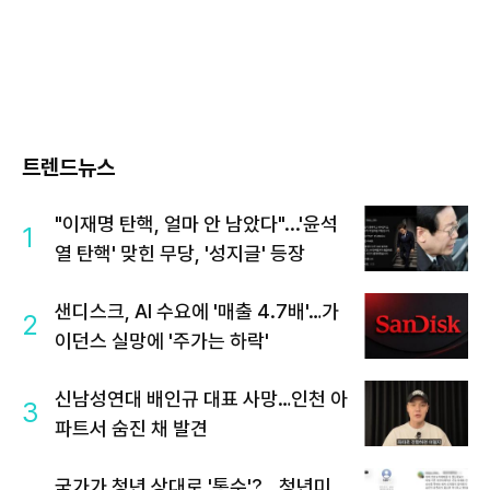
트렌드뉴스
"이재명 탄핵, 얼마 안 남았다"...'윤석
1
열 탄핵' 맞힌 무당, '성지글' 등장
샌디스크, AI 수요에 '매출 4.7배'…가
2
이던스 실망에 '주가는 하락'
신남성연대 배인규 대표 사망…인천 아
3
파트서 숨진 채 발견
국가가 청년 상대로 '통수'?...청년미