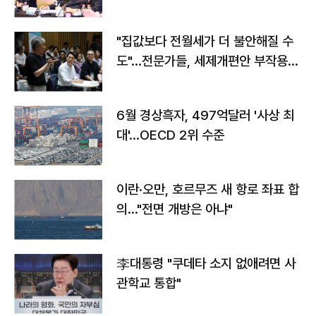
야"
"집값보다 전월세가 더 불안해질 수
도"…전문가들, 세제개편안 부작용
우려
6월 경상흑자, 497억달러 '사상 최
대'…OECD 2위 수준
이란·오만, 호르무즈 새 항로 좌표 합
의…"전면 개방은 아냐"
李대통령 "쿠데타 소지 없애려면 사
관학교 통합"