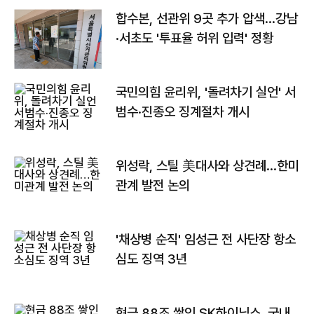
합수본, 선관위 9곳 추가 압색…강남
·서초도 '투표율 허위 입력' 정황
국민의힘 윤리위, '돌려차기 실언' 서
범수·진종오 징계절차 개시
위성락, 스틸 美대사와 상견례…한미
관계 발전 논의
'채상병 순직' 임성근 전 사단장 항소
심도 징역 3년
현금 88조 쌓인 SK하이닉스, 국내