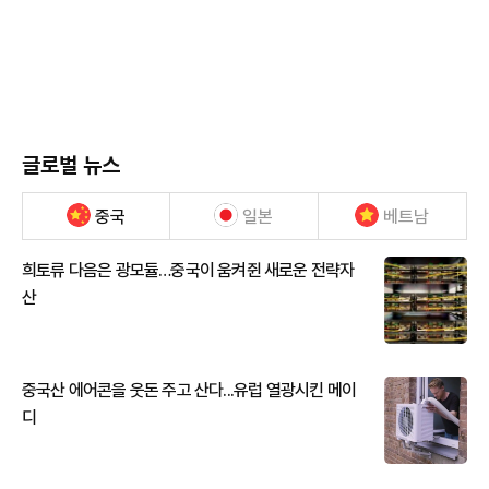
글로벌 뉴스
중국
일본
베트남
희토류 다음은 광모듈…중국이 움켜쥔 새로운 전략자
산
중국산 에어콘을 웃돈 주고 산다...유럽 열광시킨 메이
디