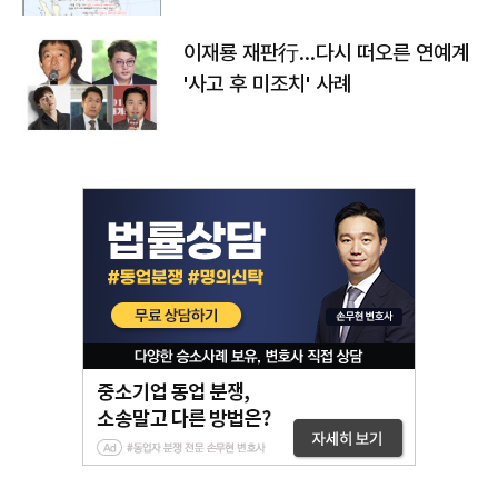
이재룡 재판行…다시 떠오른 연예계
'사고 후 미조치' 사례