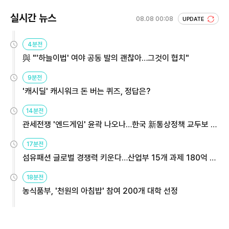
실시간 뉴스
08.08 00:08
UPDATE
4분전
與 "'하늘이법' 여야 공동 발의 괜찮아…그것이 협치"
9분전
'캐시딜' 캐시워크 돈 버는 퀴즈, 정답은?
14분전
관세전쟁 '엔드게임' 윤곽 나오나…한국 新통상정책 교두보 활
용해야
17분전
섬유패션 글로벌 경쟁력 키운다…산업부 15개 과제 180억 지
원
18분전
농식품부, '천원의 아침밥' 참여 200개 대학 선정