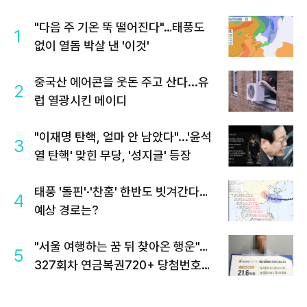
"다음 주 기온 뚝 떨어진다"…태풍도
1
없이 열돔 박살 낸 '이것'
중국산 에어콘을 웃돈 주고 산다...유
2
럽 열광시킨 메이디
"이재명 탄핵, 얼마 안 남았다"...'윤석
3
열 탄핵' 맞힌 무당, '성지글' 등장
태풍 '돌핀'·'찬홈' 한반도 빗겨간다…
4
예상 경로는?
"서울 여행하는 꿈 뒤 찾아온 행운"…
5
327회차 연금복권720+ 당첨번호조
회 주목