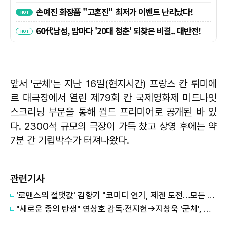
앞서 '군체'는 지난 16일(현지시간) 프랑스 칸 뤼미에
르 대극장에서 열린 제79회 칸 국제영화제 미드나잇
스크리닝 부문을 통해 월드 프리미어로 공개된 바 있
다. 2300석 규모의 극장이 가득 찼고 상영 후에는 약
7분 간 기립박수가 터져나왔다.
관련기사
'로맨스의 절댓값' 김향기 "코미디 연기, 제겐 도전…모든 감각 새로워"
"새로운 종의 탄생" 연상호 감독·전지현→지창욱 '군체', 칸 영화제 열기 이어갈까