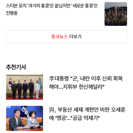
스티븐 로치 '과거의 홍콩'은 끝났지만 '새로운 홍콩'은
진행중
중국뉴스
더보기
추천기사
李대통령 "군, 내란 이후 신뢰 회복
해야…지휘부 헌신해달라"
與, 부동산 세제 개편안 비판 오세훈
에 '맹공'…"공급 억제기"