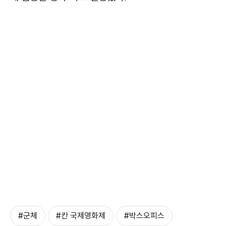
#군체
#칸 국제영화제
#박스오피스