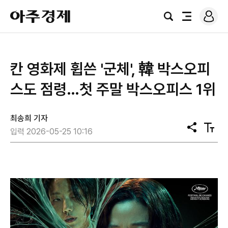
로
아
그
검
전
주
인
색
체
경
메
제
뉴
칸 영화제 휩쓴 '군체', 韓 박스오피
스도 점령…첫 주말 박스오피스 1위
최송희 기자
공
텍
입력 2026-05-25 10:16
유
스
트
크
기