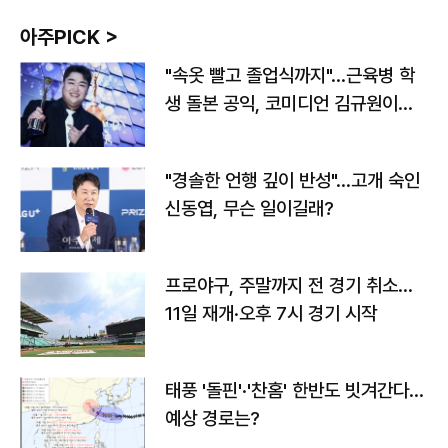
아주PICK >
"속옷 빨고 졸업식까지"…근육병 학
생 돌본 공익, 코미디언 김규원이었
다
"경솔한 언행 깊이 반성"…고개 숙인
신동엽, 무슨 일이길래?
프로야구, 주말까지 전 경기 취소…
11일 재개·오후 7시 경기 시작
태풍 '돌핀'·'찬홈' 한반도 빗겨간다…
예상 경로는?