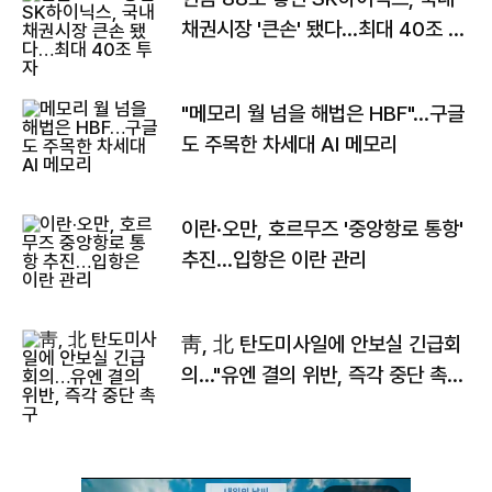
채권시장 '큰손' 됐다…최대 40조 투
자
"메모리 월 넘을 해법은 HBF"…구글
도 주목한 차세대 AI 메모리
이란·오만, 호르무즈 '중앙항로 통항'
추진…입항은 이란 관리
靑, 北 탄도미사일에 안보실 긴급회
의…"유엔 결의 위반, 즉각 중단 촉
구"