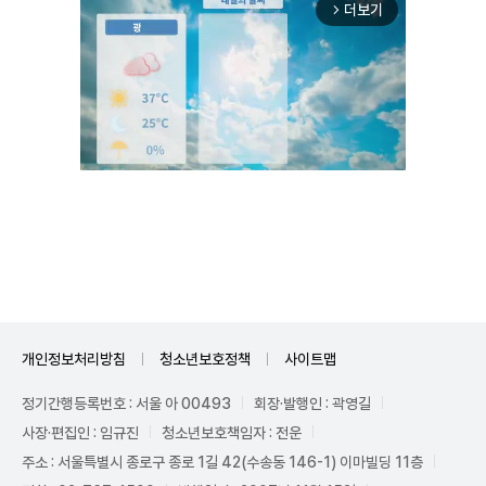
더보기
arrow_forward_ios
Unmute
개인정보처리방침
청소년보호정책
사이트맵
정기간행등록번호 : 서울 아 00493
회장·발행인 : 곽영길
사장·편집인 : 임규진
청소년보호책임자 : 전운
주소 : 서울특별시 종로구 종로 1길 42(수송동 146-1) 이마빌딩 11층