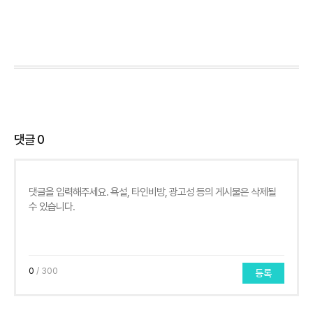
댓글
0
0
/ 300
등록