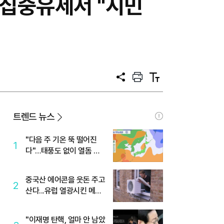
 집중유세서 "시민
공
프
텍
유
린
스
트
트
크
기
트렌드 뉴스
"다음 주 기온 뚝 떨어진
1
다"…태풍도 없이 열돔 박
살 낸 '이것'
중국산 에어콘을 웃돈 주고
2
산다...유럽 열광시킨 메이
디
"이재명 탄핵, 얼마 안 남았