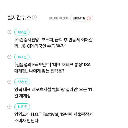
실시간 뉴스
08.08 06:00
UPDATE
18초전
[주간증시전망] 코스피, 급락 후 반등세 이어갈
까…美 CPI·외국인 수급 '촉각'
18초전
[김윤섭의 Fin포인트] '대표 재테크 통장' ISA
대개편…나에게 맞는 전략은?
55분전
영덕 대표 레포츠시설 '별파랑 집라인' 오는 11
일 재개장
1시간전
영양고추 H.O.T Festival, 19년째 서울광장서
소비자 만난다