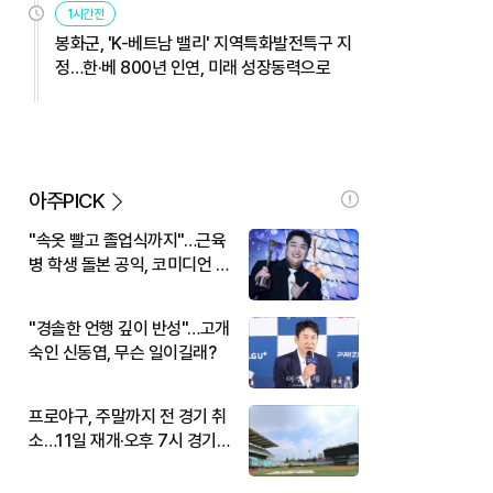
1시간전
봉화군, 'K-베트남 밸리' 지역특화발전특구 지
정…한·베 800년 인연, 미래 성장동력으로
아주PICK
"속옷 빨고 졸업식까지"…근육
병 학생 돌본 공익, 코미디언 김
규원이었다
"경솔한 언행 깊이 반성"…고개
숙인 신동엽, 무슨 일이길래?
프로야구, 주말까지 전 경기 취
소…11일 재개·오후 7시 경기
시작