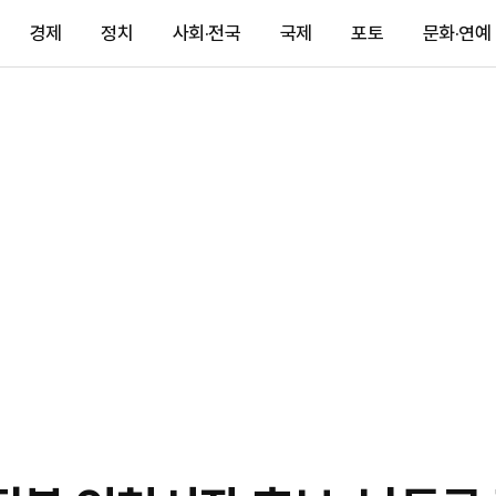
경제
정치
사회·전국
국제
포토
문화·연예