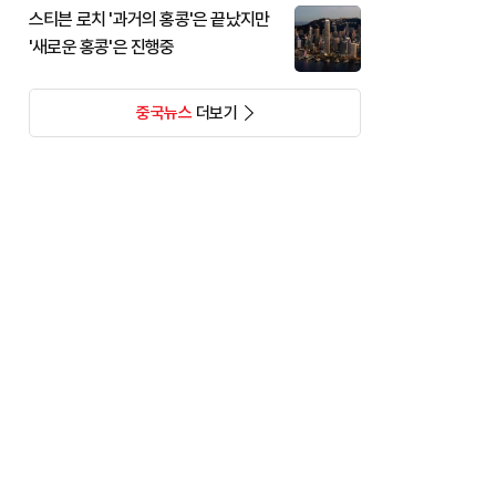
스티븐 로치 '과거의 홍콩'은 끝났지만
'새로운 홍콩'은 진행중
중국뉴스
더보기