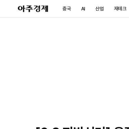
아
중국
AI
산업
재테크
주
경
제