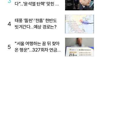
3
다"...'윤석열 탄핵' 맞힌 무
당, '성지글' 등장
태풍 '돌핀'·'찬홈' 한반도
4
빗겨간다…예상 경로는?
"서울 여행하는 꿈 뒤 찾아
5
온 행운"…327회차 연금
복권720+ 당첨번호조회
주목