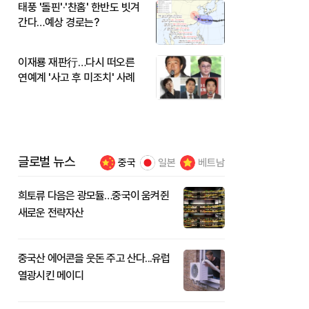
태풍 '돌핀'·'찬홈' 한반도 빗겨
간다…예상 경로는?
이재룡 재판行…다시 떠오른
연예계 '사고 후 미조치' 사례
글로벌 뉴스
중국
일본
베트남
희토류 다음은 광모듈…중국이 움켜쥔
새로운 전략자산
중국산 에어콘을 웃돈 주고 산다...유럽
열광시킨 메이디