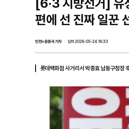
[6·3 지방선거] 
편에 선 진짜 일꾼 
인천=윤중국 기자
입력 2026-05-24 16:33
롯데백화점 사거리서 박종효 남동구청장 후