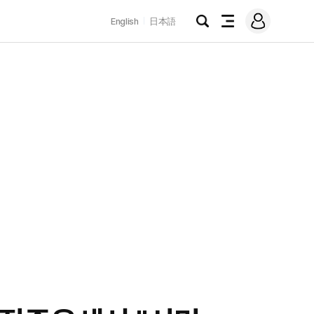
로
English
日本語
그
검
전
인
색
체
메
뉴