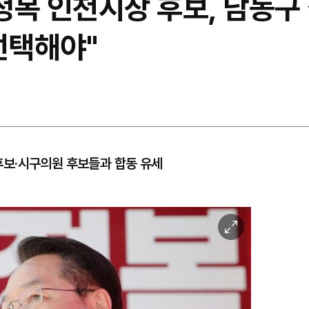
유정복 인천시장 후보, 남동구
선택해야"
보·시구의원 후보들과 합동 유세
이
미
지
확
대