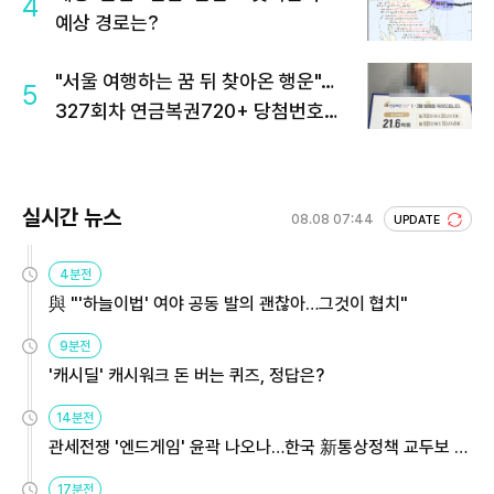
4
예상 경로는?
"서울 여행하는 꿈 뒤 찾아온 행운"…
5
327회차 연금복권720+ 당첨번호조
회 주목
실시간 뉴스
08.08 07:44
UPDATE
4분전
與 "'하늘이법' 여야 공동 발의 괜찮아…그것이 협치"
9분전
'캐시딜' 캐시워크 돈 버는 퀴즈, 정답은?
14분전
관세전쟁 '엔드게임' 윤곽 나오나…한국 新통상정책 교두보 활
용해야
17분전