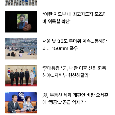
"이란 지도부 내 최고지도자 모즈타
바 위독설 확산"
서울 낮 35도 무더위 계속…동해안
최대 150㎜ 폭우
李대통령 "군, 내란 이후 신뢰 회복
해야…지휘부 헌신해달라"
與, 부동산 세제 개편안 비판 오세훈
에 '맹공'…"공급 억제기"