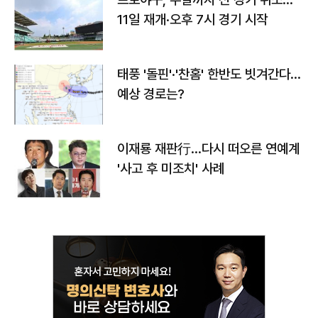
11일 재개·오후 7시 경기 시작
태풍 '돌핀'·'찬홈' 한반도 빗겨간다…
예상 경로는?
이재룡 재판行…다시 떠오른 연예계
'사고 후 미조치' 사례