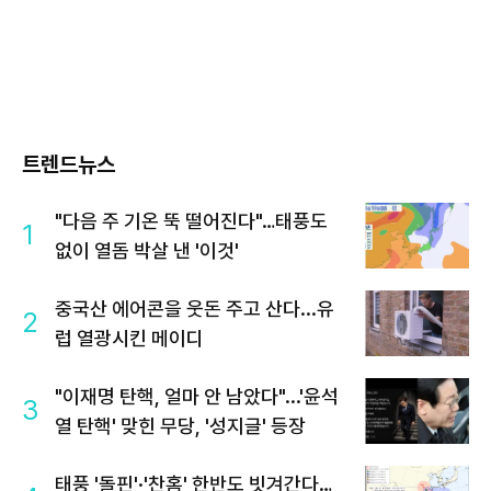
트렌드뉴스
"다음 주 기온 뚝 떨어진다"…태풍도
1
없이 열돔 박살 낸 '이것'
중국산 에어콘을 웃돈 주고 산다...유
2
럽 열광시킨 메이디
"이재명 탄핵, 얼마 안 남았다"...'윤석
3
열 탄핵' 맞힌 무당, '성지글' 등장
태풍 '돌핀'·'찬홈' 한반도 빗겨간다…