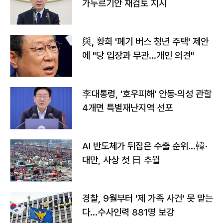
가누르기안 재검토 지시
與, 황희 '폐기 버스 청년 주택' 제안
에 "당 입장과 무관…개인 의견"
李대통령, '호우피해' 안동·의성 관할
4개면 특별재난지역 선포
AI 반도체가 뒤집은 수출 순위…韓·
대만, 사상 첫 日 추월
경찰, 9월부터 '제 가족 사건' 못 맡는
다…수사인력 881명 보강