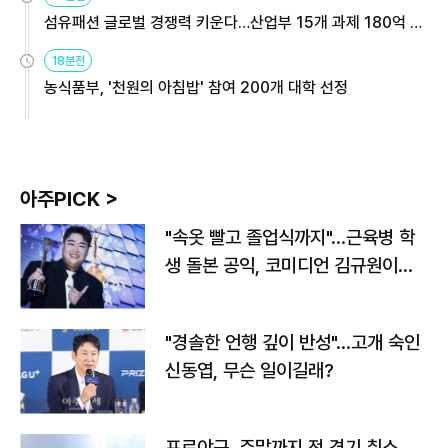
섬유패션 글로벌 경쟁력 키운다…산업부 15개 과제 180억 지
원
18분전
농식품부, '천원의 아침밥' 참여 200개 대학 선정
아주PICK >
"속옷 빨고 졸업식까지"…근육병 학
생 돌본 공익, 코미디언 김규원이었
다
"경솔한 언행 깊이 반성"…고개 숙인
신동엽, 무슨 일이길래?
프로야구, 주말까지 전 경기 취소…