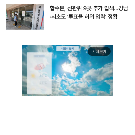
합수본, 선관위 9곳 추가 압색…강남
·서초도 '투표율 허위 입력' 정황
더보기
arrow_forward_ios
Unmute