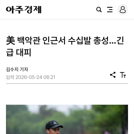
로
아
그
검
전
주
인
색
체
경
메
제
뉴
美 백악관 인근서 수십발 총성…긴
급 대피
김수지 기자
공
텍
입력 2026-05-24 08:21
유
스
트
크
기