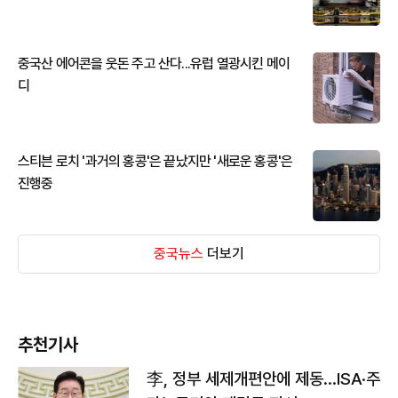
중국산 에어콘을 웃돈 주고 산다...유럽 열광시킨 메이
디
스티븐 로치 '과거의 홍콩'은 끝났지만 '새로운 홍콩'은
진행중
중국뉴스
더보기
추천기사
李, 정부 세제개편안에 제동…ISA·주