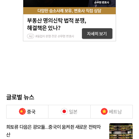
글로벌 뉴스
중국
일본
베트남
희토류 다음은 광모듈…중국이 움켜쥔 새로운 전략자
산