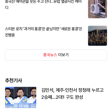
중국산 에어콘을 웃돈 주고 산다...유럽 열광시킨 메이
디
스티븐 로치 '과거의 홍콩'은 끝났지만 '새로운 홍콩'은
진행중
중국뉴스
더보기
추천기사
김민석, 제주·인천서 정청래 누르고
2승째…2대1 구도 완성