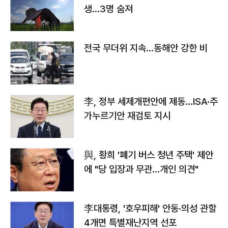
생…3명 숨져
전국 무더위 지속…동해안 강한 비
李, 정부 세제개편안에 제동…ISA·주
가누르기안 재검토 지시
與, 황희 '폐기 버스 청년 주택' 제안
에 "당 입장과 무관…개인 의견"
李대통령, '호우피해' 안동·의성 관할
4개면 특별재난지역 선포