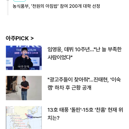
농식품부, '천원의 아침밥' 참여 200개 대학 선정
아주PICK >
임영웅, 데뷔 10주년…"난 늘 부족한
사람이었다"
"광고주들이 찾아줘"…진태현, '이숙
캠' 하차 후 근황 공개
13호 태풍 '돌핀'·15호 '찬홈' 현재 위
치는?