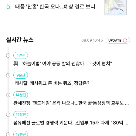
5
태풍 '찬홈' 한국 오나…예상 경로 보니
실시간 뉴스
08.09 16:45
UPDATE
4분전
與 "'하늘이법' 여야 공동 발의 괜찮아…그것이 협치"
9분전
'캐시딜' 캐시워크 돈 버는 퀴즈, 정답은?
14분전
관세전쟁 '엔드게임' 윤곽 나오나…한국 新통상정책 교두보 활
용해야
17분전
섬유패션 글로벌 경쟁력 키운다…산업부 15개 과제 180억 지
원
18분전