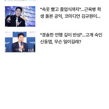
"속옷 빨고 졸업식까지"…근육병 학
생 돌본 공익, 코미디언 김규원이었
다
"경솔한 언행 깊이 반성"…고개 숙인
신동엽, 무슨 일이길래?