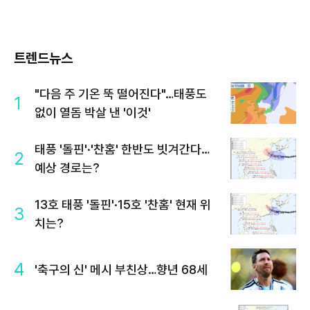
트렌드뉴스
"다음 주 기온 뚝 떨어진다"…태풍도
1
없이 열돔 박살 낸 '이것'
태풍 '돌핀'·'찬홈' 한반도 빗겨간다…
2
예상 경로는?
13호 태풍 '돌핀'·15호 '찬홈' 현재 위
3
치는?
4
'축구의 신' 메시 부친상…향년 68세