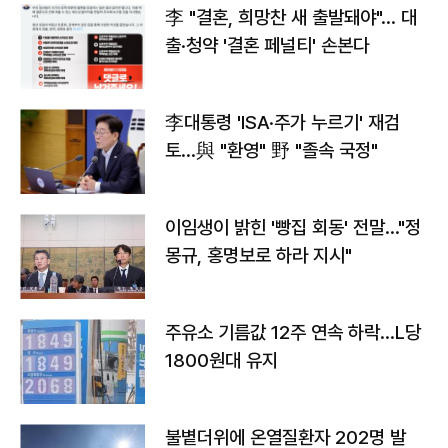
李 "결혼, 희망찬 새 출발돼야"… 대
출·청약 '결혼 페널티' 손본다
李대통령 'ISA·주가 누르기' 재검
토…與 "환영" 野 "졸속 국정"
이임생이 밝힌 '빵집 회동' 전말…"정
몽규, 홍명보로 하라 지시"
주유소 기름값 12주 연속 하락…L당
1800원대 유지
불볕더위에 온열질환자 202명 발