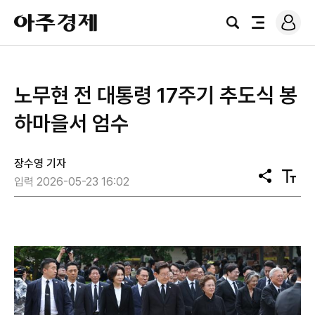
로
아
그
검
전
주
인
색
체
경
메
제
뉴
노무현 전 대통령 17주기 추도식 봉
하마을서 엄수
장수영 기자
공
텍
입력 2026-05-23 16:02
유
스
트
크
기