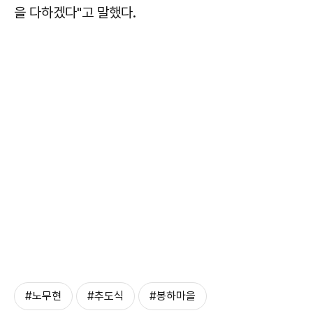
을 다하겠다"고 말했다.
#노무현
#추도식
#봉하마을