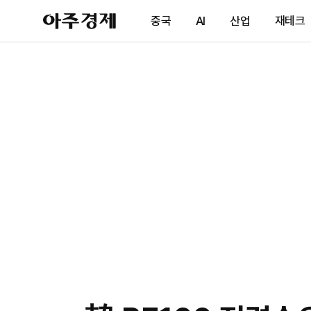
아
중국
AI
산업
재테크
주
경
제