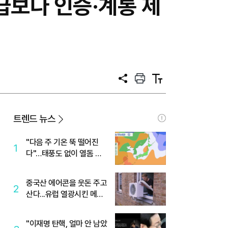
급보다 인증·계통 제
공
프
텍
유
린
스
트
트
크
기
트렌드 뉴스
"다음 주 기온 뚝 떨어진
1
다"…태풍도 없이 열돔 박
살 낸 '이것'
중국산 에어콘을 웃돈 주고
2
산다...유럽 열광시킨 메이
디
"이재명 탄핵, 얼마 안 남았