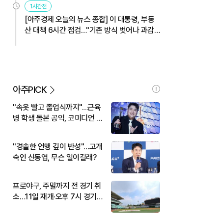
1시간전
[아주경제 오늘의 뉴스 종합] 이 대통령, 부동
산 대책 6시간 점검…"기존 방식 벗어나 과감
히 실행" 外
아주PICK
"속옷 빨고 졸업식까지"…근육
병 학생 돌본 공익, 코미디언 김
규원이었다
"경솔한 언행 깊이 반성"…고개
숙인 신동엽, 무슨 일이길래?
프로야구, 주말까지 전 경기 취
소…11일 재개·오후 7시 경기
시작