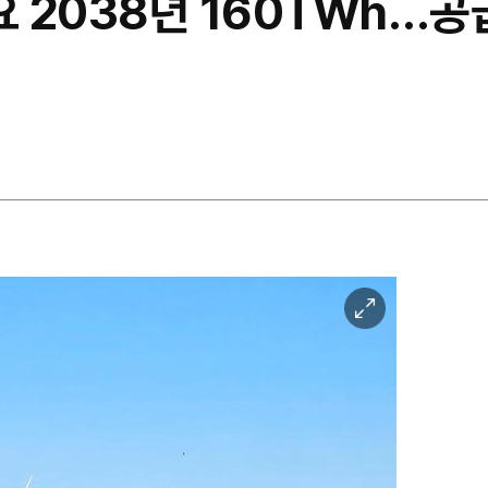
요 2038년 160TWh…공
이
미
지
확
대