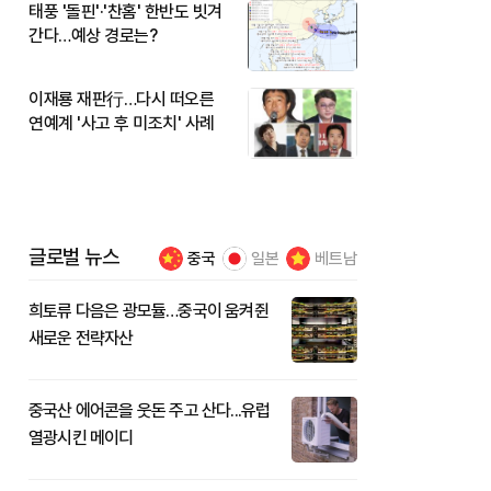
태풍 '돌핀'·'찬홈' 한반도 빗겨
간다…예상 경로는?
이재룡 재판行…다시 떠오른
연예계 '사고 후 미조치' 사례
글로벌 뉴스
중국
일본
베트남
희토류 다음은 광모듈…중국이 움켜쥔
새로운 전략자산
중국산 에어콘을 웃돈 주고 산다...유럽
열광시킨 메이디