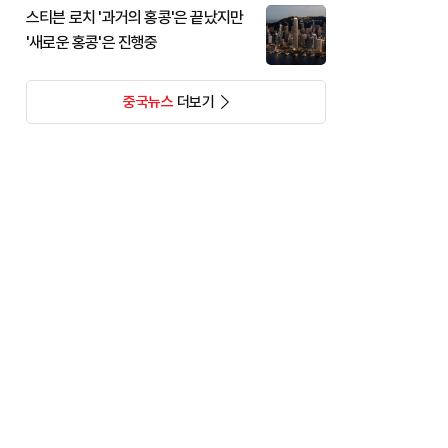
스티븐 로치 '과거의 홍콩'은 끝났지만
'새로운 홍콩'은 진행중
중국뉴스
더보기