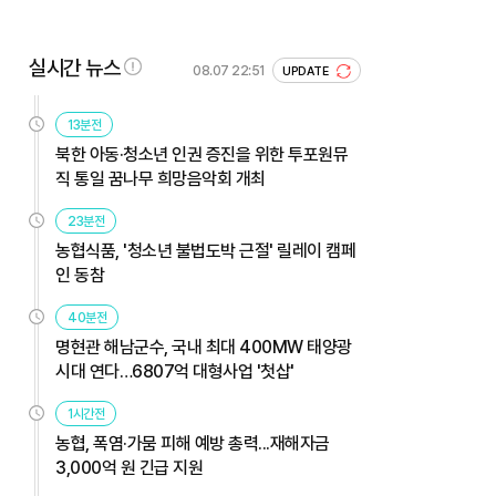
실시간 뉴스
08.07 22:51
UPDATE
13분전
북한 아동·청소년 인권 증진을 위한 투포원뮤
직 통일 꿈나무 희망음악회 개최
23분전
농협식품, '청소년 불법도박 근절' 릴레이 캠페
인 동참
40분전
명현관 해남군수, 국내 최대 400MW 태양광
시대 연다…6807억 대형사업 '첫삽'
1시간전
농협, 폭염·가뭄 피해 예방 총력...재해자금
3,000억 원 긴급 지원