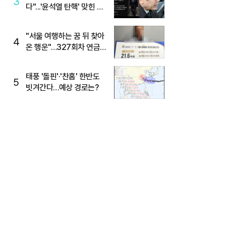
3
다"...'윤석열 탄핵' 맞힌 무
당, '성지글' 등장
"서울 여행하는 꿈 뒤 찾아
4
온 행운"…327회차 연금
복권720+ 당첨번호조회
주목
태풍 '돌핀'·'찬홈' 한반도
5
빗겨간다…예상 경로는?