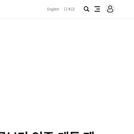
로
English
日本語
그
검
전
인
색
체
메
뉴