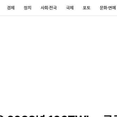
경제
정치
사회·전국
국제
포토
문화·연예