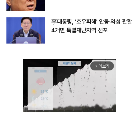
李대통령, '호우피해' 안동·의성 관할
4개면 특별재난지역 선포
더보기
arrow_forward_ios
Unmute