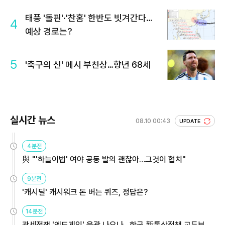
태풍 '돌핀'·'찬홈' 한반도 빗겨간다…
4
예상 경로는?
5
'축구의 신' 메시 부친상…향년 68세
실시간 뉴스
08.10 00:43
UPDATE
4분전
與 "'하늘이법' 여야 공동 발의 괜찮아…그것이 협치"
9분전
'캐시딜' 캐시워크 돈 버는 퀴즈, 정답은?
14분전
관세전쟁 '엔드게임' 윤곽 나오나…한국 新통상정책 교두보 활