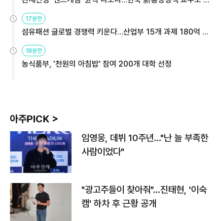
용해야
17분전
섬유패션 글로벌 경쟁력 키운다…산업부 15개 과제 180억 지
원
18분전
농식품부, '천원의 아침밥' 참여 200개 대학 선정
아주PICK >
임영웅, 데뷔 10주년…"난 늘 부족한
사람이었다"
"광고주들이 찾아줘"…진태현, '이숙
캠' 하차 후 근황 공개