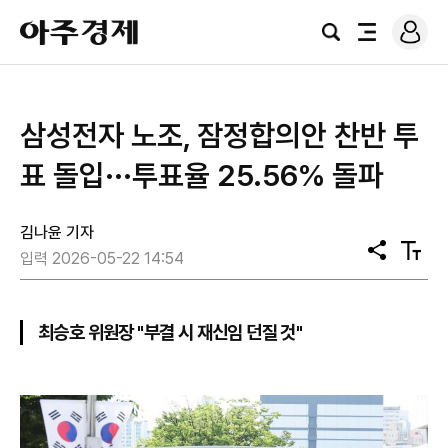
로
아
그
검
전
주
인
색
체
경
메
제
뉴
삼성전자 노조, 잠정합의안 찬반 투
표 돌입···투표율 25.56% 돌파
김나윤 기자
공
텍
입력 2026-05-22 14:54
유
스
트
크
기
최승호 위원장 "부결 시 재신임 던질 것"