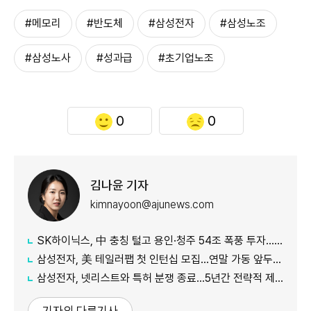
#메모리
#반도체
#삼성전자
#삼성노조
#삼성노사
#성과급
#초기업노조
0
0
김나윤 기자
kimnayoon@ajunews.com
SK하이닉스, 中 충칭 털고 용인·청주 54조 폭풍 투자…AI 메모리 '선택과 집중'
삼성전자, 美 테일러팹 첫 인턴십 모집…연말 가동 앞두고 '인재 선점' 총력
삼성전자, 넷리스트와 특허 분쟁 종료…5년간 전략적 제휴
기자의 다른기사