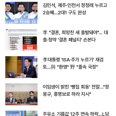
김민석, 제주·인천서 정청래 누르고
2승째…2대1 구도 완성
李 "결혼, 희망찬 새 출발돼야"… 대
출·청약 '결혼 페널티' 손본다
李대통령 'ISA·주가 누르기' 재검
토…與 "환영" 野 "졸속 국정"
이임생이 밝힌 '빵집 회동' 전말…"정
몽규, 홍명보로 하라 지시"
주유소 기름값 12주 연속 하락…L당