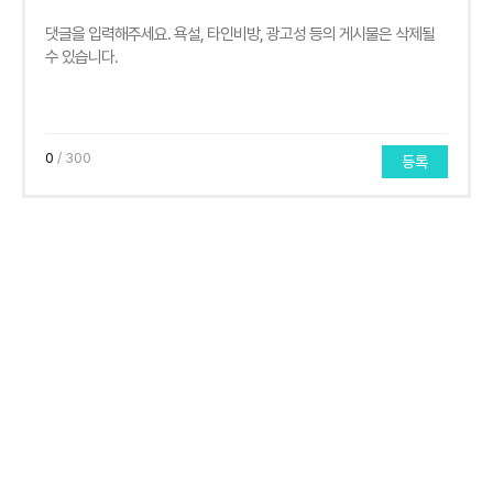
0
/ 300
등록