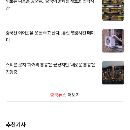
희토류 다음은 광모듈…중국이 움켜쥔 새로운 전략자
산
중국산 에어콘을 웃돈 주고 산다...유럽 열광시킨 메이
디
스티븐 로치 '과거의 홍콩'은 끝났지만 '새로운 홍콩'은
진행중
중국뉴스
더보기
추천기사