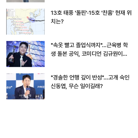
13호 태풍 '돌핀'·15호 '찬홈' 현재 위
치는?
"속옷 빨고 졸업식까지"…근육병 학
생 돌본 공익, 코미디언 김규원이었
다
"경솔한 언행 깊이 반성"…고개 숙인
신동엽, 무슨 일이길래?