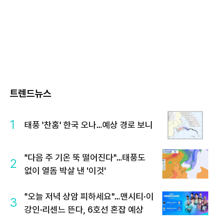
트렌드뉴스
1
태풍 '찬홈' 한국 오나…예상 경로 보니
"다음 주 기온 뚝 떨어진다"…태풍도
2
없이 열돔 박살 낸 '이것'
"오늘 저녁 상암 피하세요"…맨시티·이
3
강인·리센느 뜬다, 6호선 혼잡 예상