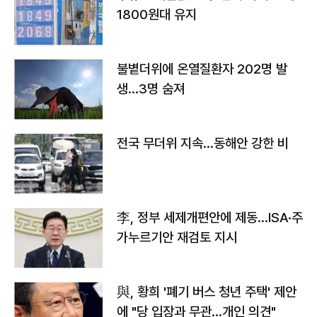
1800원대 유지
불볕더위에 온열질환자 202명 발
생…3명 숨져
전국 무더위 지속…동해안 강한 비
李, 정부 세제개편안에 제동…ISA·주
가누르기안 재검토 지시
與, 황희 '폐기 버스 청년 주택' 제안
에 "당 입장과 무관…개인 의견"