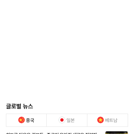
글로벌 뉴스
중국
일본
베트남