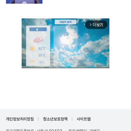
더보기
arrow_forward_ios
Mute
개인정보처리방침
청소년보호정책
사이트맵
정기간행등록번호 : 서울 아 00493
회장·발행인 : 곽영길