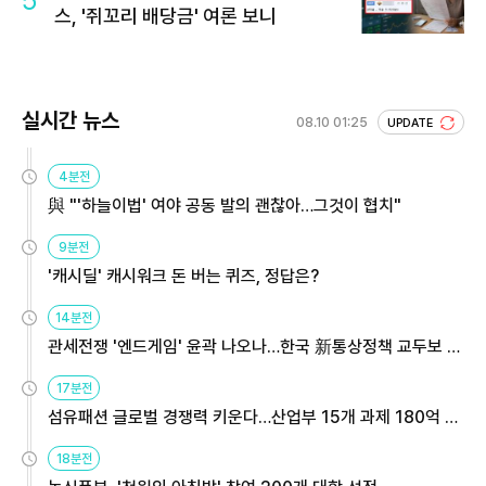
5
스, '쥐꼬리 배당금' 여론 보니
실시간 뉴스
08.10 01:25
UPDATE
4분전
與 "'하늘이법' 여야 공동 발의 괜찮아…그것이 협치"
9분전
'캐시딜' 캐시워크 돈 버는 퀴즈, 정답은?
14분전
관세전쟁 '엔드게임' 윤곽 나오나…한국 新통상정책 교두보 활
용해야
17분전
섬유패션 글로벌 경쟁력 키운다…산업부 15개 과제 180억 지
원
18분전