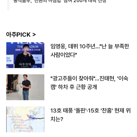
농식품부, '천원의 아침밥' 참여 200개 대학 선정
아주PICK >
임영웅, 데뷔 10주년…"난 늘 부족한
사람이었다"
"광고주들이 찾아줘"…진태현, '이숙
캠' 하차 후 근황 공개
13호 태풍 '돌핀'·15호 '찬홈' 현재 위
치는?