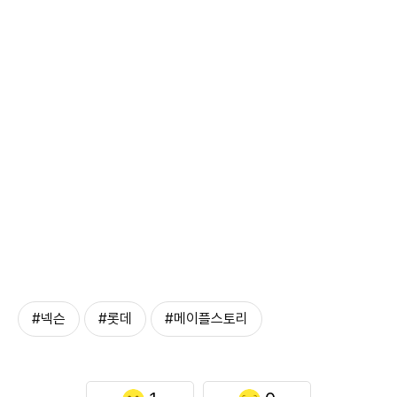
#넥슨
#롯데
#메이플스토리