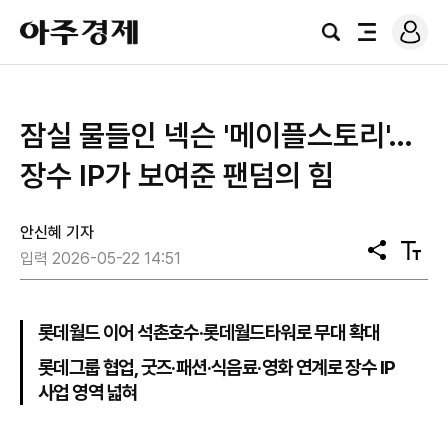
로
아
그
검
전
주
인
색
체
경
메
제
뉴
잠실 물들인 넥슨 '메이플스토리'…
장수 IP가 보여준 팬덤의 힘
안신혜 기자
공
텍
입력 2026-05-22 14:51
유
스
트
크
기
롯데월드 이어 석촌호수·롯데월드타워로 무대 확대
롯데그룹 협업, 굿즈·패션·식음료·영화 연계로 장수 IP
사업 영역 넓혀