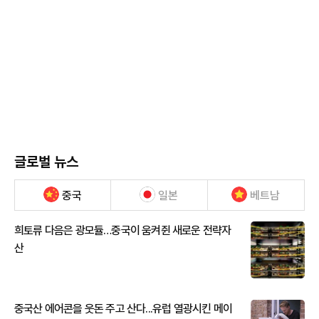
글로벌 뉴스
중국
일본
베트남
희토류 다음은 광모듈…중국이 움켜쥔 새로운 전략자
산
중국산 에어콘을 웃돈 주고 산다...유럽 열광시킨 메이