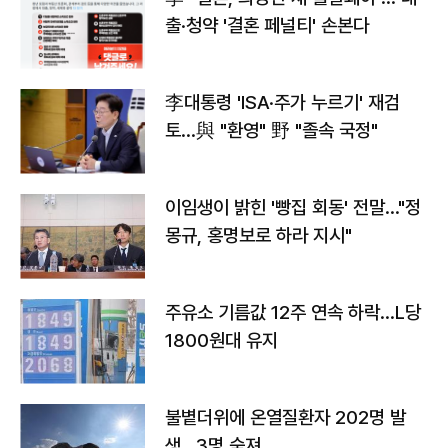
출·청약 '결혼 페널티' 손본다
李대통령 'ISA·주가 누르기' 재검
토…與 "환영" 野 "졸속 국정"
이임생이 밝힌 '빵집 회동' 전말…"정
몽규, 홍명보로 하라 지시"
주유소 기름값 12주 연속 하락…L당
1800원대 유지
불볕더위에 온열질환자 202명 발
생…3명 숨져