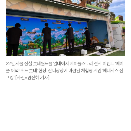
22일 서울 잠실 롯데월드몰 일대에서 메이플스토리 전시 이벤트 '메이
플 어택! 위드 롯데' 현장. 잔디광장에 마련된 체험형 게임 '헤네시스 점
프킹' [사진=안신혜 기자]