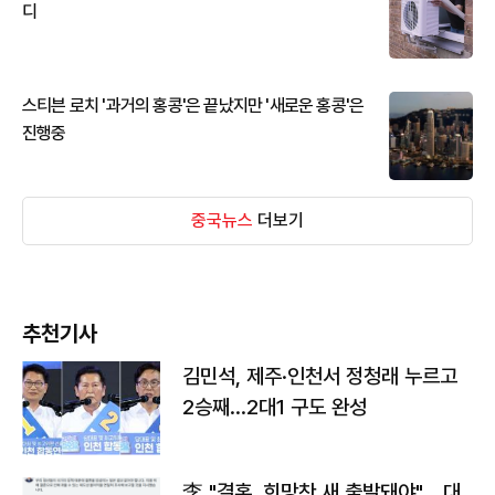
디
스티븐 로치 '과거의 홍콩'은 끝났지만 '새로운 홍콩'은
진행중
중국뉴스
더보기
추천기사
김민석, 제주·인천서 정청래 누르고
2승째…2대1 구도 완성
李 "결혼, 희망찬 새 출발돼야"… 대