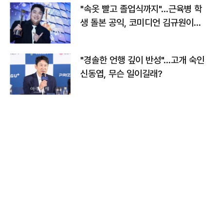
"속옷 빨고 졸업식까지"…근육병 학
생 돌본 공익, 코미디언 김규원이었
다
"경솔한 언행 깊이 반성"…고개 숙인
신동엽, 무슨 일이길래?