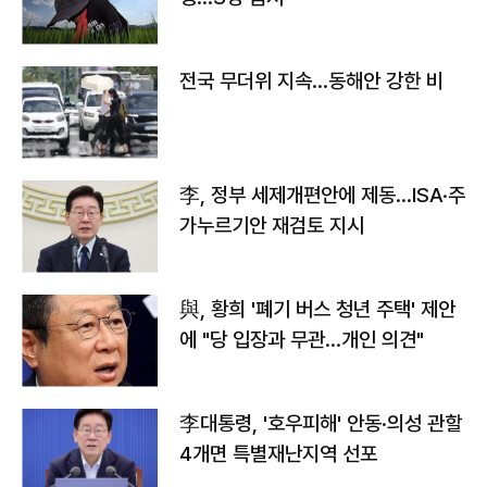
전국 무더위 지속…동해안 강한 비
李, 정부 세제개편안에 제동…ISA·주
가누르기안 재검토 지시
與, 황희 '폐기 버스 청년 주택' 제안
에 "당 입장과 무관…개인 의견"
李대통령, '호우피해' 안동·의성 관할
4개면 특별재난지역 선포