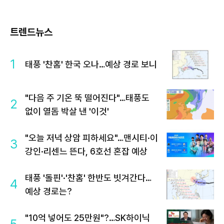
트렌드뉴스
1
태풍 '찬홈' 한국 오나…예상 경로 보니
"다음 주 기온 뚝 떨어진다"…태풍도
2
없이 열돔 박살 낸 '이것'
"오늘 저녁 상암 피하세요"…맨시티·이
3
강인·리센느 뜬다, 6호선 혼잡 예상
태풍 '돌핀'·'찬홈' 한반도 빗겨간다…
4
예상 경로는?
"10억 넣어도 25만원"?…SK하이닉