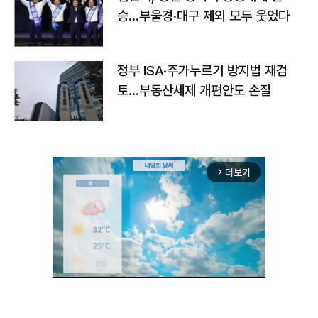
승…부울경·대구 제외 모두 웃었다
정부 ISA·주가누르기 방지법 재검
토…부동산세제 개편안도 손질
더보기
arrow_forward_ios
Unmute