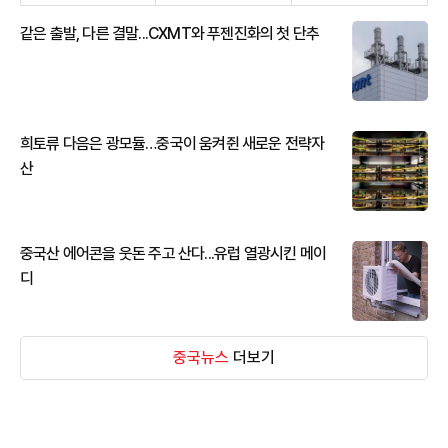
같은 출발, 다른 결말...CXMT와 푸젠진화의 첫 단추
희토류 다음은 광모듈…중국이 움켜쥔 새로운 전략자
산
중국산 에어콘을 웃돈 주고 산다...유럽 열광시킨 메이
디
중국뉴스
더보기