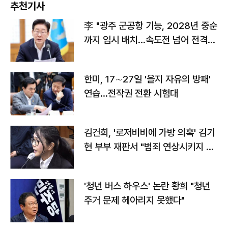
추천기사
李 "광주 군공항 기능, 2028년 중순
까지 임시 배치…속도전 넘어 전격
전"
한미, 17∼27일 '을지 자유의 방패'
연습…전작권 전환 시험대
김건희, '로저비비에 가방 의혹' 김기
현 부부 재판서 "범죄 연상시키지 말
라"
'청년 버스 하우스' 논란 황희 "청년
주거 문제 헤아리지 못했다"