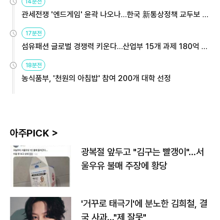
14분전
관세전쟁 '엔드게임' 윤곽 나오나…한국 新통상정책 교두보 활
용해야
17분전
섬유패션 글로벌 경쟁력 키운다…산업부 15개 과제 180억 지
원
18분전
농식품부, '천원의 아침밥' 참여 200개 대학 선정
아주PICK >
광복절 앞두고 "김구는 빨갱이"…서
울우유 불매 주장에 황당
'거꾸로 태극기'에 분노한 김희철, 결
국 사과…"제 잘못"