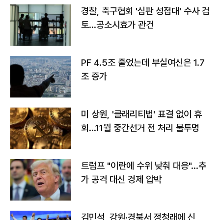
경찰, 축구협회 '심판 성접대' 수사 검
토…공소시효가 관건
PF 4.5조 줄었는데 부실여신은 1.7
조 증가
미 상원, '클래리티법' 표결 없이 휴
회…11월 중간선거 전 처리 불투명
트럼프 "이란에 수위 낮춰 대응"…추
가 공격 대신 경제 압박
김민석, 강원·경북서 정청래에 신