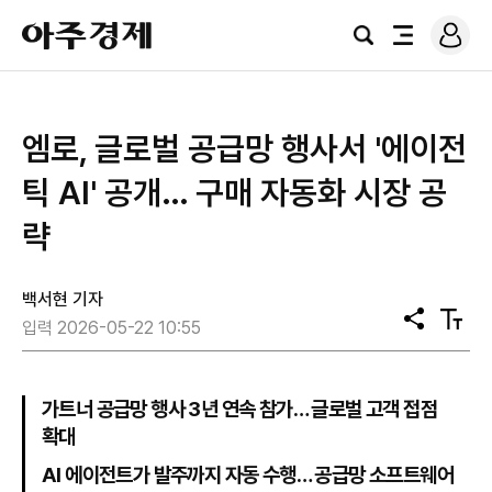
로
아
그
검
전
주
인
색
체
경
메
제
뉴
엠로, 글로벌 공급망 행사서 '에이전
틱 AI' 공개… 구매 자동화 시장 공
략
백서현 기자
공
텍
입력 2026-05-22 10:55
유
스
트
크
기
가트너 공급망 행사 3년 연속 참가… 글로벌 고객 접점
확대
AI 에이전트가 발주까지 자동 수행… 공급망 소프트웨어