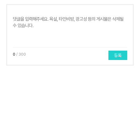
0
/ 300
등록