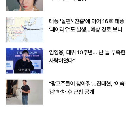
태풍 '돌핀'·'찬홈'에 이어 16호 태풍
'페이러우'도 발생…예상 경로 보니
임영웅, 데뷔 10주년…"난 늘 부족한
사람이었다"
"광고주들이 찾아줘"…진태현, '이숙
캠' 하차 후 근황 공개