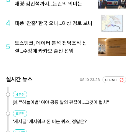
재명·김민석까지…논란의 의미는
4
태풍 '찬홈' 한국 오나…예상 경로 보니
토스뱅크, 데이터 분석 전담조직 신
5
설…수장에 카카오 출신 선임
실시간 뉴스
08.10 23:28
UPDATE
4분전
與 "'하늘이법' 여야 공동 발의 괜찮아…그것이 협치"
9분전
'캐시딜' 캐시워크 돈 버는 퀴즈, 정답은?