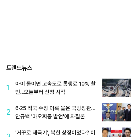
트렌드뉴스
아이 둘이면 고속도로 통행료 10% 할
1
인…오늘부터 신청 시작
6·25 적국 수장 어록 읊은 국방장관…
2
안규백 '마오쩌둥 발언'에 자질론
'거꾸로 태극기', 북한 상징이었다? 이
3