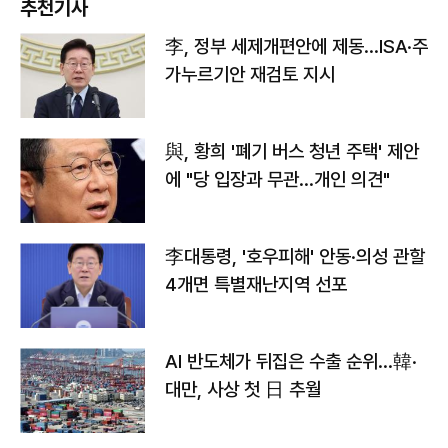
추천기사
李, 정부 세제개편안에 제동…ISA·주
가누르기안 재검토 지시
與, 황희 '폐기 버스 청년 주택' 제안
에 "당 입장과 무관…개인 의견"
李대통령, '호우피해' 안동·의성 관할
4개면 특별재난지역 선포
AI 반도체가 뒤집은 수출 순위…韓·
대만, 사상 첫 日 추월