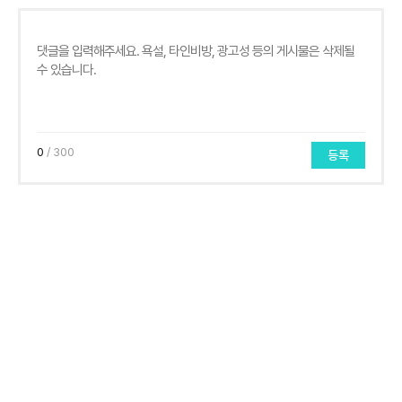
0
/ 300
등록