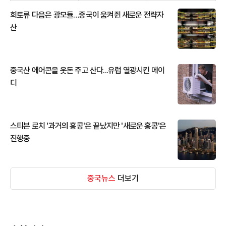
희토류 다음은 광모듈…중국이 움켜쥔 새로운 전략자
산
중국산 에어콘을 웃돈 주고 산다...유럽 열광시킨 메이
디
스티븐 로치 '과거의 홍콩'은 끝났지만 '새로운 홍콩'은
진행중
중국뉴스
더보기