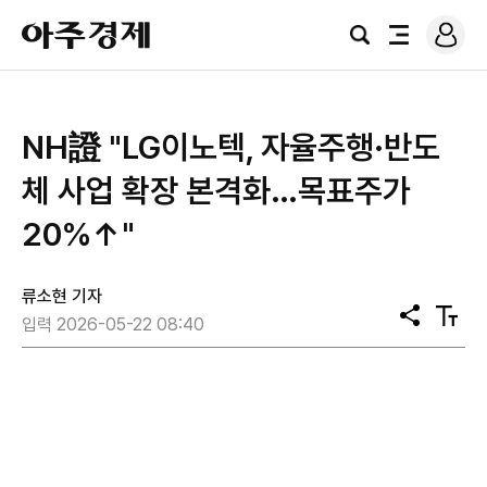
로
아
그
검
전
주
인
색
체
경
메
제
뉴
NH證 "LG이노텍, 자율주행·반도
체 사업 확장 본격화…목표주가
20%↑"
류소현 기자
공
텍
입력 2026-05-22 08:40
유
스
트
크
기