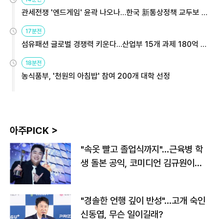
관세전쟁 '엔드게임' 윤곽 나오나…한국 新통상정책 교두보 활
용해야
17분전
섬유패션 글로벌 경쟁력 키운다…산업부 15개 과제 180억 지
원
18분전
농식품부, '천원의 아침밥' 참여 200개 대학 선정
아주PICK >
"속옷 빨고 졸업식까지"…근육병 학
생 돌본 공익, 코미디언 김규원이었
다
"경솔한 언행 깊이 반성"…고개 숙인
신동엽, 무슨 일이길래?