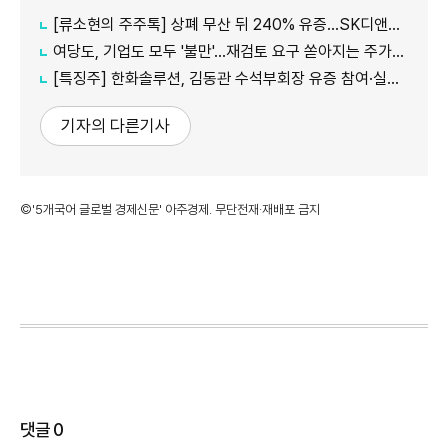
[류소현의 주주톡] 상폐 무산 뒤 240% 유증…SK디앤디는 주주를 설득했나?
여당도, 기업도 모두 '불만'...재검토 요구 쏟아지는 주가누르기 방지 세제개편안
[특징주] 한화솔루션, 김동관 수석부회장 유증 참여·실적 개선 기대에 16% 강세
기자의 다른기사
©'5개국어 글로벌 경제신문' 아주경제. 무단전재·재배포 금지
댓글
0