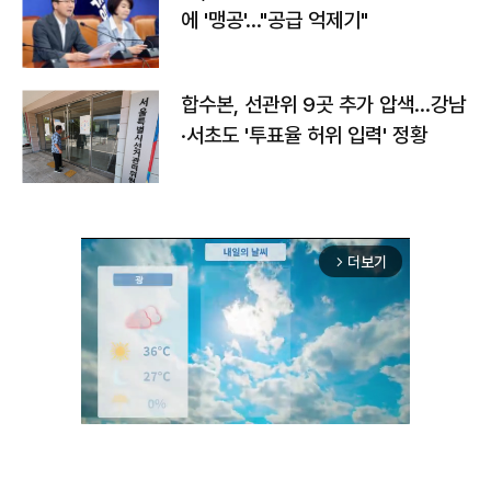
에 '맹공'…"공급 억제기"
합수본, 선관위 9곳 추가 압색…강남
·서초도 '투표율 허위 입력' 정황
더보기
arrow_forward_ios
Unmute