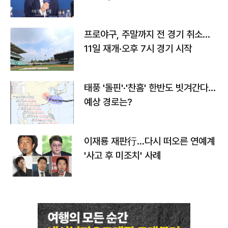
프로야구, 주말까지 전 경기 취소…
11일 재개·오후 7시 경기 시작
태풍 '돌핀'·'찬홈' 한반도 빗겨간다…
예상 경로는?
이재룡 재판行…다시 떠오른 연예계
'사고 후 미조치' 사례