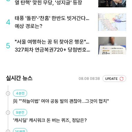
열 탄핵' 맞힌 무당, '성지글' 등장
태풍 '돌핀'·'찬홈' 한반도 빗겨간다…
4
예상 경로는?
"서울 여행하는 꿈 뒤 찾아온 행운"…
5
327회차 연금복권720+ 당첨번호조
회 주목
실시간 뉴스
08.08 08:38
UPDATE
4분전
與 "'하늘이법' 여야 공동 발의 괜찮아…그것이 협치"
9분전
'캐시딜' 캐시워크 돈 버는 퀴즈, 정답은?
14분전