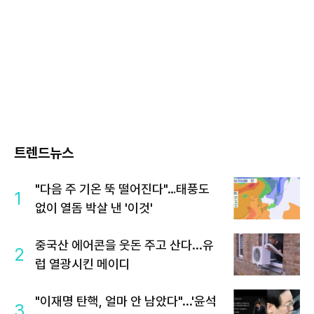
트렌드뉴스
"다음 주 기온 뚝 떨어진다"…태풍도
1
없이 열돔 박살 낸 '이것'
중국산 에어콘을 웃돈 주고 산다...유
2
럽 열광시킨 메이디
"이재명 탄핵, 얼마 안 남았다"...'윤석
3