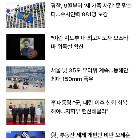
경찰, 9월부터 '제 가족 사건' 못 맡는
다…수사인력 881명 보강
"이란 지도부 내 최고지도자 모즈타
바 위독설 확산"
서울 낮 35도 무더위 계속…동해안
최대 150㎜ 폭우
李대통령 "군, 내란 이후 신뢰 회복
해야…지휘부 헌신해달라"
與, 부동산 세제 개편안 비판 오세훈