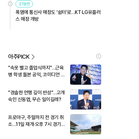
27분전
폭염에 통신사 매장도 '쉼터'로…KT·LG유플러
스 매장 개방
아주PICK
"속옷 빨고 졸업식까지"…근육
병 학생 돌본 공익, 코미디언 김
규원이었다
"경솔한 언행 깊이 반성"…고개
숙인 신동엽, 무슨 일이길래?
프로야구, 주말까지 전 경기 취
소…11일 재개·오후 7시 경기
시작