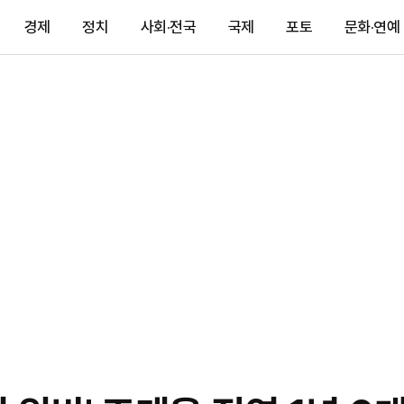
경제
정치
사회·전국
국제
포토
문화·연예