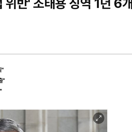
 위반' 조태용 징역 1년 
"
출"
"
이
미