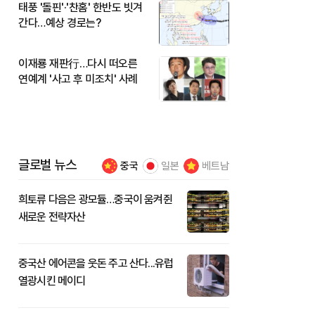
태풍 '돌핀'·'찬홈' 한반도 빗겨
간다…예상 경로는?
이재룡 재판行…다시 떠오른
연예계 '사고 후 미조치' 사례
글로벌 뉴스
중국
일본
베트남
희토류 다음은 광모듈…중국이 움켜쥔
새로운 전략자산
중국산 에어콘을 웃돈 주고 산다...유럽
열광시킨 메이디