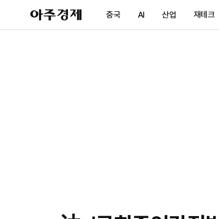
아
중국
AI
산업
재테크
주
경
제