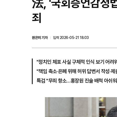
法, '국회증언감정법
죄
원은미 기자
입력 2026-05-21 18:03
"정치인 체포 사실 구체적 인식 보기 어려워
"책임 축소·은폐 위해 허위 답변서 작성·제
특검 "무죄 항소…홍장원 진술 배척 아쉬워