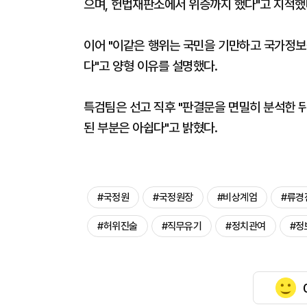
으며, 헌법재판소에서 위증까지 했다"고 지적했
이어 "이같은 행위는 국민을 기만하고 국가정보
다"고 양형 이유를 설명했다.
특검팀은 선고 직후 "판결문을 면밀히 분석한 뒤
된 부분은 아쉽다"고 밝혔다.
#국정원
#국정원장
#비상계엄
#류경
#허위진술
#직무유기
#정치관여
#정