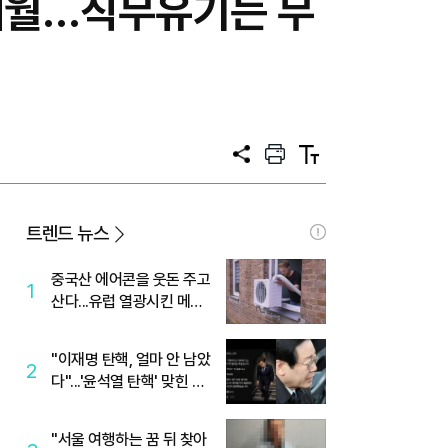
6개월…직무유기는 무
공
프
텍
유
린
스
트
트
크
기
트렌드 뉴스
중국산 에어콘을 웃돈 주고
1
산다...유럽 열광시킨 메이
디
"이재명 탄핵, 얼마 안 남았
2
다"...'윤석열 탄핵' 맞힌 무
당, '성지글' 등장
"서울 여행하는 꿈 뒤 찾아