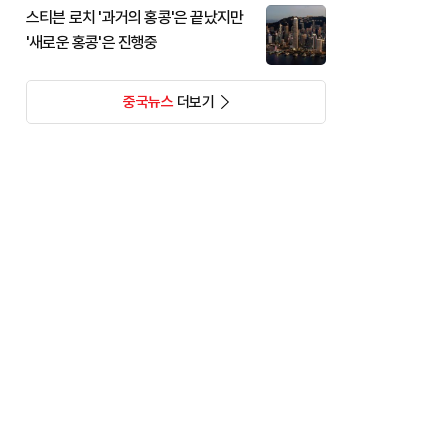
스티븐 로치 '과거의 홍콩'은 끝났지만
'새로운 홍콩'은 진행중
중국뉴스
더보기