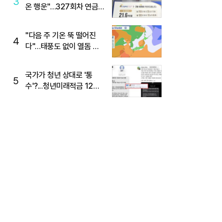
3
온 행운"…327회차 연금
복권720+ 당첨번호조회
주목
"다음 주 기온 뚝 떨어진
4
다"…태풍도 없이 열돔 박
살 낸 '이것'
국가가 청년 상대로 '통
5
수'?...청년미래적금 12%
준다더니 "응, 오류야"