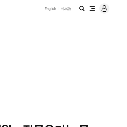
로
English
日本語
그
검
전
인
색
체
메
뉴