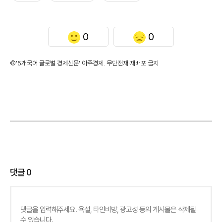
0
0
©'5개국어 글로벌 경제신문' 아주경제. 무단전재·재배포 금지
댓글
0