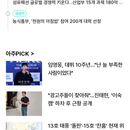
섬유패션 글로벌 경쟁력 키운다…산업부 15개 과제 180억 지
원
18분전
농식품부, '천원의 아침밥' 참여 200개 대학 선정
아주PICK >
임영웅, 데뷔 10주년…"난 늘 부족한
사람이었다"
"광고주들이 찾아줘"…진태현, '이숙
캠' 하차 후 근황 공개
13호 태풍 '돌핀'·15호 '찬홈' 현재 위