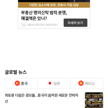
글로벌 뉴스
중국
일본
베트남
희토류 다음은 광모듈…중국이 움켜쥔 새로운 전략자
산