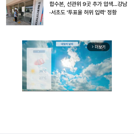
합수본, 선관위 9곳 추가 압색…강남
·서초도 '투표율 허위 입력' 정황
더보기
arrow_forward_ios
Unmute