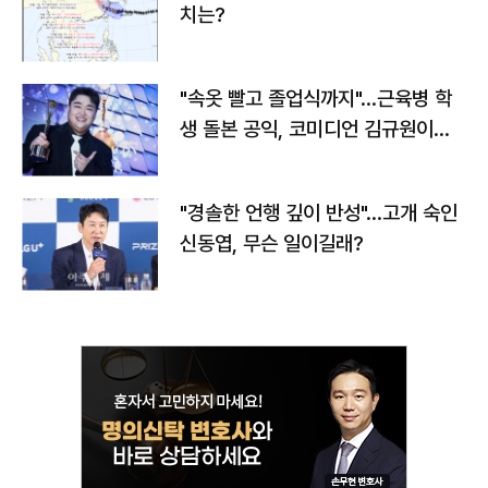
치는?
"속옷 빨고 졸업식까지"…근육병 학
생 돌본 공익, 코미디언 김규원이었
다
"경솔한 언행 깊이 반성"…고개 숙인
신동엽, 무슨 일이길래?