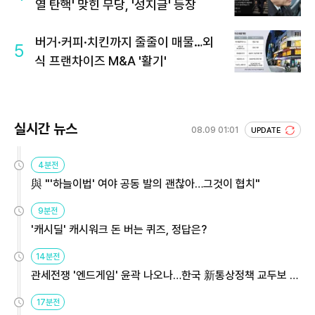
열 탄핵' 맞힌 무당, '성지글' 등장
버거·커피·치킨까지 줄줄이 매물…외
5
식 프랜차이즈 M&A '활기'
실시간 뉴스
08.09 01:01
UPDATE
4분전
與 "'하늘이법' 여야 공동 발의 괜찮아…그것이 협치"
9분전
'캐시딜' 캐시워크 돈 버는 퀴즈, 정답은?
14분전
관세전쟁 '엔드게임' 윤곽 나오나…한국 新통상정책 교두보 활
용해야
17분전