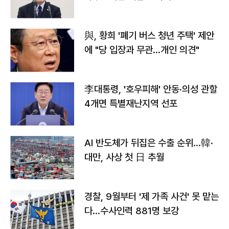
與, 황희 '폐기 버스 청년 주택' 제안
에 "당 입장과 무관…개인 의견"
李대통령, '호우피해' 안동·의성 관할
4개면 특별재난지역 선포
AI 반도체가 뒤집은 수출 순위…韓·
대만, 사상 첫 日 추월
경찰, 9월부터 '제 가족 사건' 못 맡는
다…수사인력 881명 보강