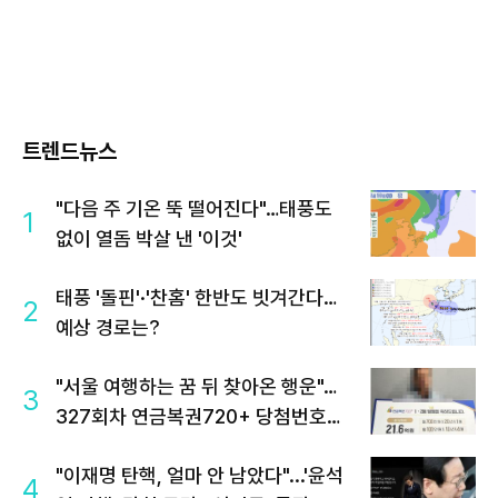
트렌드뉴스
"다음 주 기온 뚝 떨어진다"…태풍도
1
없이 열돔 박살 낸 '이것'
태풍 '돌핀'·'찬홈' 한반도 빗겨간다…
2
예상 경로는?
"서울 여행하는 꿈 뒤 찾아온 행운"…
3
327회차 연금복권720+ 당첨번호조
회 주목
"이재명 탄핵, 얼마 안 남았다"...'윤석
4