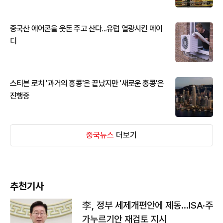
중국산 에어콘을 웃돈 주고 산다...유럽 열광시킨 메이
디
스티븐 로치 '과거의 홍콩'은 끝났지만 '새로운 홍콩'은
진행중
중국뉴스
더보기
추천기사
李, 정부 세제개편안에 제동…ISA·주
가누르기안 재검토 지시