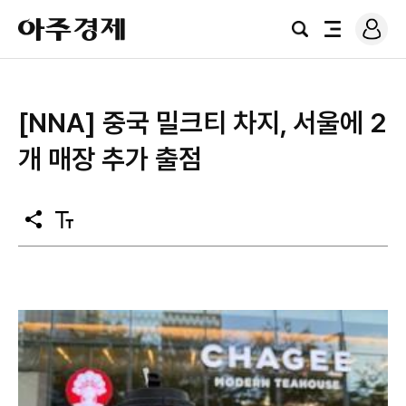
로
아
그
검
전
주
인
색
체
경
메
제
뉴
[NNA] 중국 밀크티 차지, 서울에 2
개 매장 추가 출점
공
텍
유
스
트
크
기