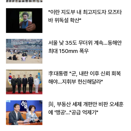
"이란 지도부 내 최고지도자 모즈타
바 위독설 확산"
서울 낮 35도 무더위 계속…동해안
최대 150㎜ 폭우
李대통령 "군, 내란 이후 신뢰 회복
해야…지휘부 헌신해달라"
與, 부동산 세제 개편안 비판 오세훈
에 '맹공'…"공급 억제기"