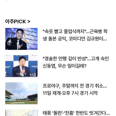
아주PICK >
"속옷 빨고 졸업식까지"…근육병 학
생 돌본 공익, 코미디언 김규원이었
다
"경솔한 언행 깊이 반성"…고개 숙인
신동엽, 무슨 일이길래?
프로야구, 주말까지 전 경기 취소…
11일 재개·오후 7시 경기 시작
태풍 '돌핀'·'찬홈' 한반도 빗겨간다…