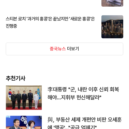
스티븐 로치 '과거의 홍콩'은 끝났지만 '새로운 홍콩'은
진행중
중국뉴스
더보기
추천기사
李대통령 "군, 내란 이후 신뢰 회복
해야…지휘부 헌신해달라"
與, 부동산 세제 개편안 비판 오세훈
에 '맹공'…"공급 억제기"