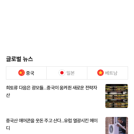
글로벌 뉴스
중국
일본
베트남
희토류 다음은 광모듈…중국이 움켜쥔 새로운 전략자
산
중국산 에어콘을 웃돈 주고 산다...유럽 열광시킨 메이
디