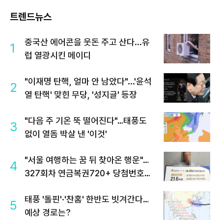
트렌드뉴스
중국산 에어콘을 웃돈 주고 산다...유
1
럽 열광시킨 메이디
"이재명 탄핵, 얼마 안 남았다"...'윤석
2
열 탄핵' 맞힌 무당, '성지글' 등장
"다음 주 기온 뚝 떨어진다"…태풍도
3
없이 열돔 박살 낸 '이것'
"서울 여행하는 꿈 뒤 찾아온 행운"…
4
327회차 연금복권720+ 당첨번호조
회 주목
태풍 '돌핀'·'찬홈' 한반도 빗겨간다…
5
예상 경로는?