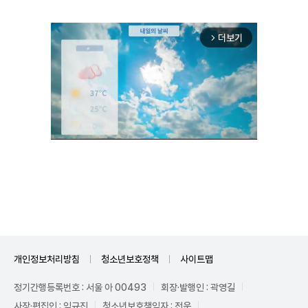
더보기
arrow_forward_ios
Unmute
개인정보처리방침
청소년보호정책
사이트맵
정기간행등록번호 : 서울 아 00493
회장·발행인 : 곽영길
사장·편집인 : 임규진
청소년보호책임자 : 전운