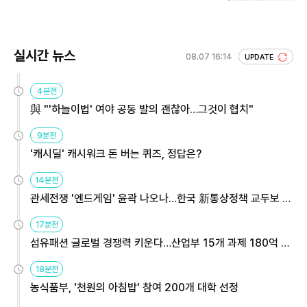
실시간 뉴스
08.07 16:14
UPDATE
4분전
與 "'하늘이법' 여야 공동 발의 괜찮아…그것이 협치"
9분전
'캐시딜' 캐시워크 돈 버는 퀴즈, 정답은?
14분전
관세전쟁 '엔드게임' 윤곽 나오나…한국 新통상정책 교두보 활
용해야
17분전
섬유패션 글로벌 경쟁력 키운다…산업부 15개 과제 180억 지
원
18분전
농식품부, '천원의 아침밥' 참여 200개 대학 선정