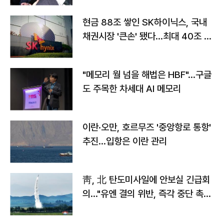
현금 88조 쌓인 SK하이닉스, 국내
채권시장 '큰손' 됐다…최대 40조 투
자
"메모리 월 넘을 해법은 HBF"…구글
도 주목한 차세대 AI 메모리
이란·오만, 호르무즈 '중앙항로 통항'
추진…입항은 이란 관리
靑, 北 탄도미사일에 안보실 긴급회
의…"유엔 결의 위반, 즉각 중단 촉
구"