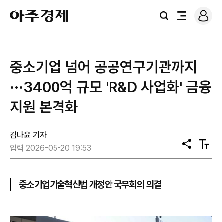
로
아
그
검
전
주
인
색
체
경
메
제
뉴
중소기업 넘어 공공연구기관까지
···3400억 규모 'R&D 사업화' 금융
지원 본격화
김나윤 기자
공
텍
입력 2026-05-20 19:53
유
스
트
크
기
중소기업기술혁신법 개정안 국무회의 의결