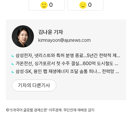
0
0
김나윤 기자
kimnayoon@ajunews.com
삼성전자, 넷리스트와 특허 분쟁 종료…5년간 전략적 제휴
가온전선, 싱가포르서 첫 수주 결실…600억 도시철도 케이블 공급
삼성·SK, 용인 팹 재생에너지 조달 숨통 틔나… 전력망 확충에 에너지 리스크 완화 기대
기자의 다른기사
©'5개국어 글로벌 경제신문' 아주경제. 무단전재·재배포 금지