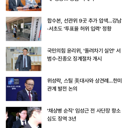
합수본, 선관위 9곳 추가 압색…강남
·서초도 '투표율 허위 입력' 정황
국민의힘 윤리위, '돌려차기 실언' 서
범수·진종오 징계절차 개시
위성락, 스틸 美대사와 상견례…한미
관계 발전 논의
'채상병 순직' 임성근 전 사단장 항소
심도 징역 3년