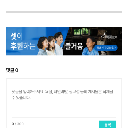
댓글
0
0
/ 300
등록