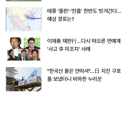
태풍 '돌핀'·'찬홈' 한반도 빗겨간다…
예상 경로는?
이재룡 재판行…다시 떠오른 연예계
'사고 후 미조치' 사례
"한국산 물은 안마셔"…日 지진 구호
품 보냈더니 비하한 누리꾼