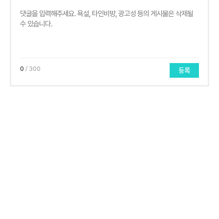
0
/ 300
등록