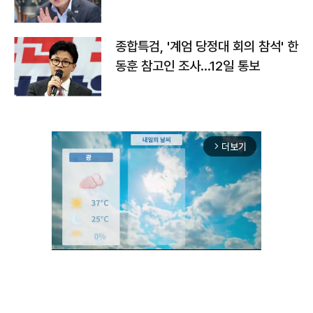
종합특검, '계엄 당정대 회의 참석' 한
동훈 참고인 조사...12일 통보
더보기
arrow_forward_ios
Unmute