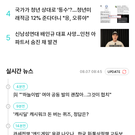
국가가 청년 상대로 '통수'?...청년미
4
래적금 12% 준다더니 "응, 오류야"
신남성연대 배인규 대표 사망…인천 아
5
파트서 숨진 채 발견
실시간 뉴스
08.07 08:45
UPDATE
4분전
與 "'하늘이법' 여야 공동 발의 괜찮아…그것이 협치"
9분전
'캐시딜' 캐시워크 돈 버는 퀴즈, 정답은?
14분전
관세전쟁 '엔드게임' 윤곽 나오나…한국 新통상정책 교두보 활