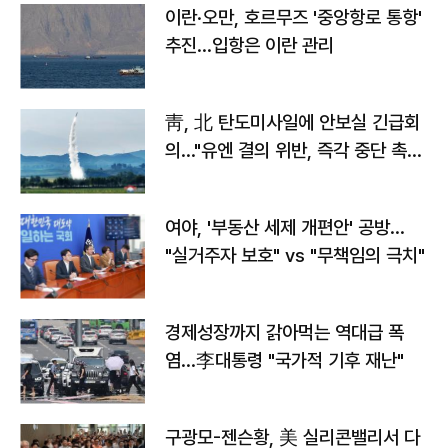
이란·오만, 호르무즈 '중앙항로 통항'
추진…입항은 이란 관리
靑, 北 탄도미사일에 안보실 긴급회
의…"유엔 결의 위반, 즉각 중단 촉
구"
여야, '부동산 세제 개편안' 공방…
"실거주자 보호" vs "무책임의 극치"
경제성장까지 갉아먹는 역대급 폭
염…李대통령 "국가적 기후 재난"
구광모-젠슨황, 美 실리콘밸리서 다