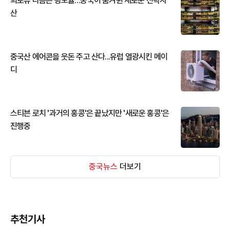
희토류 다음은 광모듈…중국이 움켜쥔 새로운 전략자
산
중국산 에어콘을 웃돈 주고 산다...유럽 열광시킨 메이
디
스티븐 로치 '과거의 홍콩'은 끝났지만 '새로운 홍콩'은
진행중
중국뉴스
더보기
추천기사