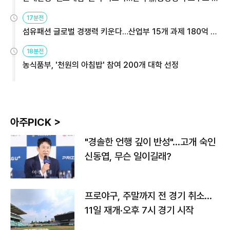
용해야
17분전
섬유패션 글로벌 경쟁력 키운다…산업부 15개 과제 180억 지
원
18분전
농식품부, '천원의 아침밥' 참여 200개 대학 선정
아주PICK >
"경솔한 언행 깊이 반성"…고개 숙인
신동엽, 무슨 일이길래?
프로야구, 주말까지 전 경기 취소…
11일 재개·오후 7시 경기 시작