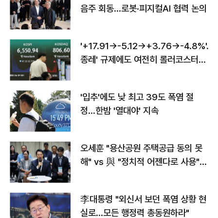
음주 회동…로봇·피지컬AI 협력 논의
'+17.91→-5.12→+3.76→-4.8%'…'
종레' 규제에도 여전히 롤러코스터
타는 코스피
'입추'에도 낮 최고 39도 폭염 절
정…한밤 '열대야' 지속
오세훈 "용산공원 주택공급 동의 못
해" vs 與 "정치적 어젠다로 사용"
맞불
李대통령 "외신서 보던 폭염 상황 현
실로…모든 행정력 총동원하라"