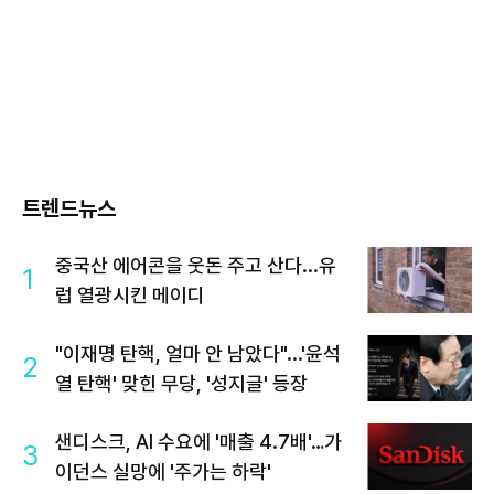
트렌드뉴스
중국산 에어콘을 웃돈 주고 산다...유
1
럽 열광시킨 메이디
"이재명 탄핵, 얼마 안 남았다"...'윤석
2
열 탄핵' 맞힌 무당, '성지글' 등장
샌디스크, AI 수요에 '매출 4.7배'…가
3
이던스 실망에 '주가는 하락'