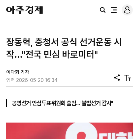
로
아
그
검
전
주
인
색
체
경
메
제
뉴
장동혁, 충청서 공식 선거운동 시
작..."전국 민심 바로미터"
이다희 기자
공
텍
입력 2026-05-20 16:34
유
스
트
크
기
공명선거 안심투표위원회 출범..."불법선거 감시"