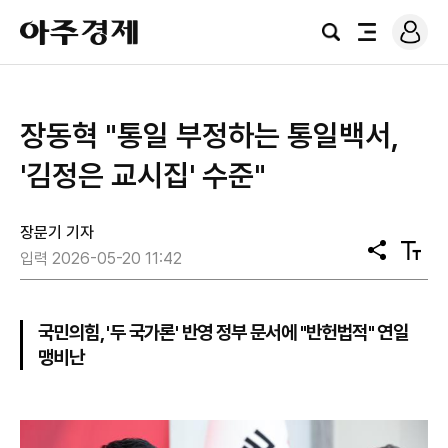
로
아
그
검
전
주
인
색
체
경
메
제
뉴
장동혁 "통일 부정하는 통일백서,
'김정은 교시집' 수준"
장문기 기자
공
텍
입력 2026-05-20 11:42
유
스
트
크
기
국민의힘, '두 국가론' 반영 정부 문서에 "반헌법적" 연일
맹비난