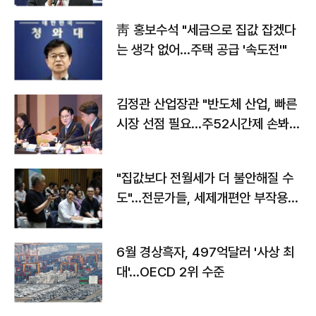
靑 홍보수석 "세금으로 집값 잡겠다
는 생각 없어…주택 공급 '속도전'"
김정관 산업장관 "반도체 산업, 빠른
시장 선점 필요…주52시간제 손봐
야"
"집값보다 전월세가 더 불안해질 수
도"…전문가들, 세제개편안 부작용
우려
6월 경상흑자, 497억달러 '사상 최
대'…OECD 2위 수준