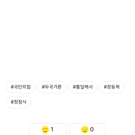
#국민의힘
#두국가론
#통일백서
#장동혁
#정점식
1
0