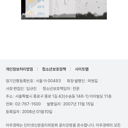
Unmute
개인정보처리방침
청소년보호정책
사이트맵
정기간행등록번호 : 서울 아 00493
회장·발행인 : 곽영길
사장·편집인 : 임규진
청소년보호책임자 : 전운
주소 : 서울특별시 종로구 종로 1길 42(수송동 146-1) 이마빌딩 11층
전화 : 02-767-1500
발행일자 : 2007년 11월 15일
등록일자 : 2008년 01월10일
아주경제는 인터넷신문윤리위원회 윤리강령을 준수합니다. 아주경제의 모든