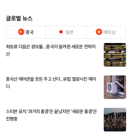
글로벌 뉴스
중국
일본
베트남
희토류 다음은 광모듈…중국이 움켜쥔 새로운 전략자
산
중국산 에어콘을 웃돈 주고 산다...유럽 열광시킨 메이
디
스티븐 로치 '과거의 홍콩'은 끝났지만 '새로운 홍콩'은
진행중