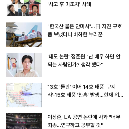
'사고 후 미조치' 사례
"한국산 물은 안마셔"…日 지진 구호
품 보냈더니 비하한 누리꾼
'태도 논란' 정준원 "난 배우 하면 안
되는 사람인가? 생각 했다"
13호 '돌핀' 이어 14호 태풍 '구지
라'·15호 태풍 '찬홈' 발생…현재 위
치와 이동경로는?
이상준, LA 공연 논란에 사과 "너무
죄송…연구하고 공부할 것"