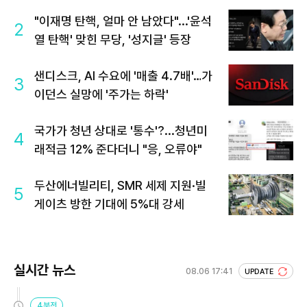
"이재명 탄핵, 얼마 안 남았다"...'윤석
2
열 탄핵' 맞힌 무당, '성지글' 등장
샌디스크, AI 수요에 '매출 4.7배'…가
3
이던스 실망에 '주가는 하락'
국가가 청년 상대로 '통수'?...청년미
4
래적금 12% 준다더니 "응, 오류야"
두산에너빌리티, SMR 세제 지원·빌
5
게이츠 방한 기대에 5%대 강세
실시간 뉴스
08.06 17:41
UPDATE
4분전