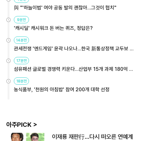
與 "'하늘이법' 여야 공동 발의 괜찮아…그것이 협치"
9분전
'캐시딜' 캐시워크 돈 버는 퀴즈, 정답은?
14분전
관세전쟁 '엔드게임' 윤곽 나오나…한국 新통상정책 교두보 활
용해야
17분전
섬유패션 글로벌 경쟁력 키운다…산업부 15개 과제 180억 지
원
18분전
농식품부, '천원의 아침밥' 참여 200개 대학 선정
아주PICK >
이재룡 재판行…다시 떠오른 연예계