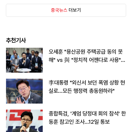
중국뉴스
더보기
추천기사
오세훈 "용산공원 주택공급 동의 못
해" vs 與 "정치적 어젠다로 사용"
맞불
李대통령 "외신서 보던 폭염 상황 현
실로…모든 행정력 총동원하라"
종합특검, '계엄 당정대 회의 참석' 한
동훈 참고인 조사...12일 통보