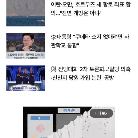
이란·오만, 호르무즈 새 항로 좌표 합
의…"전면 개방은 아냐"
李대통령 "쿠데타 소지 없애려면 사
관학교 통합"
與 전당대회 2차 토론회…'탈당 의혹
·신천지 당원 가입 논란' 공방
더보기
arrow_forward_ios