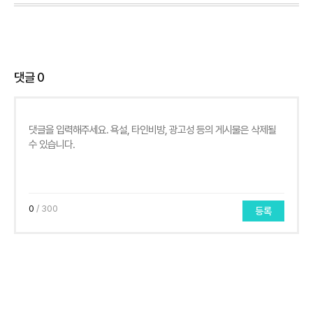
댓글
0
0
/ 300
등록