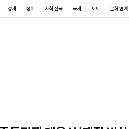
경제
정치
사회·전국
국제
포토
문화·연예