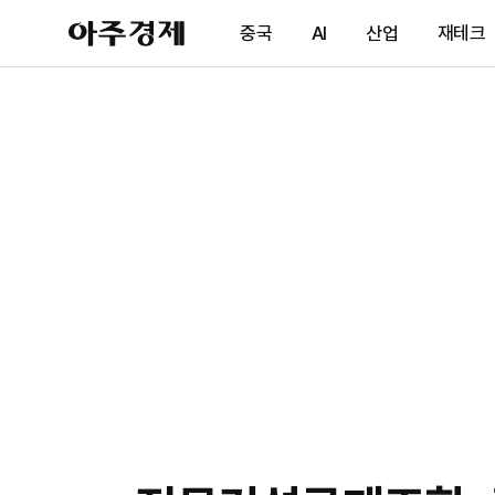
아
중국
AI
산업
재테크
주
경
제