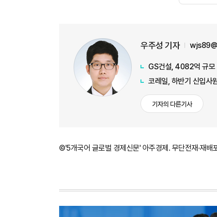
우주성 기자
wjs89@
GS건설, 4082억 규
코레일, 하반기 신입사원
기자의 다른기사
©'5개국어 글로벌 경제신문' 아주경제. 무단전재·재배