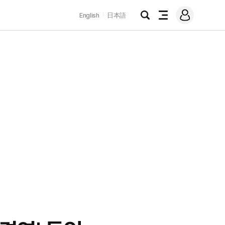
로
English
日本語
그
검
전
인
색
체
메
뉴