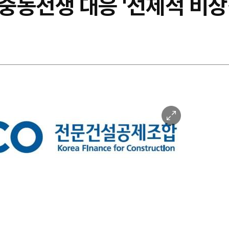
중동전쟁 대응 '선제적 비상
이
미
지
확
대