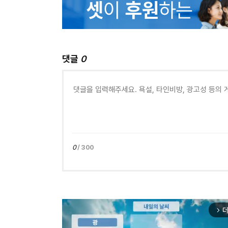
댓글
0
0
/ 300
더
arrow_forward_ios