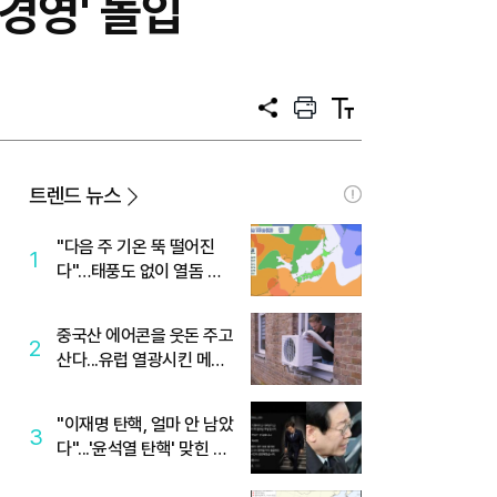
경영' 돌입
공
프
텍
유
린
스
트
트
크
기
트렌드 뉴스
"다음 주 기온 뚝 떨어진
1
다"…태풍도 없이 열돔 박
살 낸 '이것'
중국산 에어콘을 웃돈 주고
2
산다...유럽 열광시킨 메이
디
"이재명 탄핵, 얼마 안 남았
3
다"...'윤석열 탄핵' 맞힌 무
당, '성지글' 등장