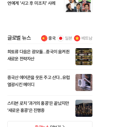
연예계 '사고 후 미조치' 사례
글로벌 뉴스
중국
일본
베트남
희토류 다음은 광모듈…중국이 움켜쥔
새로운 전략자산
중국산 에어콘을 웃돈 주고 산다...유럽
열광시킨 메이디
스티븐 로치 '과거의 홍콩'은 끝났지만
'새로운 홍콩'은 진행중