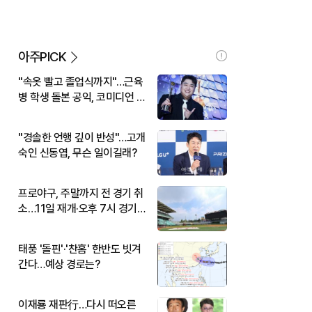
아주PICK
"속옷 빨고 졸업식까지"…근육
병 학생 돌본 공익, 코미디언 김
규원이었다
"경솔한 언행 깊이 반성"…고개
숙인 신동엽, 무슨 일이길래?
프로야구, 주말까지 전 경기 취
소…11일 재개·오후 7시 경기
시작
태풍 '돌핀'·'찬홈' 한반도 빗겨
간다…예상 경로는?
이재룡 재판行…다시 떠오른