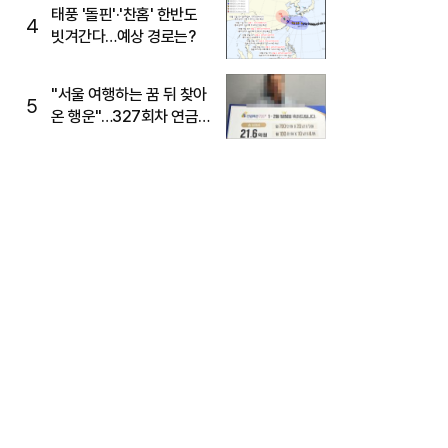
태풍 '돌핀'·'찬홈' 한반도
4
빗겨간다…예상 경로는?
"서울 여행하는 꿈 뒤 찾아
5
온 행운"…327회차 연금
복권720+ 당첨번호조회
주목