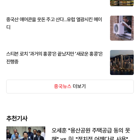
중국산 에어콘을 웃돈 주고 산다...유럽 열광시킨 메이
디
스티븐 로치 '과거의 홍콩'은 끝났지만 '새로운 홍콩'은
진행중
중국뉴스
더보기
추천기사
오세훈 "용산공원 주택공급 동의 못
해" vs 與 "정치적 어젠다로 사용"