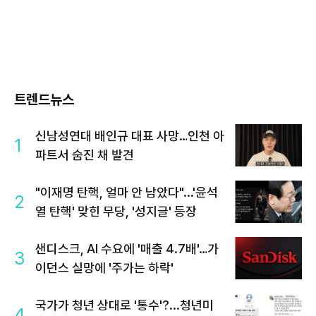
트렌드뉴스
신남성연대 배인규 대표 사망…인천 아
1
파트서 숨진 채 발견
"이재명 탄핵, 얼마 안 남았다"...'윤석
2
열 탄핵' 맞힌 무당, '성지글' 등장
샌디스크, AI 수요에 '매출 4.7배'…가
3
이던스 실망에 '주가는 하락'
국가가 청년 상대로 '통수'?...청년미
4