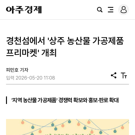
로
아
그
검
전
주
인
색
체
경
메
제
뉴
경천섬에서 '상주 농산물 가공제품
프리마켓' 개최
피민호 기자
공
텍
입력 2026-05-20 11:08
유
스
트
크
기
'지역 농산물 가공제품' 경쟁력 확보와 홍보·판로 확대