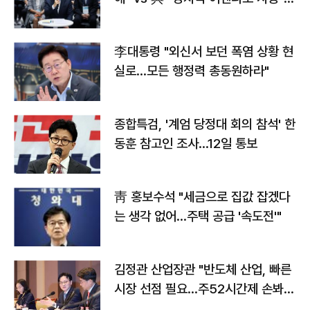
맞불
李대통령 "외신서 보던 폭염 상황 현
실로…모든 행정력 총동원하라"
종합특검, '계엄 당정대 회의 참석' 한
동훈 참고인 조사...12일 통보
靑 홍보수석 "세금으로 집값 잡겠다
는 생각 없어…주택 공급 '속도전'"
김정관 산업장관 "반도체 산업, 빠른
시장 선점 필요…주52시간제 손봐
야"