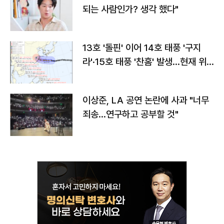
되는 사람인가? 생각 했다"
13호 '돌핀' 이어 14호 태풍 '구지
라'·15호 태풍 '찬홈' 발생…현재 위
치와 이동경로는?
이상준, LA 공연 논란에 사과 "너무
죄송…연구하고 공부할 것"