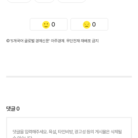
0
0
©'5개국어 글로벌 경제신문' 아주경제. 무단전재·재배포 금지
댓글
0