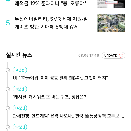
래적금 12% 준다더니 "응, 오류야"
두산에너빌리티, SMR 세제 지원·빌
5
게이츠 방한 기대에 5%대 강세
실시간 뉴스
08.06 17:49
UPDATE
4분전
與 "'하늘이법' 여야 공동 발의 괜찮아…그것이 협치"
9분전
'캐시딜' 캐시워크 돈 버는 퀴즈, 정답은?
14분전
관세전쟁 '엔드게임' 윤곽 나오나…한국 新통상정책 교두보 활
용해야
17분전