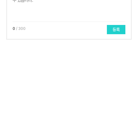
0
/ 300
등록