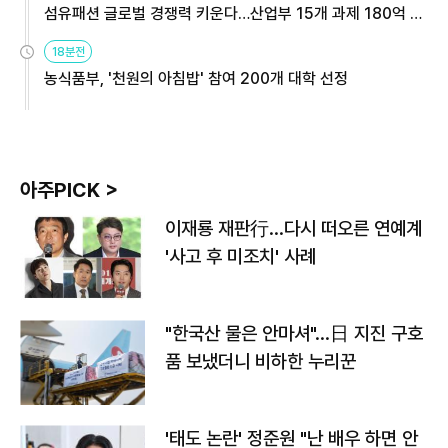
섬유패션 글로벌 경쟁력 키운다…산업부 15개 과제 180억 지
원
18분전
농식품부, '천원의 아침밥' 참여 200개 대학 선정
아주PICK >
이재룡 재판行…다시 떠오른 연예계
'사고 후 미조치' 사례
"한국산 물은 안마셔"…日 지진 구호
품 보냈더니 비하한 누리꾼
'태도 논란' 정준원 "난 배우 하면 안