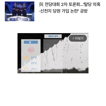
與 전당대회 2차 토론회…'탈당 의혹
·신천지 당원 가입 논란' 공방
더보기
arrow_forward_ios
Unmute