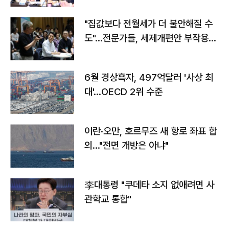
"집값보다 전월세가 더 불안해질 수
도"…전문가들, 세제개편안 부작용
우려
6월 경상흑자, 497억달러 '사상 최
대'…OECD 2위 수준
이란·오만, 호르무즈 새 항로 좌표 합
의…"전면 개방은 아냐"
李대통령 "쿠데타 소지 없애려면 사
관학교 통합"