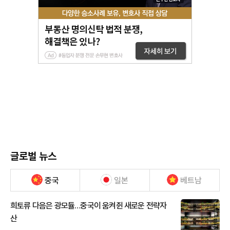
글로벌 뉴스
중국
일본
베트남
희토류 다음은 광모듈…중국이 움켜쥔 새로운 전략자
산