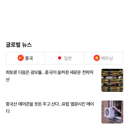
글로벌 뉴스
중국
일본
베트남
희토류 다음은 광모듈…중국이 움켜쥔 새로운 전략자
산
중국산 에어콘을 웃돈 주고 산다...유럽 열광시킨 메이
디