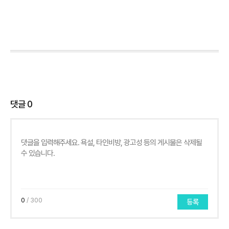
댓글
0
0
/ 300
등록