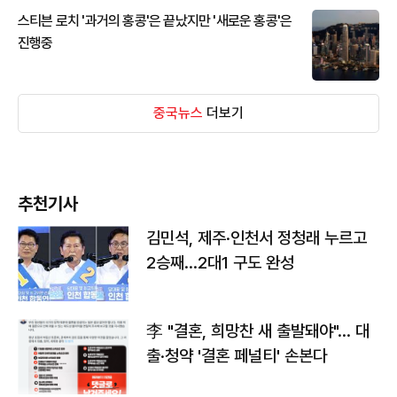
스티븐 로치 '과거의 홍콩'은 끝났지만 '새로운 홍콩'은
진행중
중국뉴스
더보기
추천기사
김민석, 제주·인천서 정청래 누르고
2승째…2대1 구도 완성
李 "결혼, 희망찬 새 출발돼야"… 대
출·청약 '결혼 페널티' 손본다