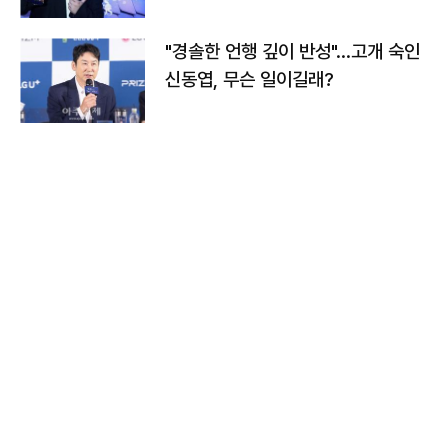
다
"경솔한 언행 깊이 반성"…고개 숙인
신동엽, 무슨 일이길래?