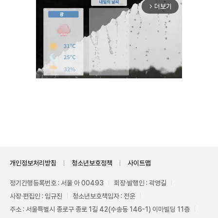
더보기
arrow_forward_ios
Unmute
개인정보처리방침
청소년보호정책
사이트맵
정기간행등록번호 : 서울 아 00493
회장·발행인 : 곽영길
사장·편집인 : 임규진
청소년보호책임자 : 전운
주소 : 서울특별시 종로구 종로 1길 42(수송동 146-1) 이마빌딩 11층