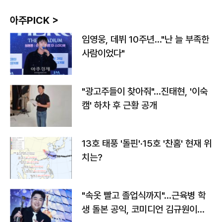
아주PICK >
임영웅, 데뷔 10주년…"난 늘 부족한
사람이었다"
"광고주들이 찾아줘"…진태현, '이숙
캠' 하차 후 근황 공개
13호 태풍 '돌핀'·15호 '찬홈' 현재 위
치는?
"속옷 빨고 졸업식까지"…근육병 학
생 돌본 공익, 코미디언 김규원이었