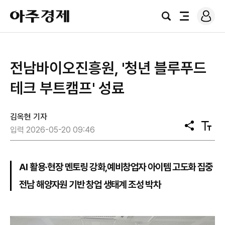
로
아
그
검
전
주
인
색
체
경
메
제
뉴
전남바이오진흥원, '청년 블루푸드
테크 부트캠프' 성료
김옥현 기자
공
텍
입력 2026-05-20 09:46
유
스
트
크
기
AI 활용·현장 멘토링 강화,예비창업자 아이템 고도화 집중
전남 해양자원 기반 창업 생태계 조성 박차