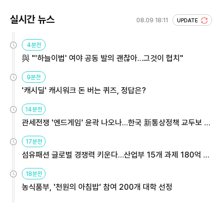
실시간 뉴스
08.09 18:11
UPDATE
4분전
與 "'하늘이법' 여야 공동 발의 괜찮아…그것이 협치"
9분전
'캐시딜' 캐시워크 돈 버는 퀴즈, 정답은?
14분전
관세전쟁 '엔드게임' 윤곽 나오나…한국 新통상정책 교두보 활
용해야
17분전
섬유패션 글로벌 경쟁력 키운다…산업부 15개 과제 180억 지
원
18분전
농식품부, '천원의 아침밥' 참여 200개 대학 선정