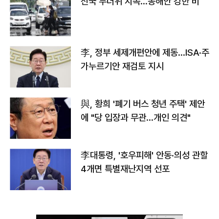
전국 무더위 지속…동해안 강한 비
李, 정부 세제개편안에 제동…ISA·주
가누르기안 재검토 지시
與, 황희 '폐기 버스 청년 주택' 제안
에 "당 입장과 무관…개인 의견"
李대통령, '호우피해' 안동·의성 관할
4개면 특별재난지역 선포