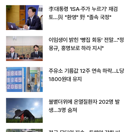
李대통령 'ISA·주가 누르기' 재검
토…與 "환영" 野 "졸속 국정"
이임생이 밝힌 '빵집 회동' 전말…"정
몽규, 홍명보로 하라 지시"
주유소 기름값 12주 연속 하락…L당
1800원대 유지
불볕더위에 온열질환자 202명 발
생…3명 숨져