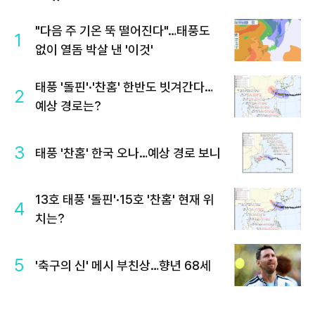
"다음 주 기온 뚝 떨어진다"…태풍도
1
없이 열돔 박살 낸 '이것'
태풍 '돌핀'·'찬홈' 한반도 빗겨간다…
2
예상 경로는?
3
태풍 '찬홈' 한국 오나…예상 경로 보니
13호 태풍 '돌핀'·15호 '찬홈' 현재 위
4
치는?
5
'축구의 신' 메시 부친상…향년 68세