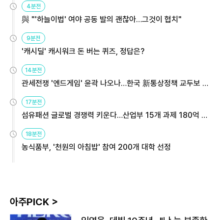
4분전
與 "'하늘이법' 여야 공동 발의 괜찮아…그것이 협치"
9분전
'캐시딜' 캐시워크 돈 버는 퀴즈, 정답은?
14분전
관세전쟁 '엔드게임' 윤곽 나오나…한국 新통상정책 교두보 활
용해야
17분전
섬유패션 글로벌 경쟁력 키운다…산업부 15개 과제 180억 지
원
18분전
농식품부, '천원의 아침밥' 참여 200개 대학 선정
아주PICK >