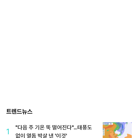
트렌드뉴스
"다음 주 기온 뚝 떨어진다"…태풍도
1
없이 열돔 박살 낸 '이것'