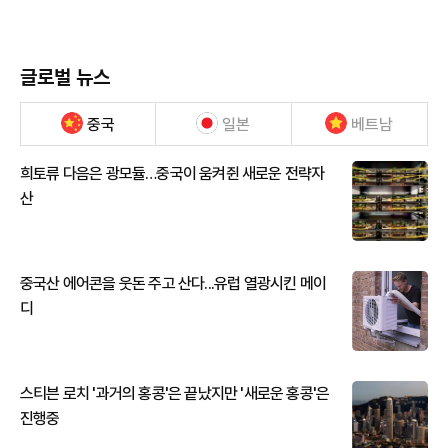
글로벌 뉴스
중국
일본
베트남
희토류 다음은 광모듈…중국이 움켜쥔 새로운 전략자
산
중국산 에어콘을 웃돈 주고 산다...유럽 열광시킨 메이
디
스티븐 로치 '과거의 홍콩'은 끝났지만 '새로운 홍콩'은
진행중