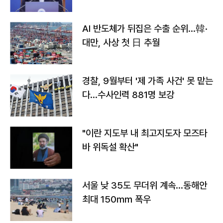
AI 반도체가 뒤집은 수출 순위…韓·
대만, 사상 첫 日 추월
경찰, 9월부터 '제 가족 사건' 못 맡는
다…수사인력 881명 보강
"이란 지도부 내 최고지도자 모즈타
바 위독설 확산"
서울 낮 35도 무더위 계속…동해안
최대 150㎜ 폭우