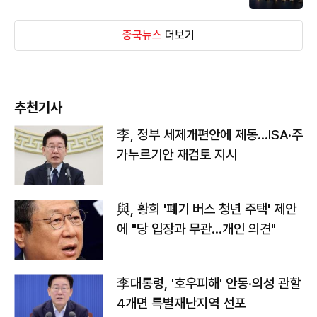
중국뉴스
더보기
추천기사
李, 정부 세제개편안에 제동…ISA·주
가누르기안 재검토 지시
與, 황희 '폐기 버스 청년 주택' 제안
에 "당 입장과 무관…개인 의견"
李대통령, '호우피해' 안동·의성 관할
4개면 특별재난지역 선포