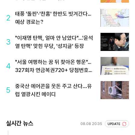
태풍 '돌핀'·'찬홈' 한반도 빗겨간다…
2
예상 경로는?
"이재명 탄핵, 얼마 안 남았다"...'윤석
3
열 탄핵' 맞힌 무당, '성지글' 등장
"서울 여행하는 꿈 뒤 찾아온 행운"…
4
327회차 연금복권720+ 당첨번호조
회 주목
중국산 에어콘을 웃돈 주고 산다...유
5
럽 열광시킨 메이디
실시간 뉴스
08.08 20:35
UPDATE