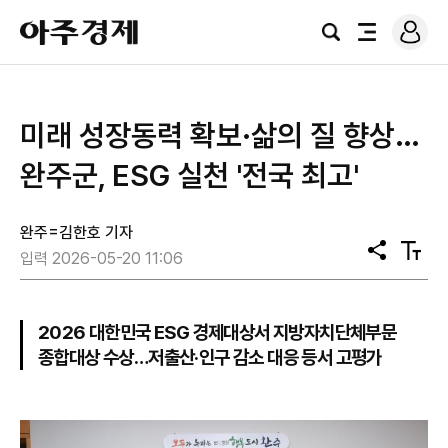
로
아
그
검
전
주
인
색
체
경
메
제
뉴
미래 성장동력 확보·삶의 질 향상…
완주군, ESG 실천 '전국 최고'
완주=김한호 기자
공
텍
입력 2026-05-20 11:06
유
스
트
크
기
2026 대한민국 ESG 경제대상서 지방자치단체부문
종합대상 수상…저출산·인구 감소 대응 등서 고평가