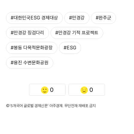
#대한민국ESG 경제대상
#만경강
#완주군
#만경강 징검다리
#만경강 기적 프로젝트
#봉동 다목적문화광장
#ESG
#용진 수변문화공원
0
0
©'5개국어 글로벌 경제신문' 아주경제. 무단전재·재배포 금지