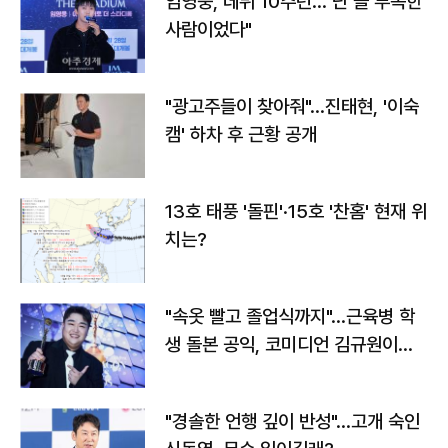
임영웅, 데뷔 10주년…"난 늘 부족한
사람이었다"
"광고주들이 찾아줘"…진태현, '이숙
캠' 하차 후 근황 공개
13호 태풍 '돌핀'·15호 '찬홈' 현재 위
치는?
"속옷 빨고 졸업식까지"…근육병 학
생 돌본 공익, 코미디언 김규원이었
다
"경솔한 언행 깊이 반성"…고개 숙인