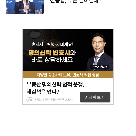
신동엽, 무슨 일이길래?