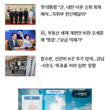
李대통령 "군, 내란 이후 신뢰 회복
해야…지휘부 헌신해달라"
與, 부동산 세제 개편안 비판 오세훈
에 '맹공'…"공급 억제기"
합수본, 선관위 9곳 추가 압색…강남
·서초도 '투표율 허위 입력' 정황
더보기
arrow_forward_ios