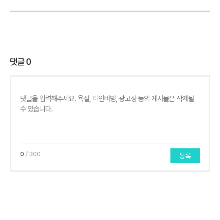
댓글
0
0
/ 300
등록