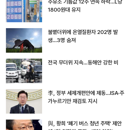
주유소 기름값 12주 연속 하락…L당
1800원대 유지
불볕더위에 온열질환자 202명 발
생…3명 숨져
전국 무더위 지속…동해안 강한 비
李, 정부 세제개편안에 제동…ISA·주
가누르기안 재검토 지시
與, 황희 '폐기 버스 청년 주택' 제안