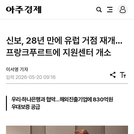
로
아
그
검
전
주
인
색
체
경
메
제
뉴
신보, 28년 만에 유럽 거점 재개…
프랑크푸르트에 지원센터 개소
이서영 기자
공
텍
입력 2026-05-20 09:16
유
스
트
크
기
우리·하나은행과 협약…해외진출기업에 830억원
우대보증 공급