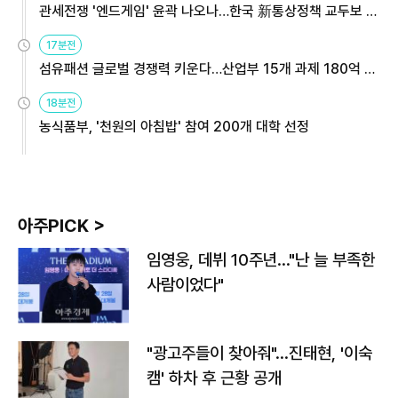
관세전쟁 '엔드게임' 윤곽 나오나…한국 新통상정책 교두보 활
용해야
17분전
섬유패션 글로벌 경쟁력 키운다…산업부 15개 과제 180억 지
원
18분전
농식품부, '천원의 아침밥' 참여 200개 대학 선정
아주PICK >
임영웅, 데뷔 10주년…"난 늘 부족한
사람이었다"
"광고주들이 찾아줘"…진태현, '이숙
캠' 하차 후 근황 공개