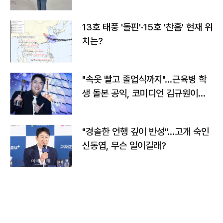
13호 태풍 '돌핀'·15호 '찬홈' 현재 위
치는?
"속옷 빨고 졸업식까지"…근육병 학
생 돌본 공익, 코미디언 김규원이었
다
"경솔한 언행 깊이 반성"…고개 숙인
신동엽, 무슨 일이길래?