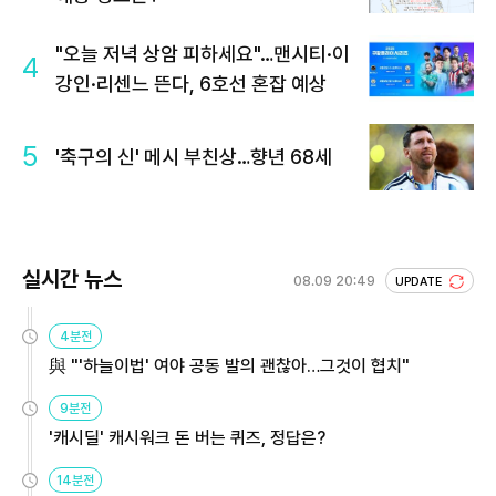
"오늘 저녁 상암 피하세요"…맨시티·이
4
강인·리센느 뜬다, 6호선 혼잡 예상
5
'축구의 신' 메시 부친상…향년 68세
실시간 뉴스
08.09 20:49
UPDATE
4분전
與 "'하늘이법' 여야 공동 발의 괜찮아…그것이 협치"
9분전
'캐시딜' 캐시워크 돈 버는 퀴즈, 정답은?
14분전