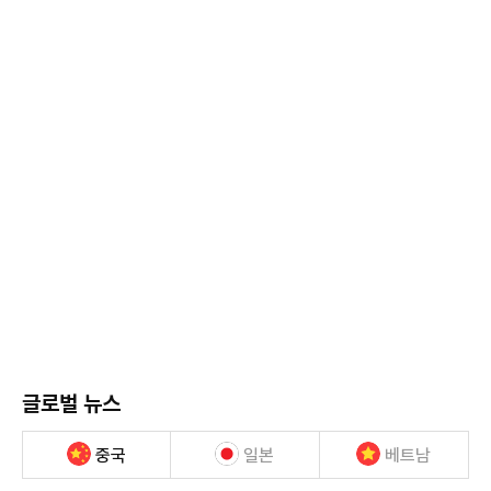
글로벌 뉴스
중국
일본
베트남