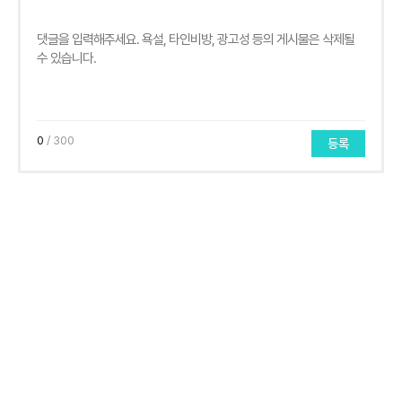
0
/ 300
등록