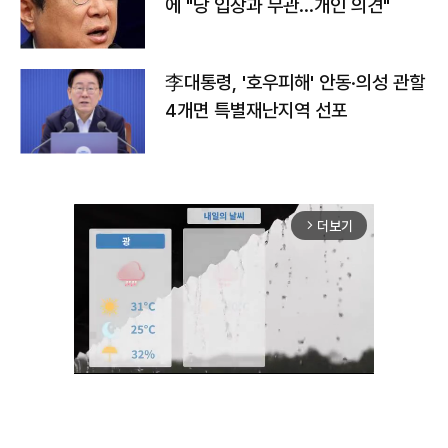
에 "당 입장과 무관…개인 의견"
李대통령, '호우피해' 안동·의성 관할
4개면 특별재난지역 선포
더보기
arrow_forward_ios
Unmute