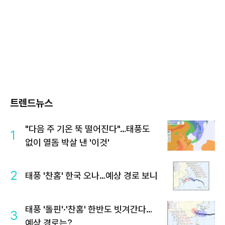
트렌드뉴스
"다음 주 기온 뚝 떨어진다"…태풍도
1
없이 열돔 박살 낸 '이것'
2
태풍 '찬홈' 한국 오나…예상 경로 보니
태풍 '돌핀'·'찬홈' 한반도 빗겨간다…
3
예상 경로는?