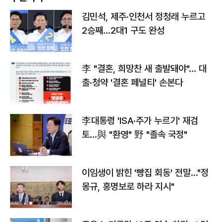
김민석, 제주·인천서 정청래 누르고
2승째…2대1 구도 완성
李 "결혼, 희망찬 새 출발돼야"… 대
출·청약 '결혼 페널티' 손본다
李대통령 'ISA·주가 누르기' 재검
토…與 "환영" 野 "졸속 국정"
이임생이 밝힌 '빵집 회동' 전말…"정
몽규, 홍명보로 하라 지시"