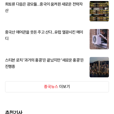
희토류 다음은 광모듈…중국이 움켜쥔 새로운 전략자
산
중국산 에어콘을 웃돈 주고 산다...유럽 열광시킨 메이
디
스티븐 로치 '과거의 홍콩'은 끝났지만 '새로운 홍콩'은
진행중
중국뉴스
더보기
추천기사