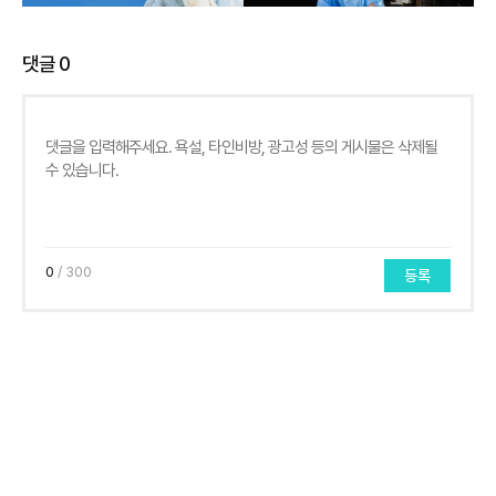
댓글
0
0
/ 300
등록