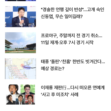
"경솔한 언행 깊이 반성"…고개 숙인
신동엽, 무슨 일이길래?
프로야구, 주말까지 전 경기 취소…
11일 재개·오후 7시 경기 시작
태풍 '돌핀'·'찬홈' 한반도 빗겨간다…
예상 경로는?
이재룡 재판行…다시 떠오른 연예계
'사고 후 미조치' 사례