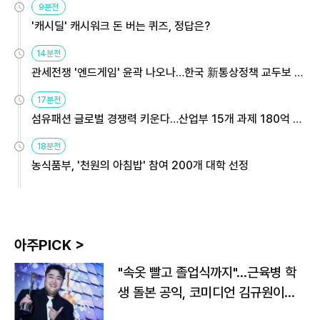
9분전
'캐시딜' 캐시워크 돈 버는 퀴즈, 정답은?
14분전
관세전쟁 '엔드게임' 윤곽 나오나…한국 新통상정책 교두보 활
용해야
17분전
섬유패션 글로벌 경쟁력 키운다…산업부 15개 과제 180억 지
원
18분전
농식품부, '천원의 아침밥' 참여 200개 대학 선정
아주PICK >
"속옷 빨고 졸업식까지"…근육병 학
생 돌본 공익, 코미디언 김규원이었
다