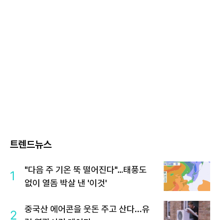
트렌드뉴스
"다음 주 기온 뚝 떨어진다"…태풍도
1
없이 열돔 박살 낸 '이것'
중국산 에어콘을 웃돈 주고 산다...유
2