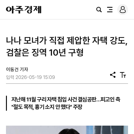
로
아
그
검
전
주
인
색
체
경
메
제
뉴
나나 모녀가 직접 제압한 자택 강도,
검찰은 징역 10년 구형
이동건 기자
공
텍
입력 2026-05-19 15:09
유
스
트
크
기
지난해 11월 구리 자택 침입 사건 결심공판…피고인 측
"절도 목적, 흉기 소지 안 했다" 주장