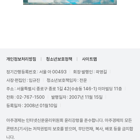
Unmute
개인정보처리방침
청소년보호정책
사이트맵
정기간행등록번호 : 서울 아 00493
회장·발행인 : 곽영길
사장·편집인 : 임규진
청소년보호책임자 : 전운
주소 : 서울특별시 종로구 종로 1길 42(수송동 146-1) 이마빌딩 11층
전화 : 02-767-1500
발행일자 : 2007년 11월 15일
등록일자 : 2008년 01월10일
아주경제는 인터넷신문윤리위원회 윤리강령을 준수합니다. 아주경제의 모든
콘텐츠(기사)는 저작권법의 보호를 받으며, 무단전재, 복사, 배포 등을 금지합
니다.