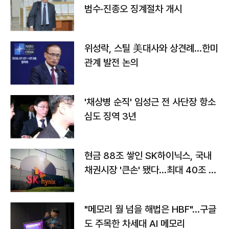
범수·진종오 징계절차 개시
위성락, 스틸 美대사와 상견례…한미
관계 발전 논의
'채상병 순직' 임성근 전 사단장 항소
심도 징역 3년
현금 88조 쌓인 SK하이닉스, 국내
채권시장 '큰손' 됐다…최대 40조 투
자
"메모리 월 넘을 해법은 HBF"…구글
도 주목한 차세대 AI 메모리