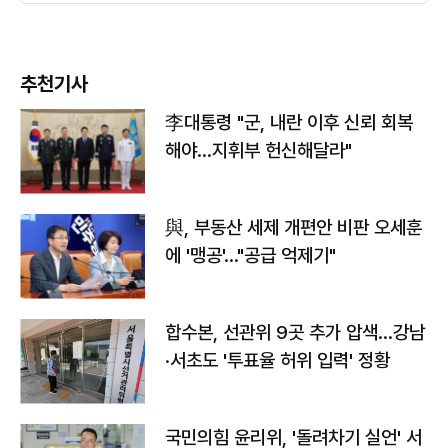
추천기사
李대통령 "군, 내란 이후 신뢰 회복
해야…지휘부 헌신해달라"
與, 부동산 세제 개편안 비판 오세훈
에 '맹공'…"공급 억제기"
합수본, 선관위 9곳 추가 압색…강남
·서초도 '투표율 허위 입력' 정황
국민의힘 윤리위, '돌려차기 실언' 서