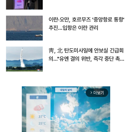
이란·오만, 호르무즈 '중앙항로 통항'
추진…입항은 이란 관리
靑, 北 탄도미사일에 안보실 긴급회
의…"유엔 결의 위반, 즉각 중단 촉
구"
더보기
arrow_forward_ios