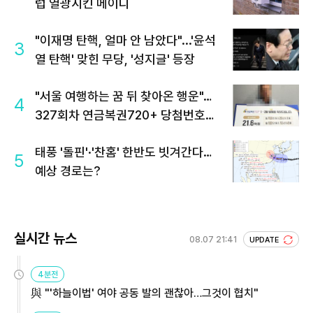
럽 열광시킨 메이디
"이재명 탄핵, 얼마 안 남았다"...'윤석
3
열 탄핵' 맞힌 무당, '성지글' 등장
"서울 여행하는 꿈 뒤 찾아온 행운"…
4
327회차 연금복권720+ 당첨번호조
회 주목
태풍 '돌핀'·'찬홈' 한반도 빗겨간다…
5
예상 경로는?
실시간 뉴스
08.07 21:41
UPDATE
4분전
與 "'하늘이법' 여야 공동 발의 괜찮아…그것이 협치"