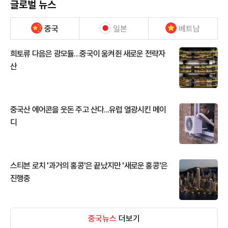
글로벌 뉴스
중국
일본
베트남
희토류 다음은 광모듈…중국이 움켜쥔 새로운 전략자
산
중국산 에어콘을 웃돈 주고 산다...유럽 열광시킨 메이
디
스티븐 로치 '과거의 홍콩'은 끝났지만 '새로운 홍콩'은
진행중
중국뉴스
더보기