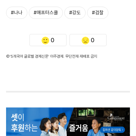
#나나
#애프터스쿨
#강도
#검찰
0
0
©'5개국어 글로벌 경제신문' 아주경제. 무단전재·재배포 금지