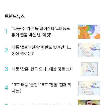
트렌드뉴스
"다음 주 기온 뚝 떨어진다"…태풍도
1
없이 열돔 박살 낸 '이것'
태풍 '돌핀'·'찬홈' 한반도 빗겨간다…
2
예상 경로는?
3
태풍 '찬홈' 한국 오나…예상 경로 보니
13호 태풍 '돌핀'·15호 '찬홈' 현재 위
4
치는?