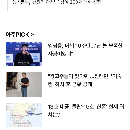
농식품부, '천원의 아침밥' 참여 200개 대학 선정
아주PICK >
임영웅, 데뷔 10주년…"난 늘 부족한
사람이었다"
"광고주들이 찾아줘"…진태현, '이숙
캠' 하차 후 근황 공개
13호 태풍 '돌핀'·15호 '찬홈' 현재 위
치는?