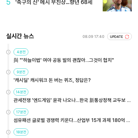
5
'축구의 신' 메시 부친상…향년 68세
실시간 뉴스
08.09 17:40
UPDATE
4분전
與 "'하늘이법' 여야 공동 발의 괜찮아…그것이 협치"
9분전
'캐시딜' 캐시워크 돈 버는 퀴즈, 정답은?
14분전
관세전쟁 '엔드게임' 윤곽 나오나…한국 新통상정책 교두보 활
용해야
17분전
섬유패션 글로벌 경쟁력 키운다…산업부 15개 과제 180억 지
원
18분전