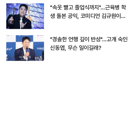
"속옷 빨고 졸업식까지"…근육병 학
생 돌본 공익, 코미디언 김규원이었
다
"경솔한 언행 깊이 반성"…고개 숙인
신동엽, 무슨 일이길래?