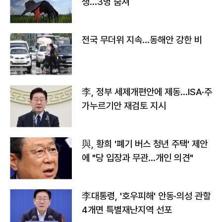
생…3명 숨져
전국 무더위 지속…동해안 강한 비
李, 정부 세제개편안에 제동…ISA·주
가누르기안 재검토 지시
與, 황희 '폐기 버스 청년 주택' 제안
에 "당 입장과 무관…개인 의견"
李대통령, '호우피해' 안동·의성 관할
4개면 특별재난지역 선포