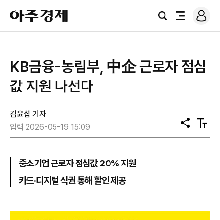
로
아
그
검
전
주
인
색
체
경
메
제
뉴
KB금융-농림부, 中企 근로자 점심
값 지원 나선다
김윤섭 기자
공
텍
입력 2026-05-19 15:09
유
스
트
크
기
중소기업 근로자 점심값 20% 지원
카드·디지털 식권 통해 할인 제공