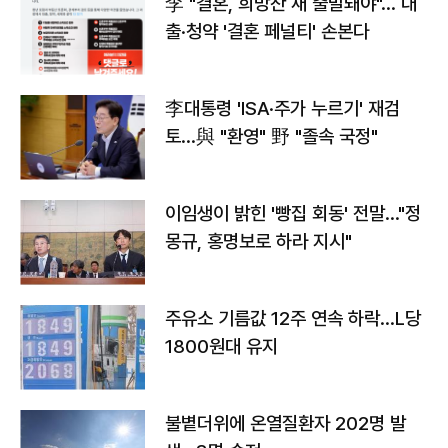
李 "결혼, 희망찬 새 출발돼야"… 대
출·청약 '결혼 페널티' 손본다
李대통령 'ISA·주가 누르기' 재검
토…與 "환영" 野 "졸속 국정"
이임생이 밝힌 '빵집 회동' 전말…"정
몽규, 홍명보로 하라 지시"
주유소 기름값 12주 연속 하락…L당
1800원대 유지
불볕더위에 온열질환자 202명 발