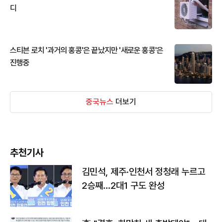
디
스티븐 로치 '과거의 홍콩'은 끝났지만 '새로운 홍콩'은
진행중
중국뉴스
더보기
추천기사
김민석, 제주·인천서 정청래 누르고
2승째…2대1 구도 완성