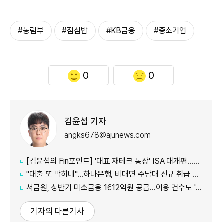
#농림부
#점심밥
#KB금융
#중소기업
0
0
김윤섭 기자
angks678@ajunews.com
[김윤섭의 Fin포인트] '대표 재테크 통장' ISA 대개편…나에게 맞는 전략은?
"대출 또 막히네"…하나은행, 비대면 주담대 신규 취급 중단
서금원, 상반기 미소금융 1612억원 공급…이용 건수도 '역대 최대'
기자의 다른기사