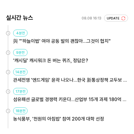
실시간 뉴스
08.08 16:13
UPDATE
4분전
與 "'하늘이법' 여야 공동 발의 괜찮아…그것이 협치"
9분전
'캐시딜' 캐시워크 돈 버는 퀴즈, 정답은?
14분전
관세전쟁 '엔드게임' 윤곽 나오나…한국 新통상정책 교두보 활
용해야
17분전
섬유패션 글로벌 경쟁력 키운다…산업부 15개 과제 180억 지
원
18분전
농식품부, '천원의 아침밥' 참여 200개 대학 선정