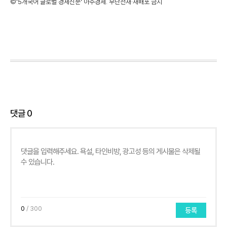
©'5개국어 글로벌 경제신문' 아주경제. 무단전재·재배포 금지
댓글
0
0
/ 300
등록