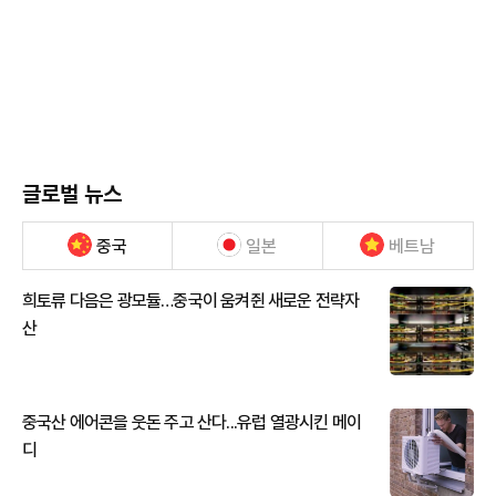
글로벌 뉴스
중국
일본
베트남
희토류 다음은 광모듈…중국이 움켜쥔 새로운 전략자
산
중국산 에어콘을 웃돈 주고 산다...유럽 열광시킨 메이
디