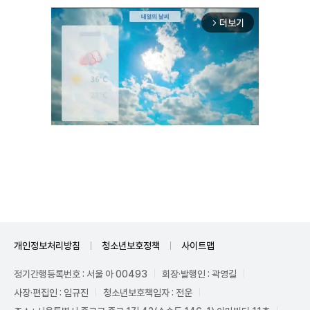
더보기
arrow_forward_ios
Unmute
개인정보처리방침
청소년보호정책
사이트맵
정기간행등록번호 : 서울 아 00493
회장·발행인 : 곽영길
사장·편집인 : 임규진
청소년보호책임자 : 전운