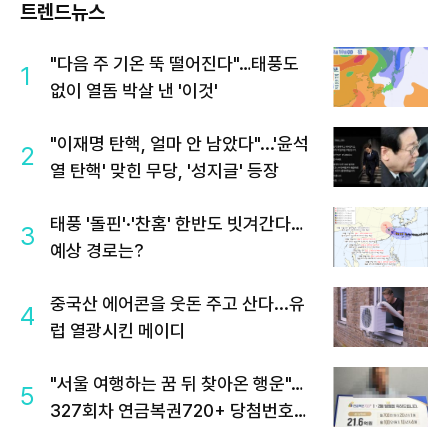
트렌드뉴스
"다음 주 기온 뚝 떨어진다"…태풍도
1
없이 열돔 박살 낸 '이것'
"이재명 탄핵, 얼마 안 남았다"...'윤석
2
열 탄핵' 맞힌 무당, '성지글' 등장
태풍 '돌핀'·'찬홈' 한반도 빗겨간다…
3
예상 경로는?
중국산 에어콘을 웃돈 주고 산다...유
4
럽 열광시킨 메이디
"서울 여행하는 꿈 뒤 찾아온 행운"…
5
327회차 연금복권720+ 당첨번호조
회 주목