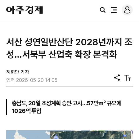
로
아
그
검
전
주
인
색
체
경
메
제
뉴
서산 성연일반산단 2028년까지 조
성…서북부 산업축 확장 본격화
허희만 기자
공
텍
입력 2026-05-20 14:05
유
스
트
크
기
충남도, 20일 조성계획 승인·고시…57만㎡ 규모에
1026억 투입