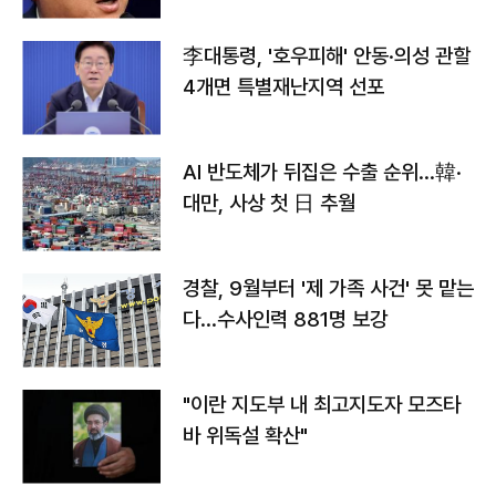
李대통령, '호우피해' 안동·의성 관할
4개면 특별재난지역 선포
AI 반도체가 뒤집은 수출 순위…韓·
대만, 사상 첫 日 추월
경찰, 9월부터 '제 가족 사건' 못 맡는
다…수사인력 881명 보강
"이란 지도부 내 최고지도자 모즈타
바 위독설 확산"