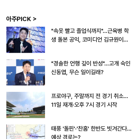
아주PICK >
"속옷 빨고 졸업식까지"…근육병 학
생 돌본 공익, 코미디언 김규원이었
다
"경솔한 언행 깊이 반성"…고개 숙인
신동엽, 무슨 일이길래?
프로야구, 주말까지 전 경기 취소…
11일 재개·오후 7시 경기 시작
태풍 '돌핀'·'찬홈' 한반도 빗겨간다…
예상 경로는?