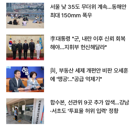
서울 낮 35도 무더위 계속…동해안
최대 150㎜ 폭우
李대통령 "군, 내란 이후 신뢰 회복
해야…지휘부 헌신해달라"
與, 부동산 세제 개편안 비판 오세훈
에 '맹공'…"공급 억제기"
합수본, 선관위 9곳 추가 압색…강남
·서초도 '투표율 허위 입력' 정황