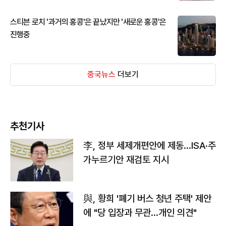
스티븐 로치 '과거의 홍콩'은 끝났지만 '새로운 홍콩'은
진행중
중국뉴스
더보기
추천기사
李, 정부 세제개편안에 제동…ISA·주
가누르기안 재검토 지시
與, 황희 '폐기 버스 청년 주택' 제안
에 "당 입장과 무관…개인 의견"