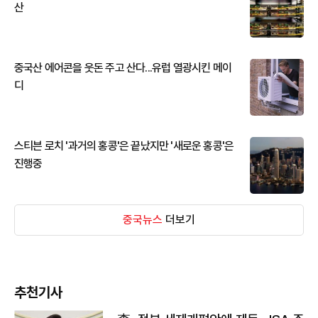
산
중국산 에어콘을 웃돈 주고 산다...유럽 열광시킨 메이
디
스티븐 로치 '과거의 홍콩'은 끝났지만 '새로운 홍콩'은
진행중
중국뉴스
더보기
추천기사