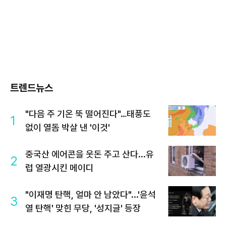
트렌드뉴스
"다음 주 기온 뚝 떨어진다"…태풍도
1
없이 열돔 박살 낸 '이것'
중국산 에어콘을 웃돈 주고 산다...유
2
럽 열광시킨 메이디
"이재명 탄핵, 얼마 안 남았다"...'윤석
3
열 탄핵' 맞힌 무당, '성지글' 등장