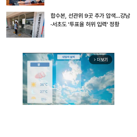
합수본, 선관위 9곳 추가 압색…강남
·서초도 '투표율 허위 입력' 정황
더보기
arrow_forward_ios
Unmute