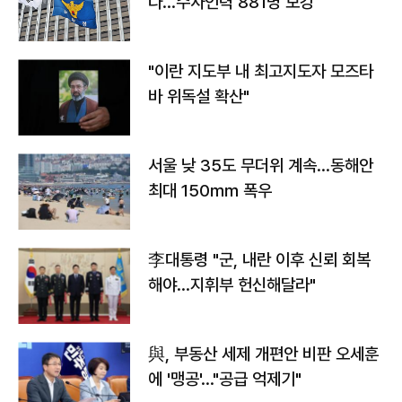
다…수사인력 881명 보강
"이란 지도부 내 최고지도자 모즈타
바 위독설 확산"
서울 낮 35도 무더위 계속…동해안
최대 150㎜ 폭우
李대통령 "군, 내란 이후 신뢰 회복
해야…지휘부 헌신해달라"
與, 부동산 세제 개편안 비판 오세훈
에 '맹공'…"공급 억제기"