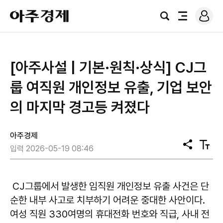
로
아
그
검
전
주
인
색
체
경
메
제
뉴
[아주사설 | 기본·원칙·상식] CJ그
룹 여직원 개인정보 유출, 기업 보안
의 마지막 경고등 켜졌다
아주경제
공
텍
입력 2026-05-19 08:46
유
스
트
크
기
CJ그룹에서 발생한 임직원 개인정보 유출 사건은 단
순한 내부 사고로 치부하기 어려운 중대한 사안이다.
여성 직원 330여명의 휴대전화 번호와 직급, 사내 전