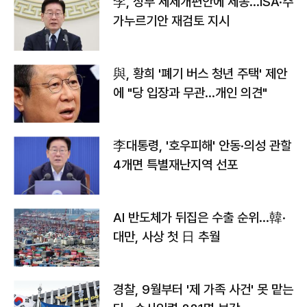
李, 정부 세제개편안에 제동…ISA·주
가누르기안 재검토 지시
與, 황희 '폐기 버스 청년 주택' 제안
에 "당 입장과 무관…개인 의견"
李대통령, '호우피해' 안동·의성 관할
4개면 특별재난지역 선포
AI 반도체가 뒤집은 수출 순위…韓·
대만, 사상 첫 日 추월
경찰, 9월부터 '제 가족 사건' 못 맡는