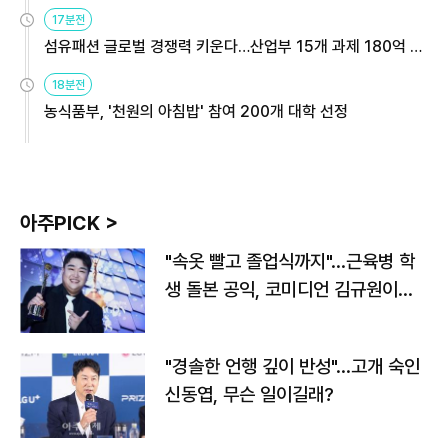
용해야
17분전
섬유패션 글로벌 경쟁력 키운다…산업부 15개 과제 180억 지
원
18분전
농식품부, '천원의 아침밥' 참여 200개 대학 선정
아주PICK >
"속옷 빨고 졸업식까지"…근육병 학
생 돌본 공익, 코미디언 김규원이었
다
"경솔한 언행 깊이 반성"…고개 숙인
신동엽, 무슨 일이길래?