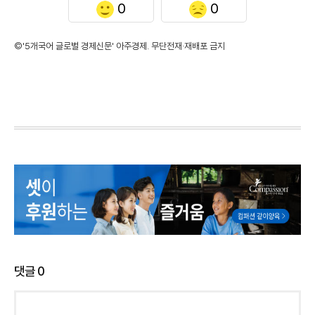
0
0
©'5개국어 글로벌 경제신문' 아주경제. 무단전재·재배포 금지
댓글
0