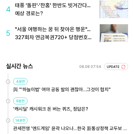
태풍 '돌핀'·'찬홈' 한반도 빗겨간다…
4
예상 경로는?
"서울 여행하는 꿈 뒤 찾아온 행운"…
5
327회차 연금복권720+ 당첨번호조
회 주목
실시간 뉴스
08.08 07:54
UPDATE
4분전
與 "'하늘이법' 여야 공동 발의 괜찮아…그것이 협치"
9분전
'캐시딜' 캐시워크 돈 버는 퀴즈, 정답은?
14분전
관세전쟁 '엔드게임' 윤곽 나오나…한국 新통상정책 교두보 활