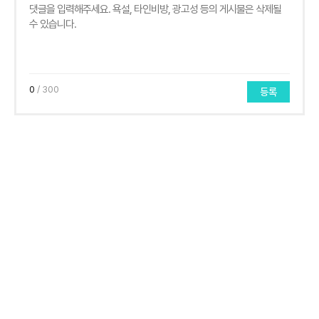
0
/ 300
등록