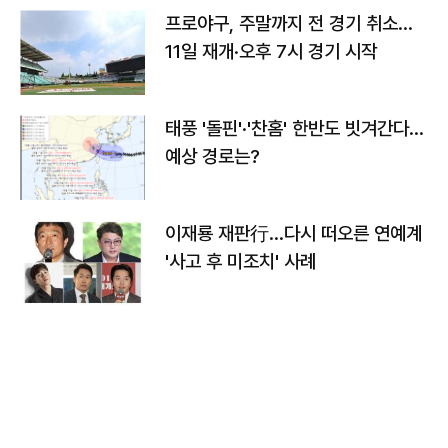
프로야구, 주말까지 전 경기 취소…
11일 재개·오후 7시 경기 시작
태풍 '돌핀'·'찬홈' 한반도 빗겨간다…
예상 경로는?
이재룡 재판行…다시 떠오른 연예계
'사고 후 미조치' 사례