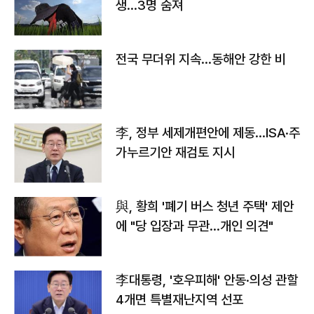
생…3명 숨져
전국 무더위 지속…동해안 강한 비
李, 정부 세제개편안에 제동…ISA·주
가누르기안 재검토 지시
與, 황희 '폐기 버스 청년 주택' 제안
에 "당 입장과 무관…개인 의견"
李대통령, '호우피해' 안동·의성 관할
4개면 특별재난지역 선포