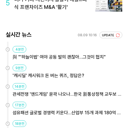
5
식 프랜차이즈 M&A '활기'
실시간 뉴스
08.09 10:16
UPDATE
4분전
與 "'하늘이법' 여야 공동 발의 괜찮아…그것이 협치"
9분전
'캐시딜' 캐시워크 돈 버는 퀴즈, 정답은?
14분전
관세전쟁 '엔드게임' 윤곽 나오나…한국 新통상정책 교두보 활
용해야
17분전
섬유패션 글로벌 경쟁력 키운다…산업부 15개 과제 180억 지
원
18분전