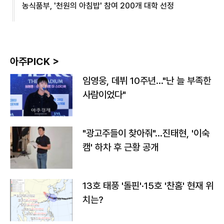
농식품부, '천원의 아침밥' 참여 200개 대학 선정
아주PICK >
임영웅, 데뷔 10주년…"난 늘 부족한
사람이었다"
"광고주들이 찾아줘"…진태현, '이숙
캠' 하차 후 근황 공개
13호 태풍 '돌핀'·15호 '찬홈' 현재 위
치는?