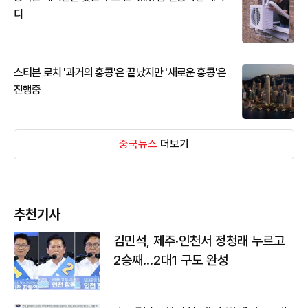
디
스티븐 로치 '과거의 홍콩'은 끝났지만 '새로운 홍콩'은
진행중
중국뉴스
더보기
추천기사
김민석, 제주·인천서 정청래 누르고
2승째…2대1 구도 완성