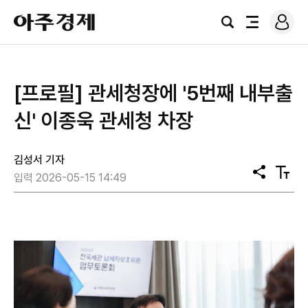
로
아
그
검
전
주
인
색
체
경
메
제
뉴
​​​​​​​[프로필] 관세청장에 '5번째 내부출
신' 이종욱 관세청 차장
김성서 기자
공
텍
입력 2026-05-15 14:49
유
스
트
크
기