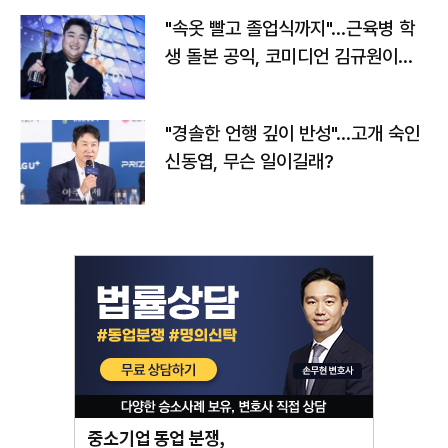
"속옷 빨고 졸업식까지"…근육병 학
생 돌본 공익, 코미디언 김규원이었
다
"경솔한 언행 깊이 반성"…고개 숙인
신동엽, 무슨 일이길래?