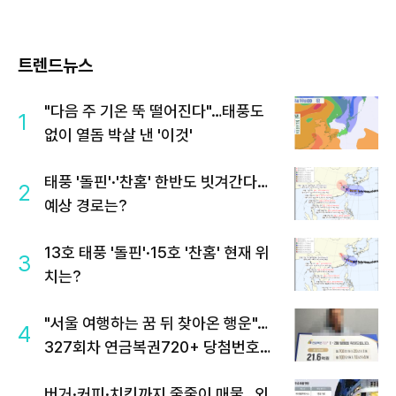
트렌드뉴스
"다음 주 기온 뚝 떨어진다"…태풍도
1
없이 열돔 박살 낸 '이것'
태풍 '돌핀'·'찬홈' 한반도 빗겨간다…
2
예상 경로는?
13호 태풍 '돌핀'·15호 '찬홈' 현재 위
3
치는?
"서울 여행하는 꿈 뒤 찾아온 행운"…
4
327회차 연금복권720+ 당첨번호조
회 주목
버거·커피·치킨까지 줄줄이 매물…외