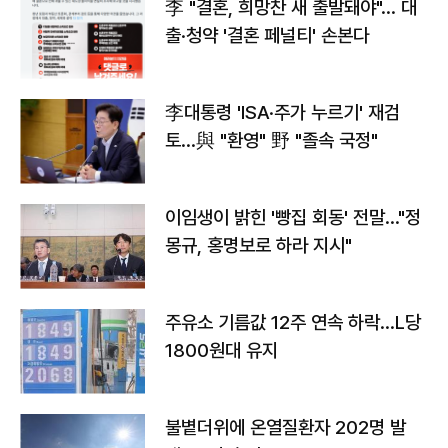
李 "결혼, 희망찬 새 출발돼야"… 대
출·청약 '결혼 페널티' 손본다
李대통령 'ISA·주가 누르기' 재검
토…與 "환영" 野 "졸속 국정"
이임생이 밝힌 '빵집 회동' 전말…"정
몽규, 홍명보로 하라 지시"
주유소 기름값 12주 연속 하락…L당
1800원대 유지
불볕더위에 온열질환자 202명 발