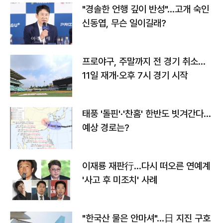
"경솔한 언행 깊이 반성"…고개 숙인
신동엽, 무슨 일이길래?
프로야구, 주말까지 전 경기 취소…
11일 재개·오후 7시 경기 시작
태풍 '돌핀'·'찬홈' 한반도 빗겨간다…
예상 경로는?
이재룡 재판行…다시 떠오른 연예계
'사고 후 미조치' 사례
"한국산 물은 안마셔"…日 지진 구호