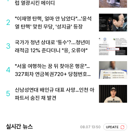
럽 열광시킨 메이디
"이재명 탄핵, 얼마 안 남았다"...'윤석
2
열 탄핵' 맞힌 무당, '성지글' 등장
국가가 청년 상대로 '통수'?...청년미
3
래적금 12% 준다더니 "응, 오류야"
"서울 여행하는 꿈 뒤 찾아온 행운"…
4
327회차 연금복권720+ 당첨번호조
회 주목
신남성연대 배인규 대표 사망…인천 아
5
파트서 숨진 채 발견
실시간 뉴스
08.07 13:50
UPDATE