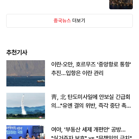
중국뉴스
더보기
추천기사
이란·오만, 호르무즈 '중앙항로 통항'
추진…입항은 이란 관리
靑, 北 탄도미사일에 안보실 긴급회
의…"유엔 결의 위반, 즉각 중단 촉
구"
여야, '부동산 세제 개편안' 공방…
"실거주자 보호" vs "무책임의 극치"