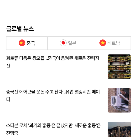
글로벌 뉴스
중국
일본
베트남
희토류 다음은 광모듈…중국이 움켜쥔 새로운 전략자
산
중국산 에어콘을 웃돈 주고 산다...유럽 열광시킨 메이
디
스티븐 로치 '과거의 홍콩'은 끝났지만 '새로운 홍콩'은
진행중