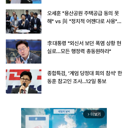
오세훈 "용산공원 주택공급 동의 못
해" vs 與 "정치적 어젠다로 사용"
맞불
李대통령 "외신서 보던 폭염 상황 현
실로…모든 행정력 총동원하라"
종합특검, '계엄 당정대 회의 참석' 한
동훈 참고인 조사...12일 통보
더보기
arrow_forward_ios