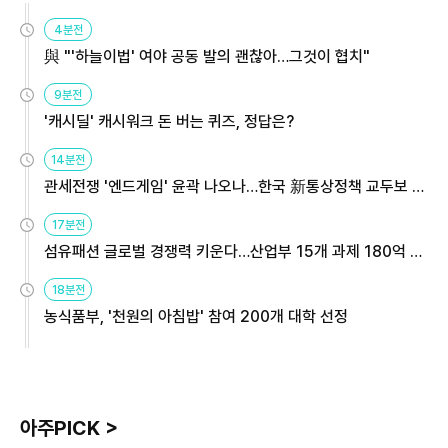
4분전
與 "'하늘이법' 여야 공동 발의 괜찮아…그것이 협치"
9분전
'캐시딜' 캐시워크 돈 버는 퀴즈, 정답은?
14분전
관세전쟁 '엔드게임' 윤곽 나오나…한국 新통상정책 교두보 활
용해야
17분전
섬유패션 글로벌 경쟁력 키운다…산업부 15개 과제 180억 지
원
18분전
농식품부, '천원의 아침밥' 참여 200개 대학 선정
아주PICK >