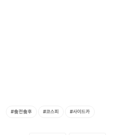
#食전食후
#코스피
#사이드카