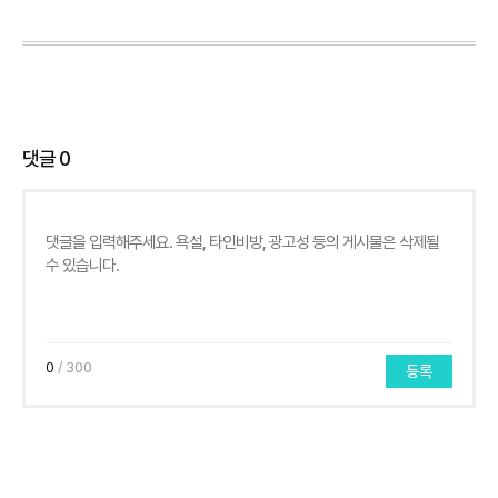
댓글
0
0
/ 300
등록