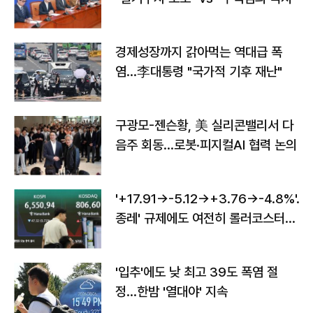
경제성장까지 갉아먹는 역대급 폭
염…李대통령 "국가적 기후 재난"
구광모-젠슨황, 美 실리콘밸리서 다
음주 회동…로봇·피지컬AI 협력 논의
'+17.91→-5.12→+3.76→-4.8%'…'
종레' 규제에도 여전히 롤러코스터
타는 코스피
'입추'에도 낮 최고 39도 폭염 절
정…한밤 '열대야' 지속