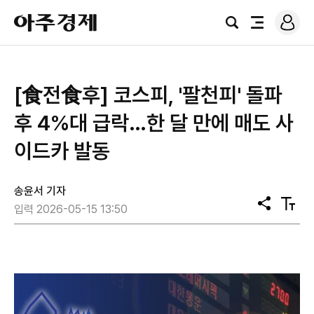
로
아
그
검
전
주
인
색
체
경
메
제
뉴
[食전食후] 코스피, '팔천피' 돌파
후 4%대 급락…한 달 만에 매도 사
이드카 발동
송윤서 기자
공
텍
입력 2026-05-15 13:50
유
스
트
크
기