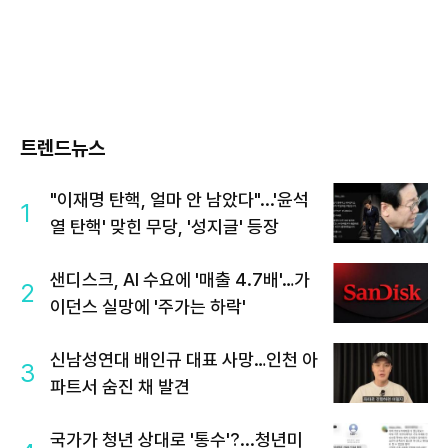
트렌드뉴스
"이재명 탄핵, 얼마 안 남았다"...'윤석
1
열 탄핵' 맞힌 무당, '성지글' 등장
샌디스크, AI 수요에 '매출 4.7배'…가
2
이던스 실망에 '주가는 하락'
신남성연대 배인규 대표 사망…인천 아
3
파트서 숨진 채 발견
국가가 청년 상대로 '통수'?...청년미