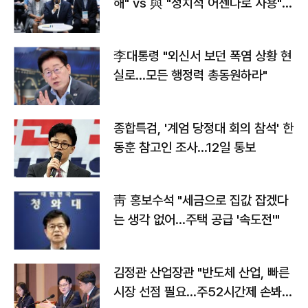
해" vs 與 "정치적 어젠다로 사용"
맞불
李대통령 "외신서 보던 폭염 상황 현
실로…모든 행정력 총동원하라"
종합특검, '계엄 당정대 회의 참석' 한
동훈 참고인 조사...12일 통보
靑 홍보수석 "세금으로 집값 잡겠다
는 생각 없어…주택 공급 '속도전'"
김정관 산업장관 "반도체 산업, 빠른
시장 선점 필요…주52시간제 손봐