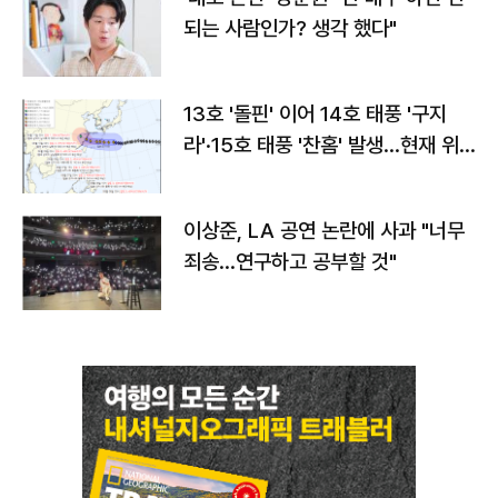
되는 사람인가? 생각 했다"
13호 '돌핀' 이어 14호 태풍 '구지
라'·15호 태풍 '찬홈' 발생…현재 위
치와 이동경로는?
이상준, LA 공연 논란에 사과 "너무
죄송…연구하고 공부할 것"