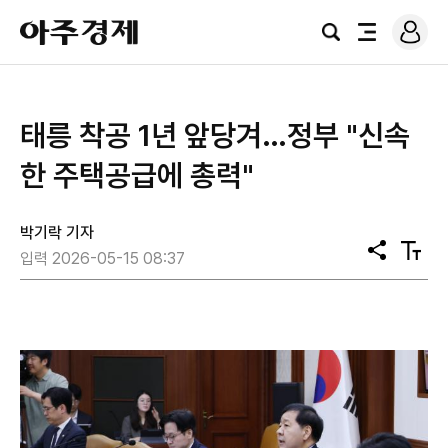
로
아
그
검
전
주
인
색
체
경
메
제
뉴
태릉 착공 1년 앞당겨…정부 "신속
한 주택공급에 총력"
박기락 기자
공
텍
입력 2026-05-15 08:37
유
스
트
크
기