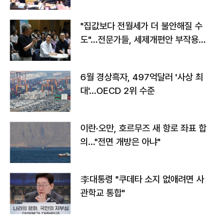
야"
"집값보다 전월세가 더 불안해질 수
도"…전문가들, 세제개편안 부작용
우려
6월 경상흑자, 497억달러 '사상 최
대'…OECD 2위 수준
이란·오만, 호르무즈 새 항로 좌표 합
의…"전면 개방은 아냐"
李대통령 "쿠데타 소지 없애려면 사
관학교 통합"