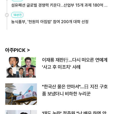
섬유패션 글로벌 경쟁력 키운다…산업부 15개 과제 180억 지
원
18분전
농식품부, '천원의 아침밥' 참여 200개 대학 선정
아주PICK >
이재룡 재판行…다시 떠오른 연예계
'사고 후 미조치' 사례
"한국산 물은 안마셔"…日 지진 구호
품 보냈더니 비하한 누리꾼
'태도 논란' 정준원 "난 배우 하면 안