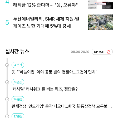
4
래적금 12% 준다더니 "응, 오류야"
두산에너빌리티, SMR 세제 지원·빌
5
게이츠 방한 기대에 5%대 강세
실시간 뉴스
08.06 20:19
UPDATE
4분전
與 "'하늘이법' 여야 공동 발의 괜찮아…그것이 협치"
9분전
'캐시딜' 캐시워크 돈 버는 퀴즈, 정답은?
14분전
관세전쟁 '엔드게임' 윤곽 나오나…한국 新통상정책 교두보 활
용해야
17분전