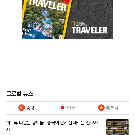
글로벌 뉴스
중국
일본
베트남
희토류 다음은 광모듈…중국이 움켜쥔 새로운 전략자
산