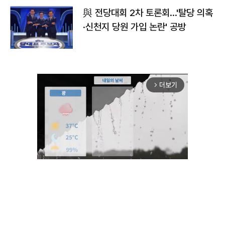
與 전당대회 2차 토론회…'탈당 의혹
·신천지 당원 가입 논란' 공방
더보기
arrow_forward_ios
Unmute