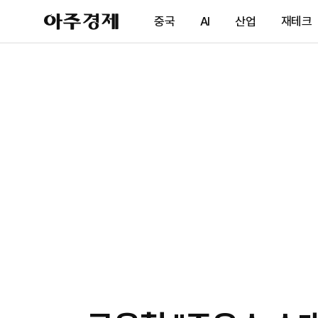
아
중국
AI
산업
재테크
주
경
제