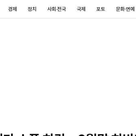
경제
정치
사회·전국
국제
포토
문화·연예