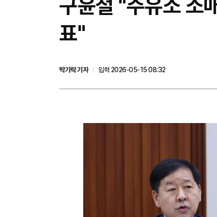
구윤철 "주유소 소
표"
박기락 기자
입력 2026-05-15 08:32