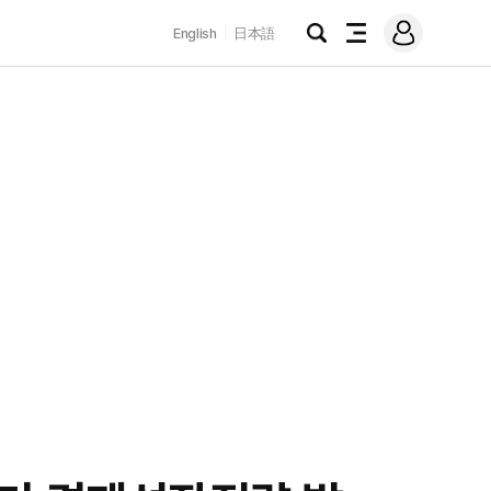
로
English
日本語
그
검
전
인
색
체
메
뉴