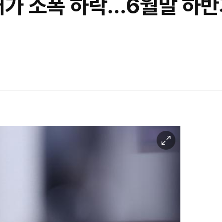
매가 소폭 하락…6월말 하
이
미
지
확
대