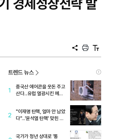
반기 경제성장전략 발
공
프
텍
유
린
스
트
트
크
기
트렌드 뉴스
중국산 에어콘을 웃돈 주고
1
산다...유럽 열광시킨 메이
디
"이재명 탄핵, 얼마 안 남았
2
다"...'윤석열 탄핵' 맞힌 무
당, '성지글' 등장
국가가 청년 상대로 '통