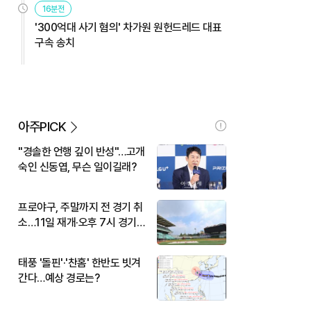
16분전
'300억대 사기 혐의' 차가원 원헌드레드 대표
구속 송치
아주PICK
"경솔한 언행 깊이 반성"…고개
숙인 신동엽, 무슨 일이길래?
프로야구, 주말까지 전 경기 취
소…11일 재개·오후 7시 경기
시작
태풍 '돌핀'·'찬홈' 한반도 빗겨
간다…예상 경로는?