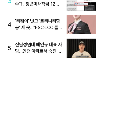
3
수'?...청년미래적금 12%
준다더니 "응, 오류야"
'티웨이' 벗고 '트리니티항
4
공' 새 옷…"FSC·LCC 틈
새, SSC 전략으로 공략"
신남성연대 배인규 대표 사
5
망…인천 아파트서 숨진 채
발견