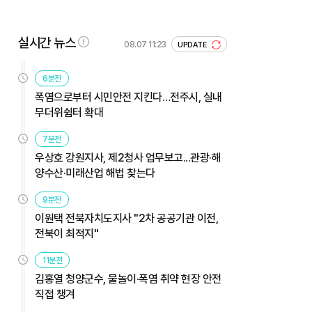
실시간 뉴스
08.07 11:23
UPDATE
6분전
폭염으로부터 시민안전 지킨다…전주시, 실내
무더위쉼터 확대
7분전
우상호 강원지사, 제2청사 업무보고...관광·해
양수산·미래산업 해법 찾는다
9분전
이원택 전북자치도지사 "2차 공공기관 이전,
전북이 최적지"
11분전
김홍열 청양군수, 물놀이·폭염 취약 현장 안전
직접 챙겨