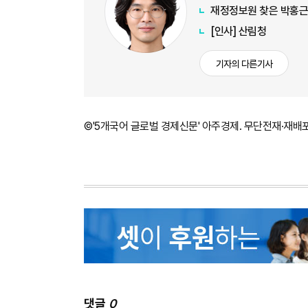
재정정보원 찾은 박홍근 
[인사] 산림청
기자의 다른기사
©'5개국어 글로벌 경제신문' 아주경제. 무단전재·재배
댓글
0