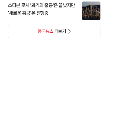
스티븐 로치 '과거의 홍콩'은 끝났지만
'새로운 홍콩'은 진행중
중국뉴스
더보기