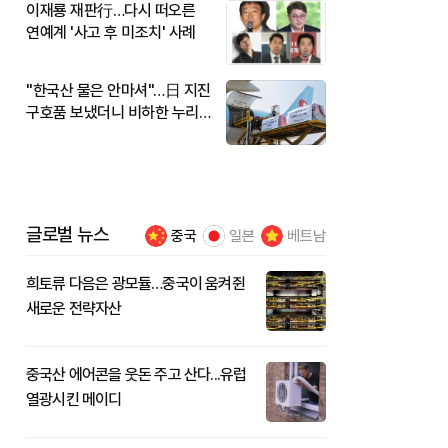
이재룡 재판行…다시 떠오른
연예계 '사고 후 미조치' 사례
"한국산 물은 안마셔"…日 지진
구호품 보냈더니 비하한 누리
꾼
글로벌 뉴스
중국
일본
베트남
희토류 다음은 광모듈…중국이 움켜쥔
새로운 전략자산
중국산 에어콘을 웃돈 주고 산다...유럽
열광시킨 메이디