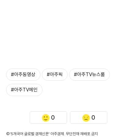
#아주동영상
#아주픽
#아주TV뉴스룸
#아주TV메인
0
0
©'5개국어 글로벌 경제신문' 아주경제. 무단전재·재배포 금지