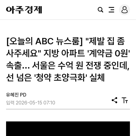
로
아
그
검
전
주
인
색
체
경
메
제
뉴
[오늘의 ABC 뉴스룸] "제발 집 좀
사주세요" 지방 아파트 '계약금 0원'
속출... 서울은 수억 원 전쟁 중인데,
선 넘은 '청약 초양극화' 실체
유혜진 PD
공
텍
입력 2026-05-15 07:10
유
스
트
크
기