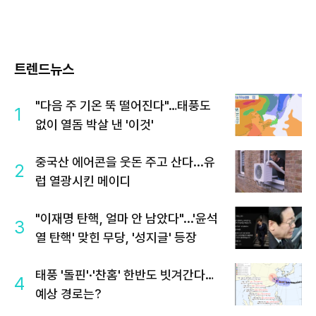
트렌드뉴스
"다음 주 기온 뚝 떨어진다"…태풍도
1
없이 열돔 박살 낸 '이것'
중국산 에어콘을 웃돈 주고 산다...유
2
럽 열광시킨 메이디
"이재명 탄핵, 얼마 안 남았다"...'윤석
3
열 탄핵' 맞힌 무당, '성지글' 등장
태풍 '돌핀'·'찬홈' 한반도 빗겨간다…
4
예상 경로는?