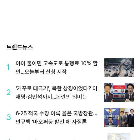
트렌드뉴스
아이 둘이면 고속도로 통행료 10% 할
1
인…오늘부터 신청 시작
'거꾸로 태극기', 북한 상징이었다? 이
2
재명·김민석까지…논란의 의미는
6·25 적국 수장 어록 읊은 국방장관…
3
안규백 '마오쩌둥 발언'에 자질론