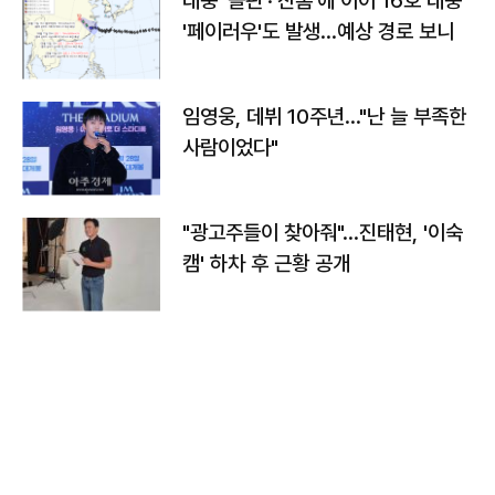
태풍 '돌핀'·'찬홈'에 이어 16호 태풍
'페이러우'도 발생…예상 경로 보니
임영웅, 데뷔 10주년…"난 늘 부족한
사람이었다"
"광고주들이 찾아줘"…진태현, '이숙
캠' 하차 후 근황 공개