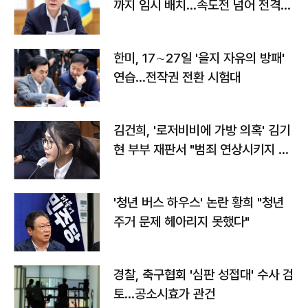
까지 임시 배치…속도전 넘어 전격
전"
한미, 17∼27일 '을지 자유의 방패'
연습…전작권 전환 시험대
김건희, '로저비비에 가방 의혹' 김기
현 부부 재판서 "범죄 연상시키지 말
라"
'청년 버스 하우스' 논란 황희 "청년
주거 문제 헤아리지 못했다"
경찰, 축구협회 '심판 성접대' 수사 검
토…공소시효가 관건