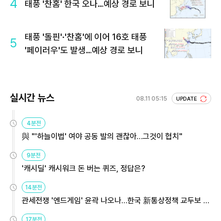
4
태풍 '찬홈' 한국 오나…예상 경로 보니
태풍 '돌핀'·'찬홈'에 이어 16호 태풍
5
'페이러우'도 발생…예상 경로 보니
실시간 뉴스
08.11 05:15
UPDATE
4분전
與 "'하늘이법' 여야 공동 발의 괜찮아…그것이 협치"
9분전
'캐시딜' 캐시워크 돈 버는 퀴즈, 정답은?
14분전
관세전쟁 '엔드게임' 윤곽 나오나…한국 新통상정책 교두보 활
용해야
17분전