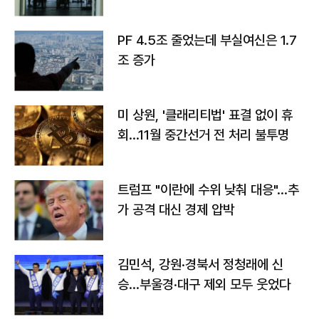
PF 4.5조 줄었는데 부실여신은 1.7
조 증가
미 상원, '클래리티법' 표결 없이 휴
회…11월 중간선거 전 처리 불투명
트럼프 "이란에 수위 낮춰 대응"…추
가 공격 대신 경제 압박
김민석, 강원·경북서 정청래에 신
승…부울경·대구 제외 모두 웃었다