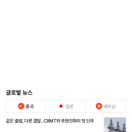
글로벌 뉴스
중국
일본
베트남
같은 출발, 다른 결말...CXMT와 푸젠진화의 첫 단추