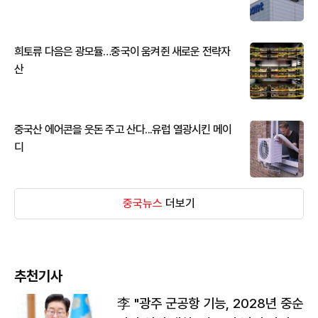
희토류 다음은 광모듈…중국이 움켜쥔 새로운 전략자
산
중국산 에어콘을 웃돈 주고 산다...유럽 열광시킨 메이
디
중국뉴스
더보기
추천기사
李 "광주 군공항 기능, 2028년 중순