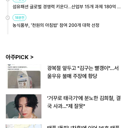
섬유패션 글로벌 경쟁력 키운다…산업부 15개 과제 180억 지
원
18분전
농식품부, '천원의 아침밥' 참여 200개 대학 선정
아주PICK >
광복절 앞두고 "김구는 빨갱이"…서
울우유 불매 주장에 황당
'거꾸로 태극기'에 분노한 김희철, 결
국 사과…"제 잘못"