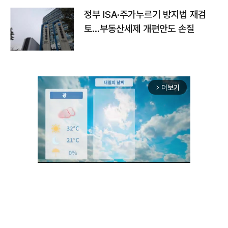
정부 ISA·주가누르기 방지법 재검
토…부동산세제 개편안도 손질
더보기
arrow_forward_ios
Unmute