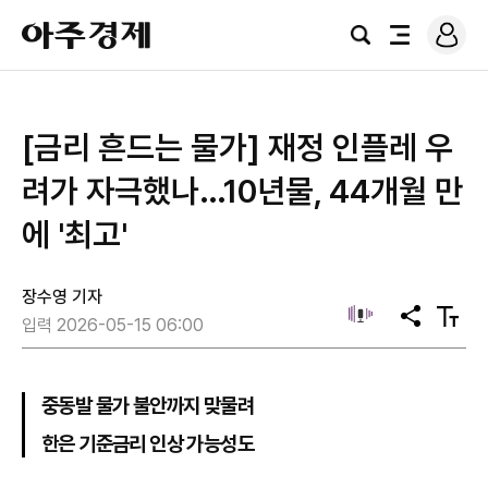
로
아
그
검
전
주
인
색
체
경
메
제
뉴
[금리 흔드는 물가] 재정 인플레 우
려가 자극했나…10년물, 44개월 만
에 '최고'
장수영 기자
공
텍
입력 2026-05-15 06:00
유
스
트
크
기
중동발 물가 불안까지 맞물려
한은 기준금리 인상 가능성도