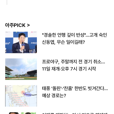
아주PICK >
"경솔한 언행 깊이 반성"…고개 숙인
신동엽, 무슨 일이길래?
프로야구, 주말까지 전 경기 취소…
11일 재개·오후 7시 경기 시작
태풍 '돌핀'·'찬홈' 한반도 빗겨간다…
예상 경로는?