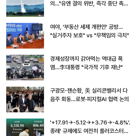
의…"유엔 결의 위반, 즉각 중단 촉
구"
여야, '부동산 세제 개편안' 공방…
"실거주자 보호" vs "무책임의 극치"
경제성장까지 갉아먹는 역대급 폭
염…李대통령 "국가적 기후 재난"
구광모-젠슨황, 美 실리콘밸리서 다
음주 회동…로봇·피지컬AI 협력 논의
'+17.91→-5.12→+3.76→-4.8%'…'
종레' 규제에도 여전히 롤러코스터