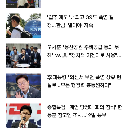
타는 코스피
'입추'에도 낮 최고 39도 폭염 절
정…한밤 '열대야' 지속
오세훈 "용산공원 주택공급 동의 못
해" vs 與 "정치적 어젠다로 사용"
맞불
李대통령 "외신서 보던 폭염 상황 현
실로…모든 행정력 총동원하라"
종합특검, '계엄 당정대 회의 참석' 한
동훈 참고인 조사...12일 통보