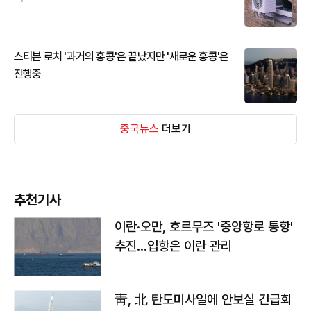
스티븐 로치 '과거의 홍콩'은 끝났지만 '새로운 홍콩'은
진행중
중국뉴스
더보기
추천기사
이란·오만, 호르무즈 '중앙항로 통항'
추진…입항은 이란 관리
靑, 北 탄도미사일에 안보실 긴급회