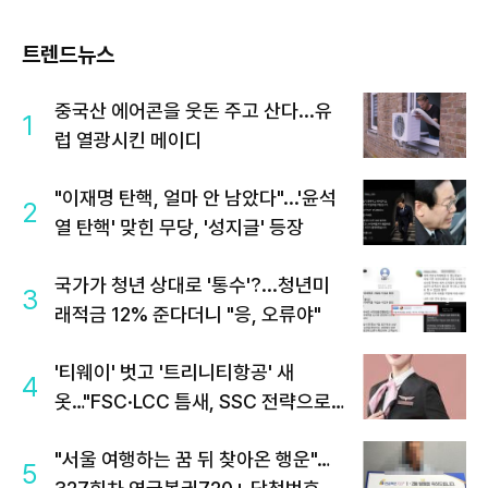
트렌드뉴스
중국산 에어콘을 웃돈 주고 산다...유
1
럽 열광시킨 메이디
"이재명 탄핵, 얼마 안 남았다"...'윤석
2
열 탄핵' 맞힌 무당, '성지글' 등장
국가가 청년 상대로 '통수'?...청년미
3
래적금 12% 준다더니 "응, 오류야"
'티웨이' 벗고 '트리니티항공' 새
4
옷…"FSC·LCC 틈새, SSC 전략으로
공략"
"서울 여행하는 꿈 뒤 찾아온 행운"…
5