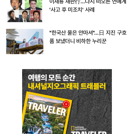
이재룡 재판行…다시 떠오른 연예계
'사고 후 미조치' 사례
"한국산 물은 안마셔"…日 지진 구호
품 보냈더니 비하한 누리꾼