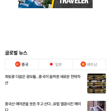
글로벌 뉴스
중국
일본
베트남
희토류 다음은 광모듈…중국이 움켜쥔 새로운 전략자
산
중국산 에어콘을 웃돈 주고 산다...유럽 열광시킨 메이
디