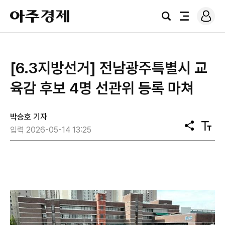
로
아
그
검
전
주
인
색
체
경
메
제
뉴
[6.3지방선거] 전남광주특별시 교
육감 후보 4명 선관위 등록 마쳐
박승호 기자
공
텍
입력 2026-05-14 13:25
유
스
트
크
기