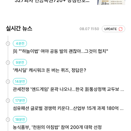
327회차 연금복권720+ 당첨번호조
회 주목
실시간 뉴스
08.07 11:50
UPDATE
4분전
與 "'하늘이법' 여야 공동 발의 괜찮아…그것이 협치"
9분전
'캐시딜' 캐시워크 돈 버는 퀴즈, 정답은?
14분전
관세전쟁 '엔드게임' 윤곽 나오나…한국 新통상정책 교두보 활
용해야
17분전
섬유패션 글로벌 경쟁력 키운다…산업부 15개 과제 180억 지
원
18분전
농식품부, '천원의 아침밥' 참여 200개 대학 선정