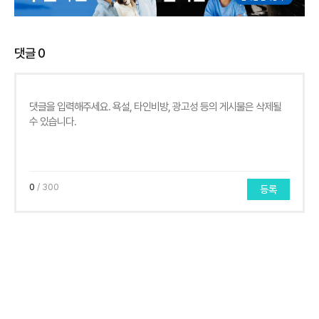
댓글
0
0
/ 300
등록