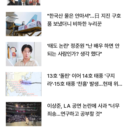
"한국산 물은 안마셔"…日 지진 구호
품 보냈더니 비하한 누리꾼
'태도 논란' 정준원 "난 배우 하면 안
되는 사람인가? 생각 했다"
13호 '돌핀' 이어 14호 태풍 '구지
라'·15호 태풍 '찬홈' 발생…현재 위
치와 이동경로는?
이상준, LA 공연 논란에 사과 "너무
죄송…연구하고 공부할 것"