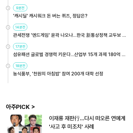
9분전
'캐시딜' 캐시워크 돈 버는 퀴즈, 정답은?
14분전
관세전쟁 '엔드게임' 윤곽 나오나…한국 新통상정책 교두보 활
용해야
17분전
섬유패션 글로벌 경쟁력 키운다…산업부 15개 과제 180억 지
원
18분전
농식품부, '천원의 아침밥' 참여 200개 대학 선정
아주PICK >
이재룡 재판行…다시 떠오른 연예계
'사고 후 미조치' 사례