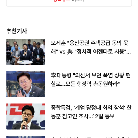
추천기사
오세훈 "용산공원 주택공급 동의 못
해" vs 與 "정치적 어젠다로 사용"
맞불
李대통령 "외신서 보던 폭염 상황 현
실로…모든 행정력 총동원하라"
종합특검, '계엄 당정대 회의 참석' 한
동훈 참고인 조사...12일 통보