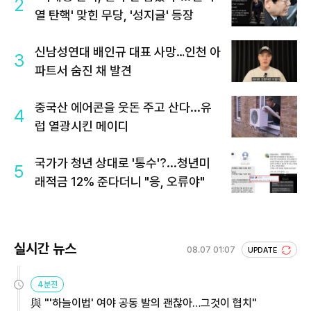
2
열 탄핵' 맞힌 무당, '성지글' 등장
신남성연대 배인규 대표 사망…인천 아
3
파트서 숨진 채 발견
중국산 에어콘을 웃돈 주고 산다...유
4
럽 열광시킨 메이디
국가가 청년 상대로 '통수'?...청년미
5
래적금 12% 준다더니 "응, 오류야"
실시간 뉴스
08.07 01:07
UPDATE
4분전
與 "'하늘이법' 여야 공동 발의 괜찮아…그것이 협치"