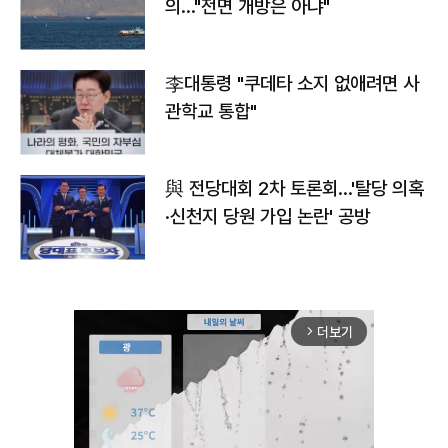
의…"전면 개방은 아냐"
李대통령 "쿠데타 소지 없애려면 사
관학교 통합"
與 전당대회 2차 토론회…'탈당 의혹
·신천지 당원 가입 논란' 공방
더보기
arrow_forward_ios