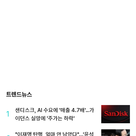
트렌드뉴스
샌디스크, AI 수요에 '매출 4.7배'…가
1
이던스 실망에 '주가는 하락'
"이재명 탄핵, 얼마 안 남았다"...'윤석