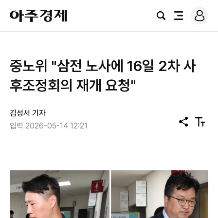
로
아
그
검
전
주
인
색
체
경
메
제
뉴
중노위 "삼전 노사에 16일 2차 사
후조정회의 재개 요청"
김성서 기자
공
텍
입력 2026-05-14 12:21
유
스
트
크
기