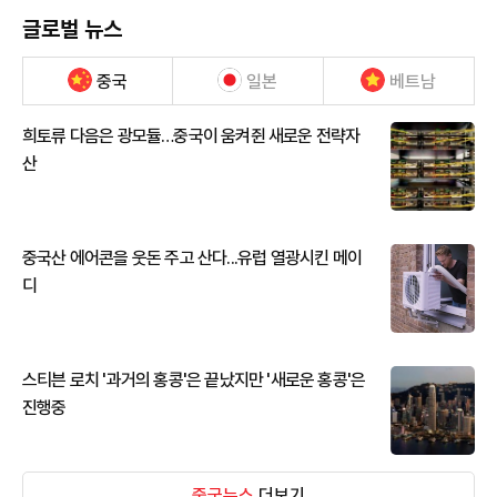
글로벌 뉴스
중국
일본
베트남
희토류 다음은 광모듈…중국이 움켜쥔 새로운 전략자
산
중국산 에어콘을 웃돈 주고 산다...유럽 열광시킨 메이
디
스티븐 로치 '과거의 홍콩'은 끝났지만 '새로운 홍콩'은
진행중
중국뉴스
더보기