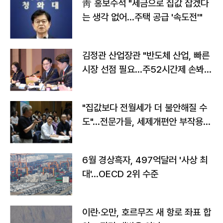
靑 홍보수석 "세금으로 집값 잡겠다
는 생각 없어…주택 공급 '속도전'"
김정관 산업장관 "반도체 산업, 빠른
시장 선점 필요…주52시간제 손봐
야"
"집값보다 전월세가 더 불안해질 수
도"…전문가들, 세제개편안 부작용
우려
6월 경상흑자, 497억달러 '사상 최
대'…OECD 2위 수준
이란·오만, 호르무즈 새 항로 좌표 합