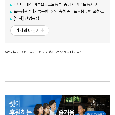
'야, 너' 대신 이름으로…노동부, 충남서 이주노동자 존중 캠페인
노동장관 "메가특구법, 논의 숙성 중…노란봉투법 교섭·쟁의 기준 구체화"
[인사] 산업통상부
기자의 다른기사
©'5개국어 글로벌 경제신문' 아주경제. 무단전재·재배포 금지