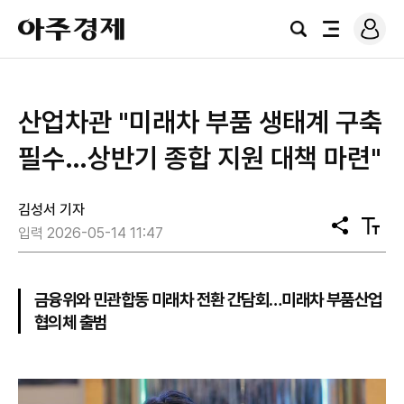
로
아
그
검
전
주
인
색
체
경
메
제
뉴
산업차관 "미래차 부품 생태계 구축
필수…상반기 종합 지원 대책 마련"
김성서 기자
공
텍
입력 2026-05-14 11:47
유
스
트
크
기
금융위와 민관합동 미래차 전환 간담회…미래차 부품산업
협의체 출범