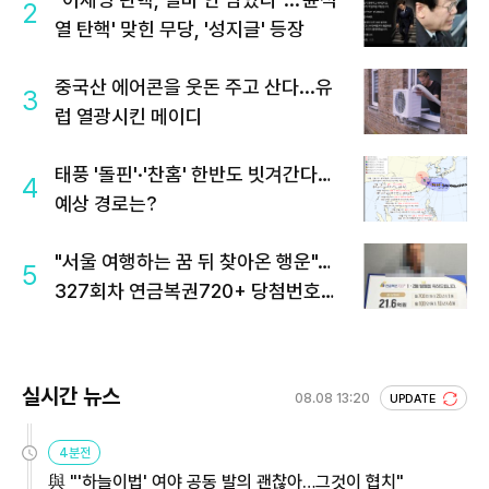
2
열 탄핵' 맞힌 무당, '성지글' 등장
중국산 에어콘을 웃돈 주고 산다...유
3
럽 열광시킨 메이디
태풍 '돌핀'·'찬홈' 한반도 빗겨간다…
4
예상 경로는?
"서울 여행하는 꿈 뒤 찾아온 행운"…
5
327회차 연금복권720+ 당첨번호조
회 주목
실시간 뉴스
08.08 13:20
UPDATE
4분전
與 "'하늘이법' 여야 공동 발의 괜찮아…그것이 협치"