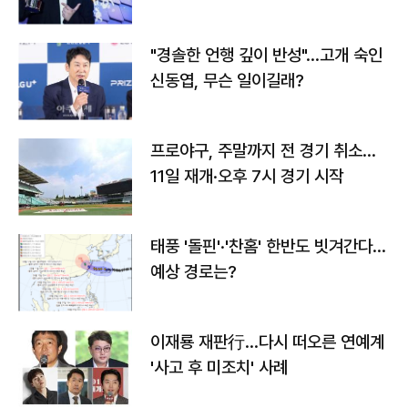
다
"경솔한 언행 깊이 반성"…고개 숙인
신동엽, 무슨 일이길래?
프로야구, 주말까지 전 경기 취소…
11일 재개·오후 7시 경기 시작
태풍 '돌핀'·'찬홈' 한반도 빗겨간다…
예상 경로는?
이재룡 재판行…다시 떠오른 연예계
'사고 후 미조치' 사례