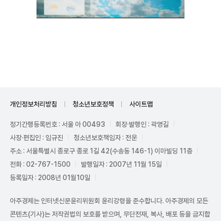
Unmute
개인정보처리방침
청소년보호정책
사이트맵
정기간행등록번호 : 서울 아 00493
회장·발행인 : 곽영길
사장·편집인 : 임규진
청소년보호책임자 : 전운
주소 : 서울특별시 종로구 종로 1길 42(수송동 146-1) 이마빌딩 11층
전화 : 02-767-1500
발행일자 : 2007년 11월 15일
등록일자 : 2008년 01월10일
아주경제는 인터넷신문윤리위원회 윤리강령을 준수합니다. 아주경제의 모든
콘텐츠(기사)는 저작권법의 보호를 받으며, 무단전재, 복사, 배포 등을 금지합