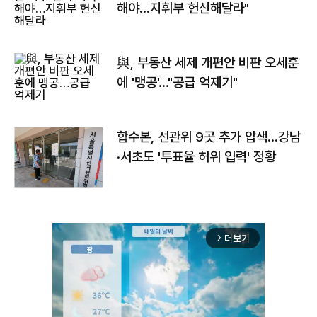
해야…지휘부 헌신해달라"
與, 부동산 세제 개편안 비판 오세훈
에 '맹공'…"공급 억제기"
합수본, 선관위 9곳 추가 압색…강남
·서초도 '투표율 허위 입력' 정황
더보기
arrow_forward_ios