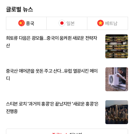
글로벌 뉴스
중국
일본
베트남
희토류 다음은 광모듈…중국이 움켜쥔 새로운 전략자
산
중국산 에어콘을 웃돈 주고 산다...유럽 열광시킨 메이
디
스티븐 로치 '과거의 홍콩'은 끝났지만 '새로운 홍콩'은
진행중