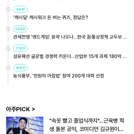
9분전
'캐시딜' 캐시워크 돈 버는 퀴즈, 정답은?
14분전
관세전쟁 '엔드게임' 윤곽 나오나…한국 新통상정책 교두보 활
용해야
17분전
섬유패션 글로벌 경쟁력 키운다…산업부 15개 과제 180억 지
원
18분전
농식품부, '천원의 아침밥' 참여 200개 대학 선정
아주PICK >
"속옷 빨고 졸업식까지"…근육병 학
생 돌본 공익, 코미디언 김규원이었