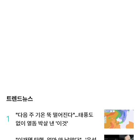
트렌드뉴스
"다음 주 기온 뚝 떨어진다"…태풍도
1
없이 열돔 박살 낸 '이것'
"이재명 탄핵, 얼마 안 남았다"...'윤석