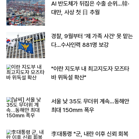
AI 반도체가 뒤집은 수출 순위…韓·
대만, 사상 첫 日 추월
경찰, 9월부터 '제 가족 사건' 못 맡는
다…수사인력 881명 보강
"이란 지도부 내 최고지도자 모즈타
바 위독설 확산"
서울 낮 35도 무더위 계속…동해안
최대 150㎜ 폭우
李대통령 "군, 내란 이후 신뢰 회복