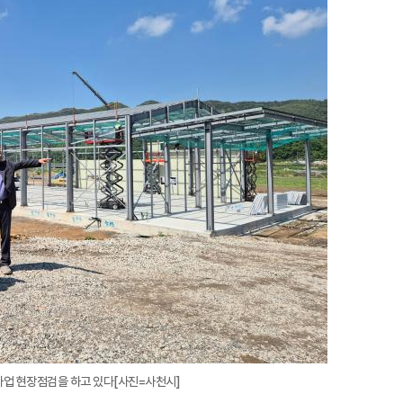
지
확
대
사업 현장점검을 하고 있다[사진=사천시]