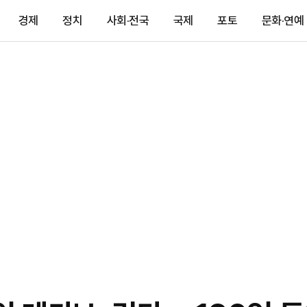
경제
정치
사회·전국
국제
포토
문화·연예