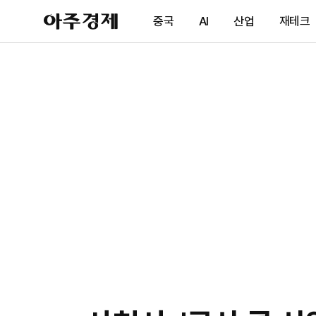
아
중국
AI
산업
재테크
주
경
제