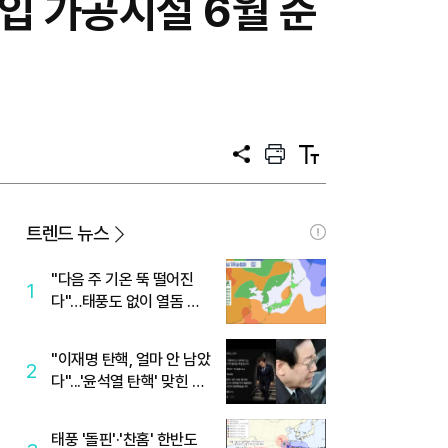
 투입 가공시설 6월 준
공
프
텍
유
린
스
트
트
크
기
트렌드 뉴스
"다음 주 기온 뚝 떨어진
1
다"…태풍도 없이 열돔 박
살 낸 '이것'
"이재명 탄핵, 얼마 안 남았
2
다"...'윤석열 탄핵' 맞힌 무
당, '성지글' 등장
태풍 '돌핀'·'찬홈' 한반도