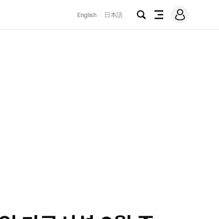
로
English
日本語
그
검
전
인
색
체
메
뉴