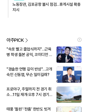
노동장관, 김포공항 불시 점검…휴게시설 확충
지시
아주PICK
"속옷 빨고 졸업식까지"…근육
병 학생 돌본 공익, 코미디언 김
규원이었다
"경솔한 언행 깊이 반성"…고개
숙인 신동엽, 무슨 일이길래?
프로야구, 주말까지 전 경기 취
소…11일 재개·오후 7시 경기
시작
태풍 '돌핀'·'찬홈' 한반도 빗겨