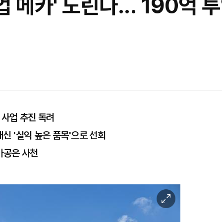
업 메카' 노린다... 190억
 사업 추진 독려
대신 '실익 높은 품목'으로 선회
 가공은 사천
이
미