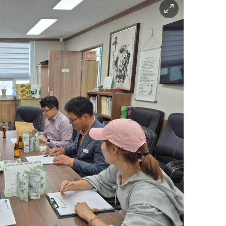
이
미
지
확
대