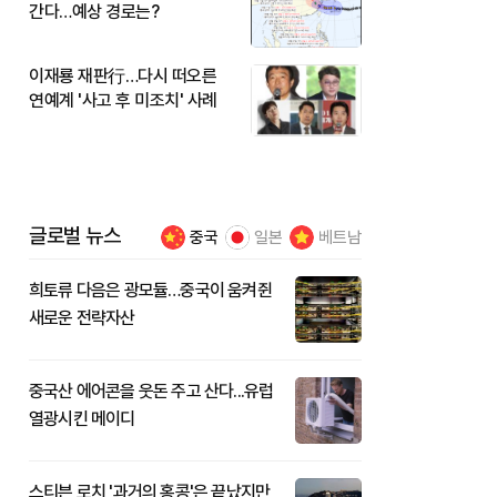
간다…예상 경로는?
이재룡 재판行…다시 떠오른
연예계 '사고 후 미조치' 사례
글로벌 뉴스
중국
일본
베트남
희토류 다음은 광모듈…중국이 움켜쥔
새로운 전략자산
중국산 에어콘을 웃돈 주고 산다...유럽
열광시킨 메이디
스티븐 로치 '과거의 홍콩'은 끝났지만