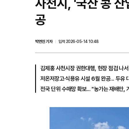
사천시, '국산 콩 산
공
박연진 기자
입력 2026-05-14 10:48
김제홍 사천시장 권한대행, 현장 점검 나서
저온저장고·식용유 시설 6월 완공... 두유 
전국 단위 수매망 확보... "농가는 재배만,