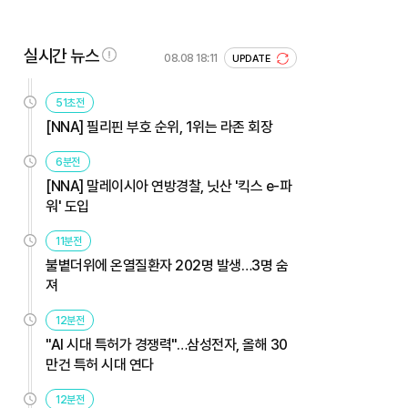
실시간 뉴스
08.08 18:11
UPDATE
51초전
[NNA] 필리핀 부호 순위, 1위는 라존 회장
6분전
[NNA] 말레이시아 연방경찰, 닛산 '킥스 e-파
워' 도입
11분전
불볕더위에 온열질환자 202명 발생…3명 숨
져
12분전
"AI 시대 특허가 경쟁력"…삼성전자, 올해 30
만건 특허 시대 연다
12분전