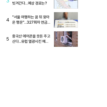
3
빗겨간다…예상 경로는?
"서울 여행하는 꿈 뒤 찾아
4
온 행운"…327회차 연금
복권720+ 당첨번호조회
주목
중국산 에어콘을 웃돈 주고
5
산다...유럽 열광시킨 메이
디