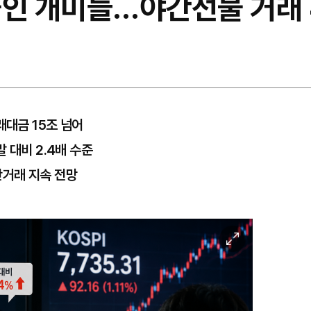
줄인 개미들…야간선물 거래 
래대금 15조 넘어
 대비 2.4배 수준
거래 지속 전망
이
미
지
확