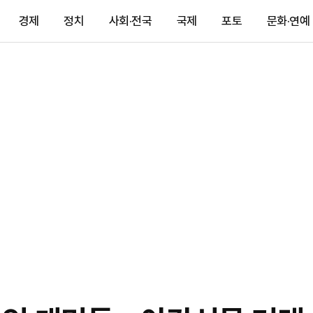
경제
정치
사회·전국
국제
포토
문화·연예