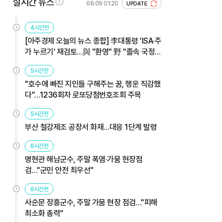
실시간 뉴스
08.09 01:20
UPDATE
4시간전
[아주경제 오늘의 뉴스 종합] 李대통령 'ISA·주
가 누르기' 재검토…與 "환영" 野 "졸속 국정"
外
5시간전
"호수에 빠진 지인들 구해주는 꿈, 행운 직감했
다"…1236회차 로또당첨번호조회 주목
5시간전
부산 철강제조 공장서 화재…대응 1단계 발령
6시간전
명현관 해남군수, 주말 폭염·가뭄 현장점
검…"군민 안전 최우선"
6시간전
사순문 장흥군수, 주말 가뭄 현장 점검…"피해
최소화 총력"