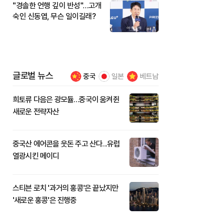
"경솔한 언행 깊이 반성"…고개
숙인 신동엽, 무슨 일이길래?
글로벌 뉴스
중국
일본
베트남
희토류 다음은 광모듈…중국이 움켜쥔
새로운 전략자산
중국산 에어콘을 웃돈 주고 산다...유럽
열광시킨 메이디
스티븐 로치 '과거의 홍콩'은 끝났지만
'새로운 홍콩'은 진행중