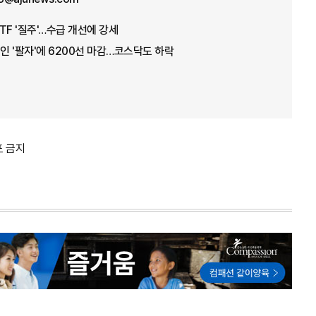
TF '질주'…수급 개선에 강세
국인 '팔자'에 6200선 마감…코스닥도 하락
포 금지