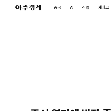
아
중국
AI
산업
재테크
주
경
제