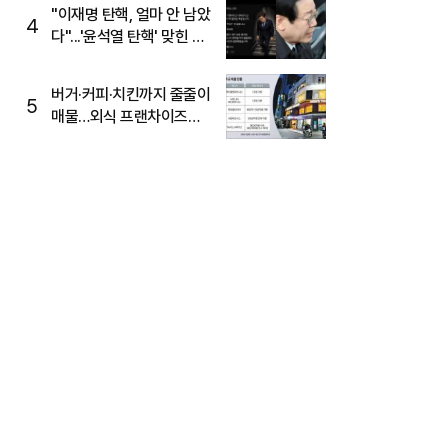
주목
"이재명 탄핵, 얼마 안 남았
4
다"...'윤석열 탄핵' 맞힌 무
당, '성지글' 등장
버거·커피·치킨까지 줄줄이
5
매물…외식 프랜차이즈
M&A '활기'