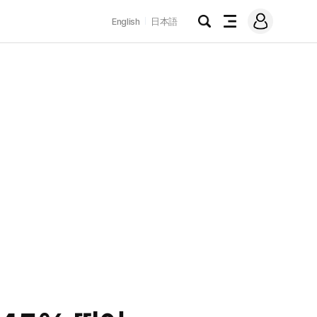
로
English
日本語
그
검
전
인
색
체
메
뉴