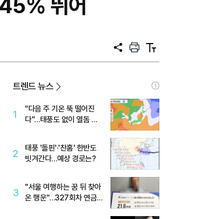
45% 뛰어
공
프
텍
유
린
스
트
트
크
기
트렌드 뉴스
"다음 주 기온 뚝 떨어진
1
다"…태풍도 없이 열돔 박
살 낸 '이것'
태풍 '돌핀'·'찬홈' 한반도
2
빗겨간다…예상 경로는?
"서울 여행하는 꿈 뒤 찾아
3
온 행운"…327회차 연금
복권720+ 당첨번호조회