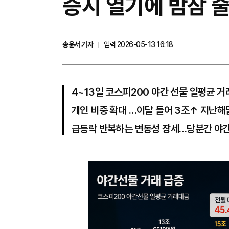
증시 열기에 밤잠 
송윤서 기자
입력 2026-05-13 16:18
4~13일 코스피200 야간 선물 일평균 거
개인 비중 확대 …이달 들어 3조↑ 지난해말
급등락 반복하는 변동성 장세…당분간 야간