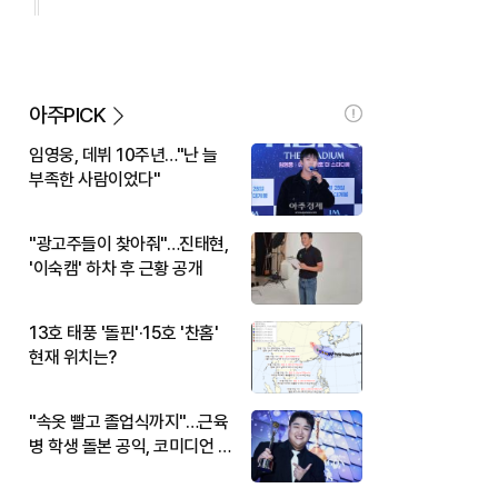
아주PICK
임영웅, 데뷔 10주년…"난 늘
부족한 사람이었다"
"광고주들이 찾아줘"…진태현,
'이숙캠' 하차 후 근황 공개
13호 태풍 '돌핀'·15호 '찬홈'
현재 위치는?
"속옷 빨고 졸업식까지"…근육
병 학생 돌본 공익, 코미디언 김
규원이었다